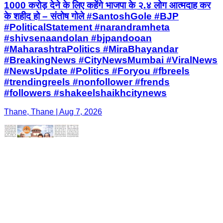
1000 करोड़ देने के लिए कहेंगे भाजपा के २.४ लोग आत्मदाह कर
के शहीद हो – संतोष गोले #SantoshGole #BJP
#PoliticalStatement #narandramheta
#shivsenaandolan #bjpandooan
#MaharashtraPolitics #MiraBhayandar
#BreakingNews #CityNewsMumbai #ViralNews
#NewsUpdate #Politics #Foryou #fbreels
#trendingreels #nonfollower #frends
#followers #shakeelshaikhcitynews
Thane, Thane | Aug 7, 2026