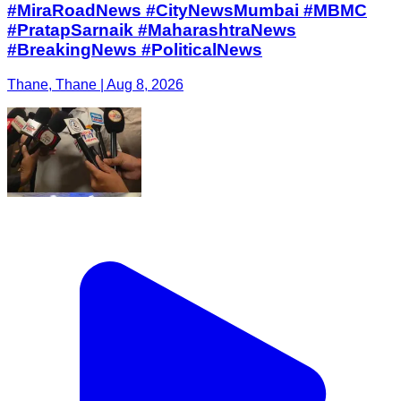
#MiraRoadNews #CityNewsMumbai #MBMC
#PratapSarnaik #MaharashtraNews
#BreakingNews #PoliticalNews
Thane, Thane | Aug 8, 2026