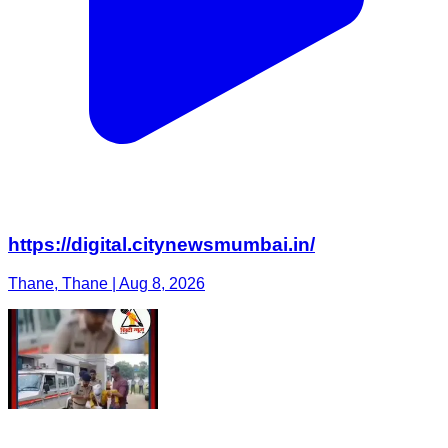
https://digital.citynewsmumbai.in/
Thane, Thane | Aug 8, 2026