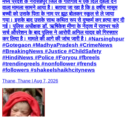
मध्य प्रदेश के नरसिंहपुर जिले के गोतेगांव में एक दिल दहला देने
वाला मामला सामने आया है। बताया जा रहा है कि 8 वर्षीय मासूम
बच्ची को उसके पिता के नाम पर झूठ बोलकर स्कूल से ले जाया
गया। इसके बाद उसके साथ कथित रूप से दुष्कर्म कर हत्या कर दी
गई। पुलिस अधीक्षक डॉ. ऋषिकेश मीणा के नेतृत्व में रातभर चले
सर्च ऑपरेशन के बाद पुलिस ने आरोपी अनिल यादव को गिरफ्तार
कर लिया है। मामले की आगे की जांच जारी है। #Narsinghpur
#Gotegaon #MadhyaPradesh #CrimeNews
#BreakingNews #Justice #ChildSafety
#HindiNews #Police #Foryou #fbreels
#trendingreels #nonfollower #frends
#followers #shakeelshaikhcitynews
Thane, Thane | Aug 7, 2026