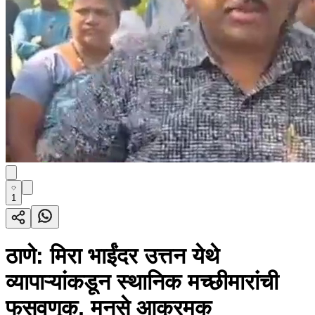
1
ठाणे: मिरा भाईंदर उत्तन येथे
व्यापाऱ्यांकडून स्थानिक मच्छीमारांची
फसवणूक, मनसे आक्रमक