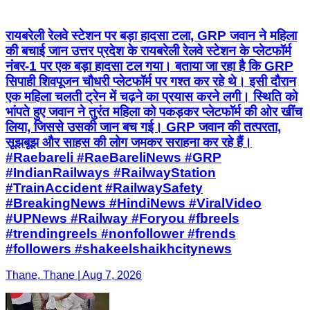
रायबरेली रेलवे स्टेशन पर बड़ा हादसा टला, GRP जवान ने महिला
की बचाई जान उत्तर प्रदेश के रायबरेली रेलवे स्टेशन के प्लेटफॉर्म
नंबर-1 पर एक बड़ा हादसा टल गया। बताया जा रहा है कि GRP
सिपाही शिवपूजन चौधरी प्लेटफॉर्म पर गश्त कर रहे थे। इसी दौरान
एक महिला चलती ट्रेन में चढ़ने का प्रयास करने लगी। स्थिति को
भांपते हुए जवान ने तुरंत महिला को पकड़कर प्लेटफॉर्म की ओर खींच
लिया, जिससे उसकी जान बच गई। GRP जवान की तत्परता,
सूझबूझ और साहस की लोग जमकर सराहना कर रहे हैं।
#Raebareli #RaeBareliNews #GRP
#IndianRailways #RailwayStation
#TrainAccident #RailwaySafety
#BreakingNews #HindiNews #ViralVideo
#UPNews #Railway #Foryou #fbreels
#trendingreels #nonfollower #frends
#followers #shakeelshaikhcitynews
Thane, Thane | Aug 7, 2026