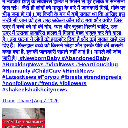
में नवजात शिशु के लावारिस हालत में मिलने से पूरे इलाके में सनसनी
फैल गई। जैसे ही लोगों को मासूम के बारे में जानकारी मिली, मौके पर
भीड़ जमा हो गई। हर किसी के मन में यही सवाल था कि आखिर इस
नन्हीं-सी जान को इस तरह अकेला कौन छोड़ गया और क्यों? जिस
उम्र में बच्चे को मां की गोद, प्यार और सुरक्षा मिलनी चाहिए, उस
उम्र में उसका लावारिस हालत में मिलना बेहद भावुक कर देने वाला
है। इस घटना ने लोगों को झकझोर दिया है और कई सवाल खड़े कर
दिए हैं। फिलहाल बच्चे को किसने छोड़ा और इसके पीछे की असली
वजह क्या है, इसकी जानकारी सामने नहीं आई है। मामले की जांच
जारी है। #NewbornBaby #AbandonedBaby
#BreakingNews #ViralNews #HeartTouching
#Humanity #ChildCare #HindiNews
#LatestNews #Foryou #fbreels #trendingreels
#nonfollower #frends #followers
#shakeelshaikhcitynews
Thane, Thane | Aug 7, 2026