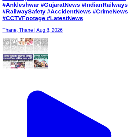
#Ankleshwar #GujaratNews #IndianRailways
#RailwaySafety #AccidentNews #CrimeNews
#CCTVFootage #LatestNews
Thane, Thane | Aug 8, 2026