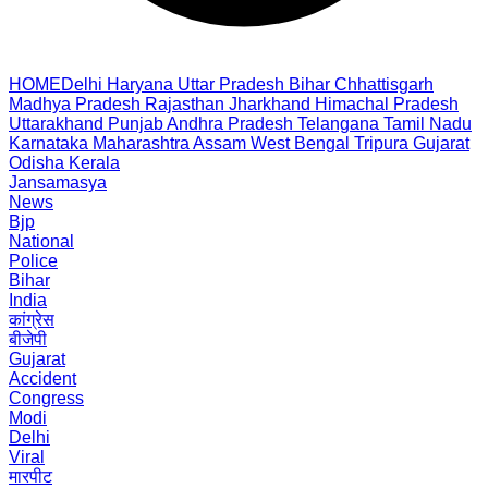
HOME
Delhi
Haryana
Uttar Pradesh
Bihar
Chhattisgarh
Madhya Pradesh
Rajasthan
Jharkhand
Himachal Pradesh
Uttarakhand
Punjab
Andhra Pradesh
Telangana
Tamil Nadu
Karnataka
Maharashtra
Assam
West Bengal
Tripura
Gujarat
Odisha
Kerala
Jansamasya
News
Bjp
National
Police
Bihar
India
कांग्रेस
बीजेपी
Gujarat
Accident
Congress
Modi
Delhi
Viral
मारपीट