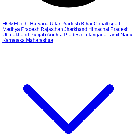
HOME
Delhi
Haryana
Uttar Pradesh
Bihar
Chhattisgarh
Madhya Pradesh
Rajasthan
Jharkhand
Himachal Pradesh
Uttarakhand
Punjab
Andhra Pradesh
Telangana
Tamil Nadu
Karnataka
Maharashtra