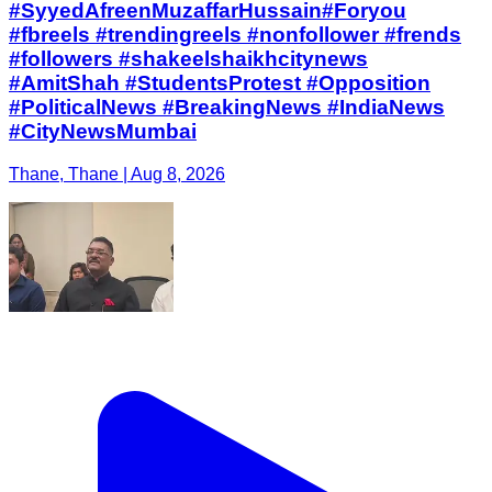
#SyyedAfreenMuzaffarHussain#Foryou
#fbreels #trendingreels #nonfollower #frends
#followers #shakeelshaikhcitynews
#AmitShah #StudentsProtest #Opposition
#PoliticalNews #BreakingNews #IndiaNews
#CityNewsMumbai
Thane, Thane | Aug 8, 2026