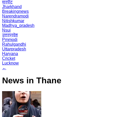
मारपीट
Jharkhand
Breakingnews
Narendramodi
Nitishkumar
Madhya_pradesh
Nsui
उत्तरप्रदेश
Pmmodi
Rahulgandhi
Uttarpradesh
Haryana
Cricket
Lucknow
←
News in Thane