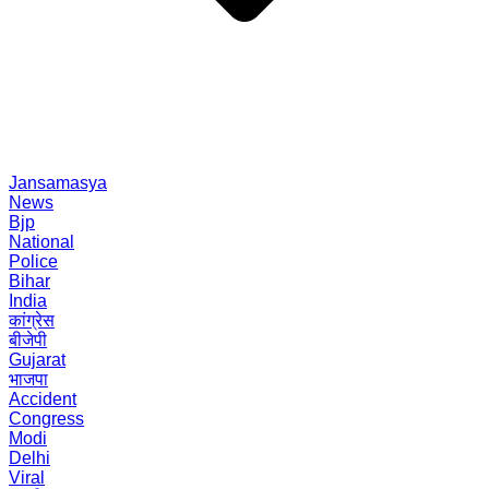
Jansamasya
News
Bjp
National
Police
Bihar
India
कांग्रेस
बीजेपी
Gujarat
भाजपा
Accident
Congress
Modi
Delhi
Viral