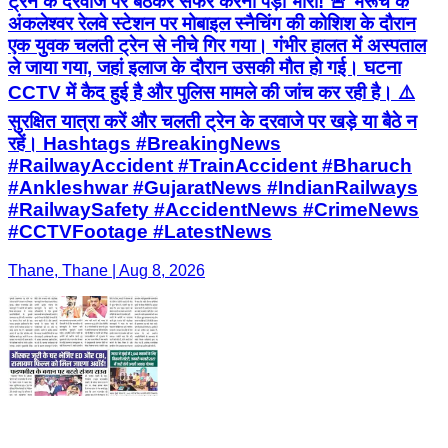
ट्रेन के दरवाजे पर बैठकर सफर करना पड़ा भारी! 🚨 भरूच के
अंकलेश्वर रेलवे स्टेशन पर मोबाइल स्नैचिंग की कोशिश के दौरान
एक युवक चलती ट्रेन से नीचे गिर गया। गंभीर हालत में अस्पताल
ले जाया गया, जहां इलाज के दौरान उसकी मौत हो गई। घटना
CCTV में कैद हुई है और पुलिस मामले की जांच कर रही है। ⚠️
सुरक्षित यात्रा करें और चलती ट्रेन के दरवाजे पर खड़े या बैठे न
रहें। Hashtags #BreakingNews
#RailwayAccident #TrainAccident #Bharuch
#Ankleshwar #GujaratNews #IndianRailways
#RailwaySafety #AccidentNews #CrimeNews
#CCTVFootage #LatestNews
Thane, Thane | Aug 8, 2026