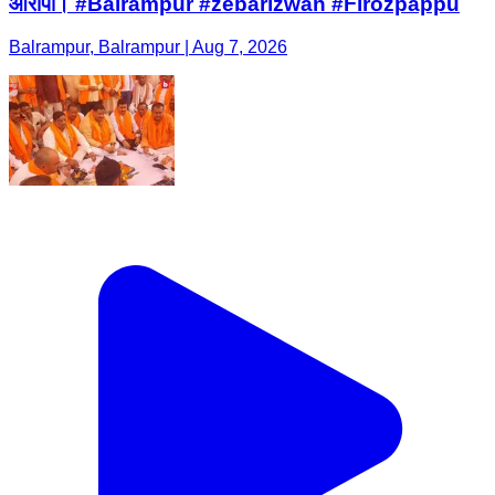
आरोपी। #Balrampur #zebarizwan #Firozpappu
Balrampur, Balrampur | Aug 7, 2026