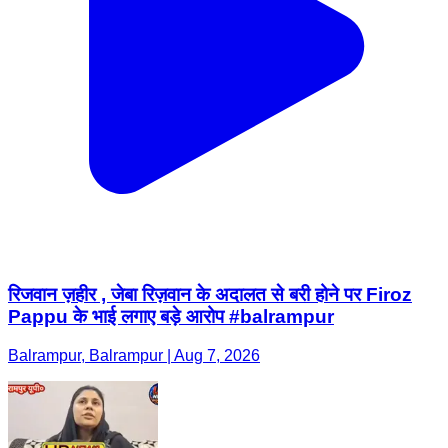
रिजवान ज़हीर , जेबा रिज़वान के अदालत से बरी होने पर Firoz
Pappu के भाई लगाए बड़े आरोप #balrampur
Balrampur, Balrampur | Aug 7, 2026