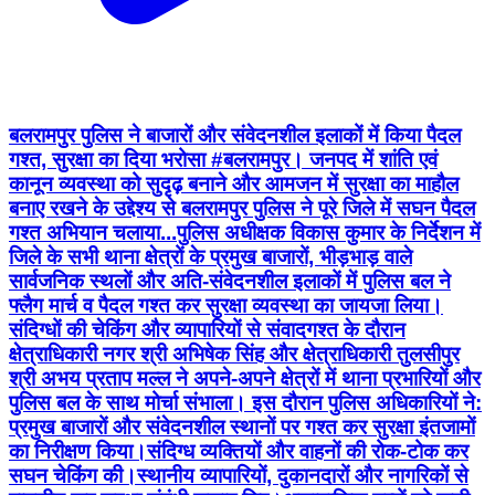
बलरामपुर पुलिस ने बाजारों और संवेदनशील इलाकों में किया पैदल
गश्त, सुरक्षा का दिया भरोसा #​बलरामपुर। जनपद में शांति एवं
कानून व्यवस्था को सुदृढ़ बनाने और आमजन में सुरक्षा का माहौल
बनाए रखने के उद्देश्य से बलरामपुर पुलिस ने पूरे जिले में सघन पैदल
गश्त अभियान चलाया... ​पुलिस अधीक्षक विकास कुमार के निर्देशन में
जिले के सभी थाना क्षेत्रों के प्रमुख बाजारों, भीड़भाड़ वाले
सार्वजनिक स्थलों और अति-संवेदनशील इलाकों में पुलिस बल ने
फ्लैग मार्च व पैदल गश्त कर सुरक्षा व्यवस्था का जायजा लिया। ​
संदिग्धों की चेकिंग और व्यापारियों से संवाद ​गश्त के दौरान
क्षेत्राधिकारी नगर श्री अभिषेक सिंह और क्षेत्राधिकारी तुलसीपुर
श्री अभय प्रताप मल्ल ने अपने-अपने क्षेत्रों में थाना प्रभारियों और
पुलिस बल के साथ मोर्चा संभाला। इस दौरान पुलिस अधिकारियों ने: ​
प्रमुख बाजारों और संवेदनशील स्थानों पर गश्त कर सुरक्षा इंतजामों
का निरीक्षण किया। ​संदिग्ध व्यक्तियों और वाहनों की रोक-टोक कर
सघन चेकिंग की। ​स्थानीय व्यापारियों, दुकानदारों और नागरिकों से