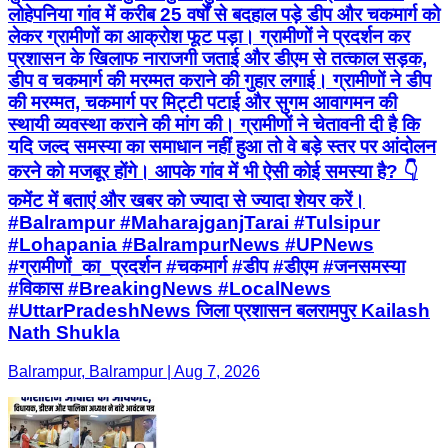
लोहेपनिया गांव में करीब 25 वर्षों से बदहाल पड़े डीप और चकमार्ग को
लेकर ग्रामीणों का आक्रोश फूट पड़ा। ग्रामीणों ने प्रदर्शन कर
प्रशासन के खिलाफ नाराजगी जताई और डीएम से तत्काल सड़क,
डीप व चकमार्ग की मरम्मत कराने की गुहार लगाई। ग्रामीणों ने डीप
की मरम्मत, चकमार्ग पर मिट्टी पटाई और सुगम आवागमन की
स्थायी व्यवस्था कराने की मांग की। ग्रामीणों ने चेतावनी दी है कि
यदि जल्द समस्या का समाधान नहीं हुआ तो वे बड़े स्तर पर आंदोलन
करने को मजबूर होंगे। आपके गांव में भी ऐसी कोई समस्या है? 👇
कमेंट में बताएं और खबर को ज्यादा से ज्यादा शेयर करें।
#Balrampur #MaharajganjTarai #Tulsipur
#Lohapania #BalrampurNews #UPNews
#ग्रामीणों_का_प्रदर्शन #चकमार्ग #डीप #डीएम #जनसमस्या
#विकास #BreakingNews #LocalNews
#UttarPradeshNews जिला प्रशासन बलरामपुर Kailash
Nath Shukla
Balrampur, Balrampur | Aug 7, 2026