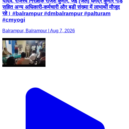
यादव, राजस्व निरीक्षक राजेश कुमार, जेई (जल) धर्मेंद्र कुमार गौड़
सहित अन्य अधिकारी-कर्मचारी और बड़ी संख्या में लाभार्थी मौजूद
रहे। #balrampur #dmbalrampur #palturam
#cmyogi
Balrampur, Balrampur | Aug 7, 2026