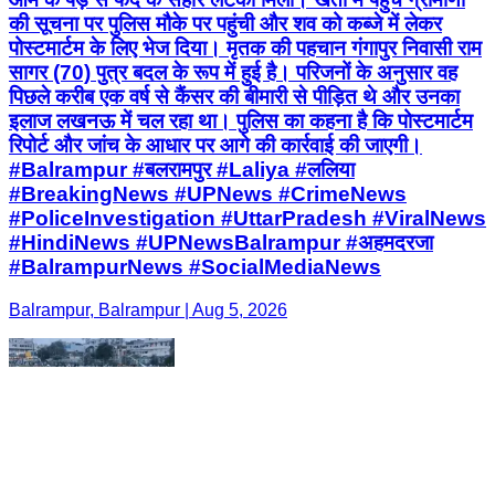
की सूचना पर पुलिस मौके पर पहुंची और शव को कब्जे में लेकर
पोस्टमार्टम के लिए भेज दिया। मृतक की पहचान गंगापुर निवासी राम
सागर (70) पुत्र बदल के रूप में हुई है। परिजनों के अनुसार वह
पिछले करीब एक वर्ष से कैंसर की बीमारी से पीड़ित थे और उनका
इलाज लखनऊ में चल रहा था। पुलिस का कहना है कि पोस्टमार्टम
रिपोर्ट और जांच के आधार पर आगे की कार्रवाई की जाएगी।
#Balrampur #बलरामपुर #Laliya #ललिया
#BreakingNews #UPNews #CrimeNews
#PoliceInvestigation #UttarPradesh #ViralNews
#HindiNews #UPNewsBalrampur #अहमदरजा
#BalrampurNews #SocialMediaNews
Balrampur, Balrampur | Aug 5, 2026