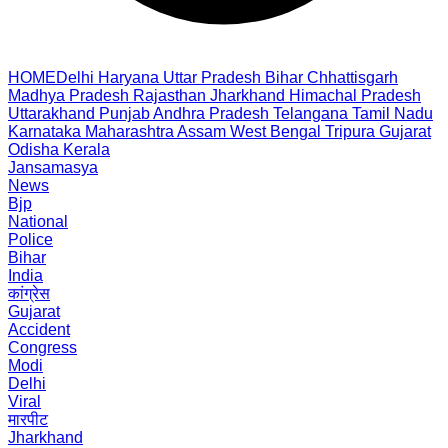
HOME
Delhi
Haryana
Uttar Pradesh
Bihar
Chhattisgarh
Madhya Pradesh
Rajasthan
Jharkhand
Himachal Pradesh
Uttarakhand
Punjab
Andhra Pradesh
Telangana
Tamil Nadu
Karnataka
Maharashtra
Assam
West Bengal
Tripura
Gujarat
Odisha
Kerala
Jansamasya
News
Bjp
National
Police
Bihar
India
कांग्रेस
Gujarat
Accident
Congress
Modi
Delhi
Viral
मारपीट
Jharkhand