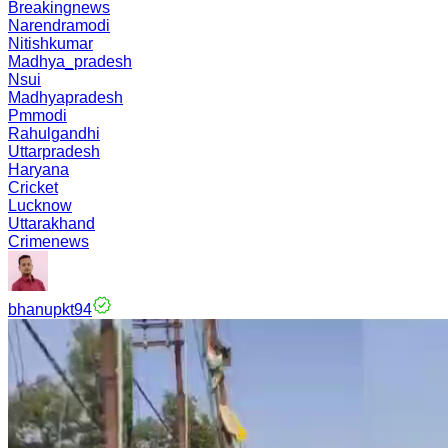
Breakingnews
Narendramodi
Nitishkumar
Madhya_pradesh
Nsui
Madhyapradesh
Pmmodi
Rahulgandhi
Uttarpradesh
Haryana
Cricket
Lucknow
Uttarakhand
Crimenews
bhanupkt94