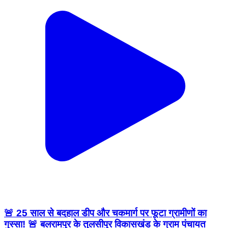
🚨 25 साल से बदहाल डीप और चकमार्ग पर फूटा ग्रामीणों का
गुस्सा! 🚨 बलरामपुर के तुलसीपुर विकासखंड के ग्राम पंचायत