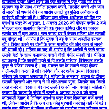
कोतवाली देहात थाना क्षेत्र की एक महिला ने एक युवक पर घर में
घुसकर बहू के साथ अश्लील हरकत करने, मारपीट करने और जान
से मारने की धमकी देने का आरोप लगाते हुए पुलिस अधीक्षक से
कार्रवाई की मांग की है। पीड़िता द्वारा पुलिस अधीक्षक को दिए गए
प्रार्थना पत्र के अनुसार, 1 अगस्त 2026 को दोपहर करीब 2 बजे
मोहल्ला नहर बालागंज निवासी एक युवक कथित तौर पर जबरन
उसके घर में घुस आया। उस समय घर में केवल महिला और उसकी
बहू मौजूद थीं। आरोप है कि युवक ने बहू के साथ अश्लील हरकत
की। विरोध करने पर दोनों के साथ मारपीट की और जान से मारने
की धमकी दी। महिला का यह भी आरोप है कि आरोपी ने जाते समय
उसके बेटों के साथ बलात्कार कराने जैसी गंभीर धमकी दी। पीड़िता
का कहना है कि आरोपी पहले से ही उसके परिवार, विशेषकर उसके
पुत्र से रंजिश रखता है। वह अक्सर घर के सामने खड़ा होकर
गाली-गलौज करता है और कथित तौर पर अवैध तमंचा दिखाकर
परिवार को डराता-धमकाता है। महिला के अनुसार, घटना के दौरान
उसकी देवरानी और ननद ने भी शोर-शराबा सुना, जिसके बाद किसी
तरह कमरे का दरवाजा बंद कर उन्होंने अपनी जान बचाई। महिला ने
बताया कि घटना के संबंध में उसने 5 अगस्त 2026 को थाना
कोतवाली देहात में लिखित प्रार्थना पत्र देकर शिकायत दर्ज कराई
थी, लेकिन आरोप है कि अब तक कोई प्रभावी कार्रवाई नहीं की गई।
इसके बाद पीड़िता ने पुलिस अधीक्षक को प्रार्थना पत्र सौंपकर न्याय