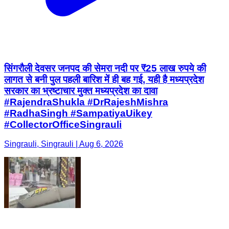
सिंगरौली देवसर जनपद की सेमरा नदी पर ₹25 लाख रुपये की
लागत से बनी पुल पहली बारिश में ही बह गई, यही है मध्यप्रदेश
सरकार का भ्रष्टाचार मुक्त मध्यप्रदेश का दावा
#RajendraShukla #DrRajeshMishra
#RadhaSingh #SampatiyaUikey
#CollectorOfficeSingrauli
Singrauli, Singrauli | Aug 6, 2026