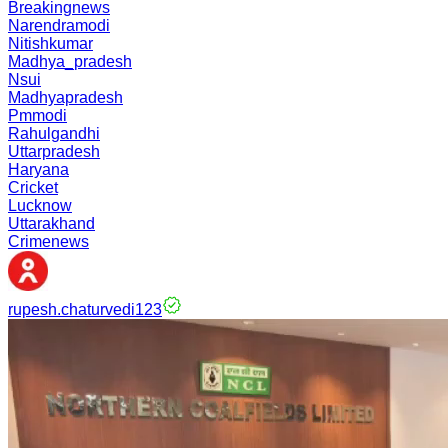
Breakingnews
Narendramodi
Nitishkumar
Madhya_pradesh
Nsui
Madhyapradesh
Pmmodi
Rahulgandhi
Uttarpradesh
Haryana
Cricket
Lucknow
Uttarakhand
Crimenews
rupesh.chaturvedi123