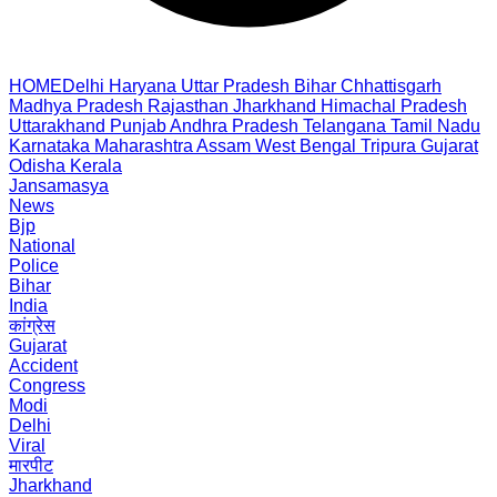
HOME
Delhi
Haryana
Uttar Pradesh
Bihar
Chhattisgarh
Madhya Pradesh
Rajasthan
Jharkhand
Himachal Pradesh
Uttarakhand
Punjab
Andhra Pradesh
Telangana
Tamil Nadu
Karnataka
Maharashtra
Assam
West Bengal
Tripura
Gujarat
Odisha
Kerala
Jansamasya
News
Bjp
National
Police
Bihar
India
कांग्रेस
Gujarat
Accident
Congress
Modi
Delhi
Viral
मारपीट
Jharkhand