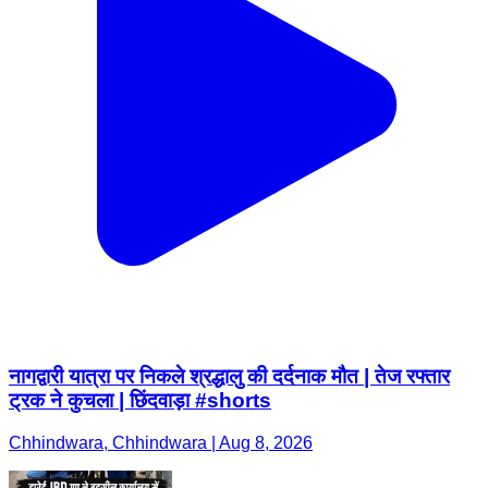
नागद्वारी यात्रा पर निकले श्रद्धालु की दर्दनाक मौत | तेज रफ्तार
ट्रक ने कुचला | छिंदवाड़ा #shorts
Chhindwara, Chhindwara | Aug 8, 2026