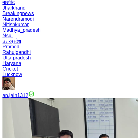
मारपीट
Jharkhand
Breakingnews
Narendramodi
Nitishkumar
Madhya_pradesh
Nsui
उत्तरप्रदेश
Pmmodi
Rahulgandhi
Uttarpradesh
Haryana
Cricket
Lucknow
an.jain1312