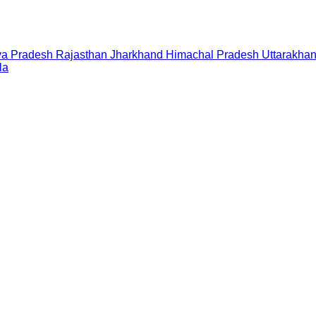
a Pradesh
Rajasthan
Jharkhand
Himachal Pradesh
Uttarakha
la