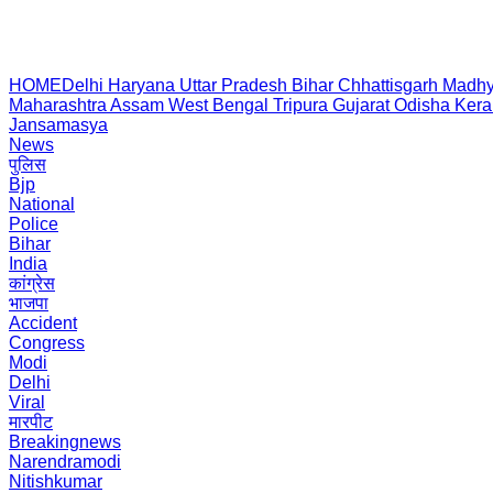
HOME
Delhi
Haryana
Uttar Pradesh
Bihar
Chhattisgarh
Madhy
Maharashtra
Assam
West Bengal
Tripura
Gujarat
Odisha
Kera
Jansamasya
News
पुलिस
Bjp
National
Police
Bihar
India
कांग्रेस
भाजपा
Accident
Congress
Modi
Delhi
Viral
मारपीट
Breakingnews
Narendramodi
Nitishkumar