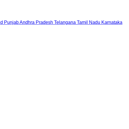
nd
Punjab
Andhra Pradesh
Telangana
Tamil Nadu
Karnataka