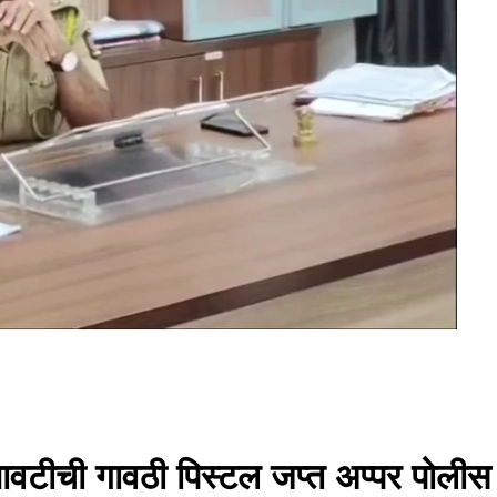
बनावटीची गावठी पिस्टल जप्त अप्पर पोलीस