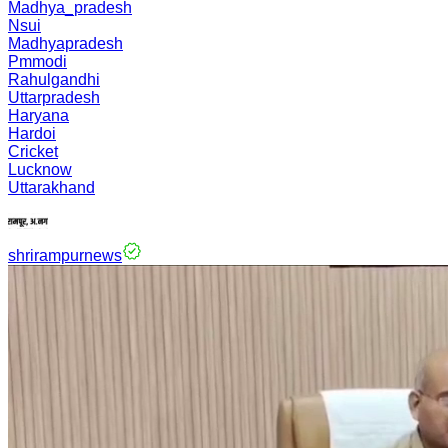
Madhya_pradesh
Nsui
Madhyapradesh
Pmmodi
Rahulgandhi
Uttarpradesh
Haryana
Hardoi
Cricket
Lucknow
Uttarakhand
shrirampurnews