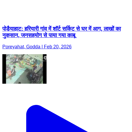
पोड़ैयाहाट: हरियारी गांव में शॉर्ट सर्किट से घर में आग, लाखों का
नुकसान, जनसहयोग से पाया गया काबू
Poreyahat, Godda | Feb 20, 2026