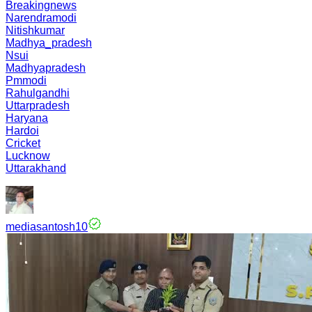
Breakingnews
Narendramodi
Nitishkumar
Madhya_pradesh
Nsui
Madhyapradesh
Pmmodi
Rahulgandhi
Uttarpradesh
Haryana
Hardoi
Cricket
Lucknow
Uttarakhand
mediasantosh10