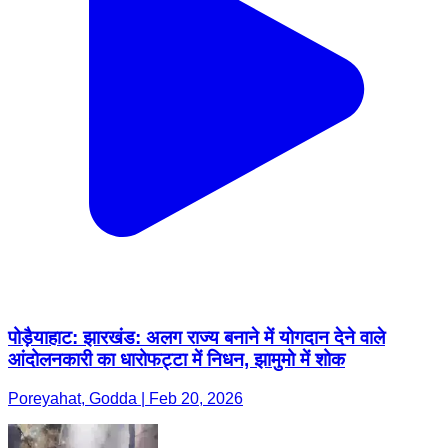
पोड़ैयाहाट: झारखंड: अलग राज्य बनाने में योगदान देने वाले
आंदोलनकारी का धारोफट्टा में निधन, झामुमो में शोक
Poreyahat, Godda | Feb 20, 2026