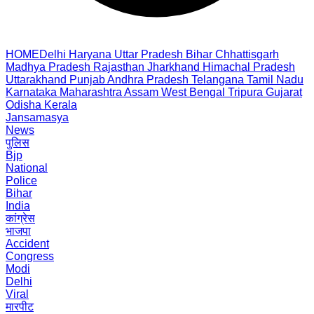
HOME
Delhi
Haryana
Uttar Pradesh
Bihar
Chhattisgarh
Madhya Pradesh
Rajasthan
Jharkhand
Himachal Pradesh
Uttarakhand
Punjab
Andhra Pradesh
Telangana
Tamil Nadu
Karnataka
Maharashtra
Assam
West Bengal
Tripura
Gujarat
Odisha
Kerala
Jansamasya
News
पुलिस
Bjp
National
Police
Bihar
India
कांग्रेस
भाजपा
Accident
Congress
Modi
Delhi
Viral
मारपीट