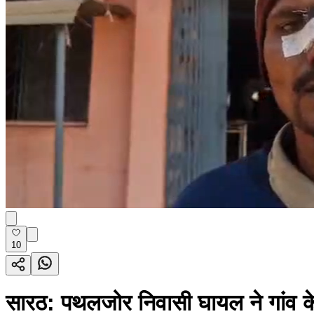
10
सारठ: पथलजोर निवासी घायल ने गांव क