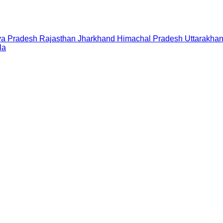
a Pradesh
Rajasthan
Jharkhand
Himachal Pradesh
Uttarakha
la