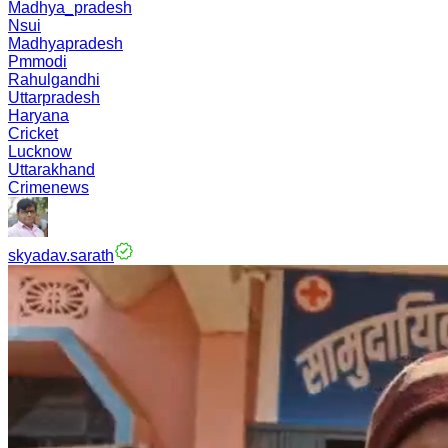
Madhya_pradesh
Nsui
Madhyapradesh
Pmmodi
Rahulgandhi
Uttarpradesh
Haryana
Cricket
Lucknow
Uttarakhand
Crimenews
skyadav.sarath