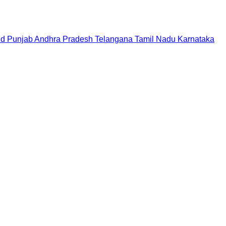
nd
Punjab
Andhra Pradesh
Telangana
Tamil Nadu
Karnataka