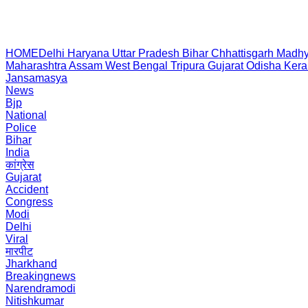
HOME
Delhi
Haryana
Uttar Pradesh
Bihar
Chhattisgarh
Madhy
Maharashtra
Assam
West Bengal
Tripura
Gujarat
Odisha
Kera
Jansamasya
News
Bjp
National
Police
Bihar
India
कांग्रेस
Gujarat
Accident
Congress
Modi
Delhi
Viral
मारपीट
Jharkhand
Breakingnews
Narendramodi
Nitishkumar