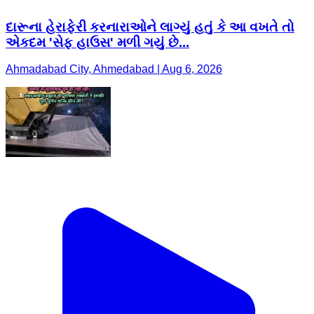
દારૂના હેરાફેરી કરનારાઓને લાગ્યું હતું કે આ વખતે તો
એકદમ 'સેફ હાઉસ' મળી ગયું છે...
Ahmadabad City, Ahmedabad | Aug 6, 2026