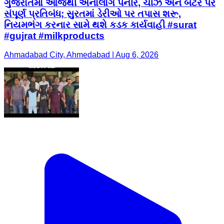
ગુજરાતમાં આજથી એનાલોગ પનીર, ચીઝ અને બટર પર
સંપૂર્ણ પ્રતિબંધ; સુરતમાં ડેરીઓ પર તપાસ શરૂ,
નિયમભંગ કરનાર સામે થશે કડક કાર્યવાહી #surat
#gujrat #milkproducts
Ahmadabad City, Ahmedabad | Aug 6, 2026