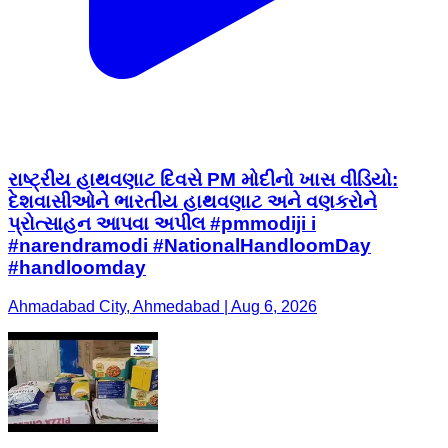
રાષ્ટ્રીય હાથવણાટ દિવસે PM મોદીનો ખાસ વીડિયો:
દેશવાસીઓને ભારતીય હાથવણાટ અને વણકરોને
પ્રોત્સાહન આપવા અપીલ #pmmodiji i
#narendramodi #NationalHandloomDay
#handloomday
Ahmadabad City, Ahmedabad | Aug 6, 2026