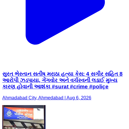
સુરત ભેસ્તાન સતીષ મરાઠા હત્યા કેસ: 4 સગીર સહિત 8
આરોપી ઝડપાયા, ગેંગવોર અને વર્ચસ્વની લડાઈ મુખ્ય
કારણ હોવાની આશંકા #surat #crime #poliçe
Ahmadabad City, Ahmedabad | Aug 6, 2026