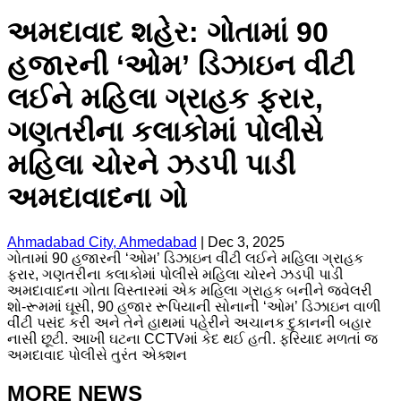
અમદાવાદ શહેર: ગોતામાં 90
હજારની ‘ઓમ’ ડિઝાઇન વીંટી
લઈને મહિલા ગ્રાહક ફરાર,
ગણતરીના કલાકોમાં પોલીસે
મહિલા ચોરને ઝડપી પાડી
અમદાવાદના ગો
Ahmadabad City, Ahmedabad
|
Dec 3, 2025
ગોતામાં 90 હજારની ‘ઓમ’ ડિઝાઇન વીંટી લઈને મહિલા ગ્રાહક
ફરાર, ગણતરીના કલાકોમાં પોલીસે મહિલા ચોરને ઝડપી પાડી
અમદાવાદના ગોતા વિસ્તારમાં એક મહિલા ગ્રાહક બનીને જ્વેલરી
શો-રૂમમાં ઘૂસી, 90 હજાર રૂપિયાની સોનાની ‘ઓમ’ ડિઝાઇન વાળી
વીંટી પસંદ કરી અને તેને હાથમાં પહેરીને અચાનક દુકાનની બહાર
નાસી છૂટી. આખી ઘટના CCTVમાં કેદ થઈ હતી. ફરિયાદ મળતાં જ
અમદાવાદ પોલીસે તુરંત એક્શન
MORE NEWS