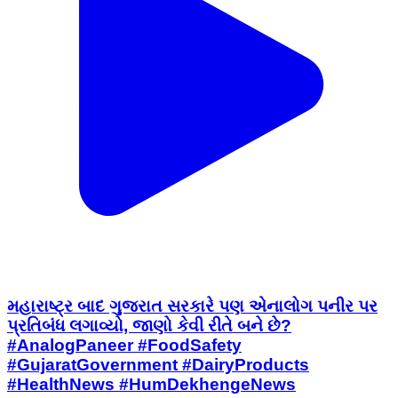
મહારાષ્ટ્ર બાદ ગુજરાત સરકારે પણ એનાલોગ પનીર પર
પ્રતિબંધ લગાવ્યો, જાણો કેવી રીતે બને છે?
#AnalogPaneer #FoodSafety
#GujaratGovernment #DairyProducts
#HealthNews #HumDekhengeNews