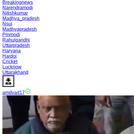
Breakingnews
Narendramodi
Nitishkumar
Madhya_pradesh
Nsui
Madhyapradesh
Pmmodi
Rahulgandhi
Uttarpradesh
Haryana
Hardoi
Cricket
Lucknow
Uttarakhand
amdvad17