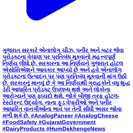
ગુજરાત સરકારે એનાલોગ ચીઝ, પનીર અને બટર જેવા
પ્રોડક્ટના વેચાણ પર પ્રતિબંધ મૂકવાનો મહત્ત્વપૂર્ણ
નિર્ણય લીધો છે. સરકારના આ નિર્ણયને ગુજરાત હોટલ
એસોસિએશને આવકાર આપ્યો છે અને હવે એનાલોગ
પ્રોડક્ટના ઉત્પાદન પર પણ પ્રતિબંધ મૂકવાની માંગ ઉઠી
છે. સરકારનું માનવું છે કે આ નિર્ણયથી ગ્રાહકોને વધુ શુદ્ધ
ડેરી આધારિત પ્રોડક્ટ ઉપલબ્ધ થશે અને લોકોના
આરોગ્યને પણ ફાયદો થશે. જોકે બીજી તરફ હોટલ-
રેસ્ટોરન્ટ ઉદ્યોગ, નાના ફૂડ વેપારીઓ અને પનીર
આધારિત વાનગીઓના ભાવ પર તેની સીધી અસર જોવા
મળી શકે છે. #AnalogPaneer #AnalogCheese
#FoodSafety #GujaratGovernment
#DairyProducts #HumDekhengeNews