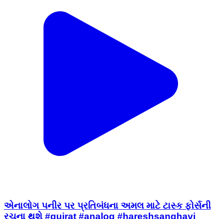
એનાલોગ પનીર પર પ્રતિબંધના અમલ માટે ટાસ્ક ફોર્સની
રચના થશે #gujrat #analog #hareshsanghavi