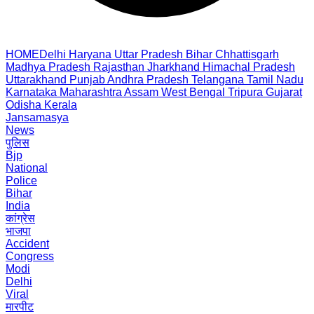
HOME
Delhi
Haryana
Uttar Pradesh
Bihar
Chhattisgarh
Madhya Pradesh
Rajasthan
Jharkhand
Himachal Pradesh
Uttarakhand
Punjab
Andhra Pradesh
Telangana
Tamil Nadu
Karnataka
Maharashtra
Assam
West Bengal
Tripura
Gujarat
Odisha
Kerala
Jansamasya
News
पुलिस
Bjp
National
Police
Bihar
India
कांग्रेस
भाजपा
Accident
Congress
Modi
Delhi
Viral
मारपीट