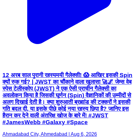
12 अरब साल पुरानी रहस्यमयी गैलेक्सी! 😱 आखिर इसकी Spin
क्यों रुक गई? | JWST का चौंकाने वाला खुलासा 🚀🌌 जेम्स वेब
स्पेस टेलीस्कोप (JWST) ने एक ऐसी प्राचीन गैलेक्सी का
अवलोकन किया है जिसकी घूर्णन (Spin) वैज्ञानिकों की उम्मीदों से
अलग दिखाई देती है। क्या शुरुआती ब्रह्मांड की टक्करों ने इसकी
गति बदल दी, या इसके पीछे कोई नया रहस्य छिपा है? जानिए इस
हैरान कर देने वाली अंतरिक्ष खोज के बारे में! #JWST
#JamesWebb #Galaxy #Space
Ahmadabad City, Ahmedabad | Aug 6, 2026