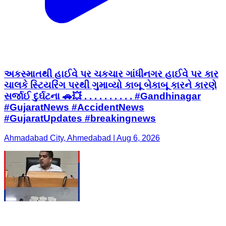
અકસ્માતથી હાઈવે પર ચકચાર ગાંધીનગર હાઈવે પર કાર
ચાલકે સ્ટિયરિંગ પરથી ગુમાવ્યો કાબૂ બેકાબૂ કારને કારણે
સર્જાઈ દુર્ઘટના 🚗💥 . . . . . . . . . . #Gandhinagar
#GujaratNews #AccidentNews
#GujaratUpdates #breakingnews
Ahmadabad City, Ahmedabad | Aug 6, 2026