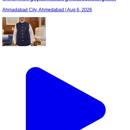
Ahmadabad City, Ahmedabad | Aug 6, 2026