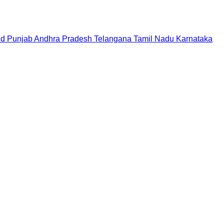
nd
Punjab
Andhra Pradesh
Telangana
Tamil Nadu
Karnataka