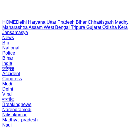
HOME
Delhi
Haryana
Uttar Pradesh
Bihar
Chhattisgarh
Madhy
Maharashtra
Assam
West Bengal
Tripura
Gujarat
Odisha
Kera
Jansamasya
News
Bjp
National
Police
Bihar
India
कांग्रेस
Accident
Congress
Modi
Delhi
Viral
मारपीट
Breakingnews
Narendramodi
Nitishkumar
Madhya_pradesh
Nsui