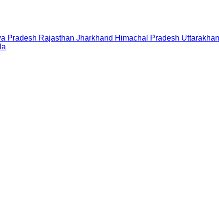
a Pradesh
Rajasthan
Jharkhand
Himachal Pradesh
Uttarakha
la