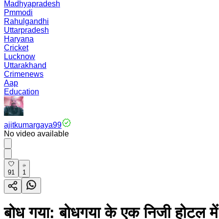
Madhyapradesh
Pmmodi
Rahulgandhi
Uttarpradesh
Haryana
Cricket
Lucknow
Uttarakhand
Crimenews
Aap
Education
ajitkumargaya99
No video available
91
1
बोध गया: बोधगया के एक निजी होटल में 