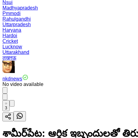
Nsui
Madhyapradesh
Pmmodi
Rahulgandhi
Uttarpradesh
Haryana
Hardoi
Cricket
Lucknow
Uttarakhand
लखनऊ
nkdnews
No video available
3
శామీర్‌పేట: ఆర్థిక ఇబ్బందులతో త