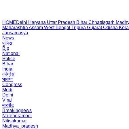
HOME
Delhi
Haryana
Uttar Pradesh
Bihar
Chhattisgarh
Madhy
Maharashtra
Assam
West Bengal
Tripura
Gujarat
Odisha
Kera
Jansamasya
News
पुलिस
Bjp
National
Police
Bihar
India
कांग्रेस
भाजपा
Congress
Modi
Delhi
Viral
मारपीट
Breakingnews
Narendramodi
Nitishkumar
Madhya_pradesh