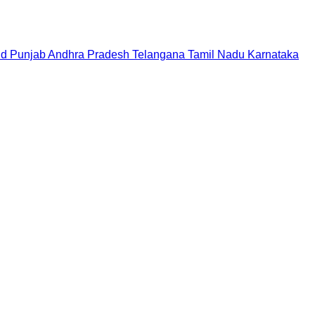
nd
Punjab
Andhra Pradesh
Telangana
Tamil Nadu
Karnataka