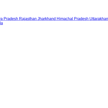
a Pradesh
Rajasthan
Jharkhand
Himachal Pradesh
Uttarakha
la