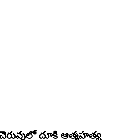
ం చెరువులో దూకి ఆత్మహత్య