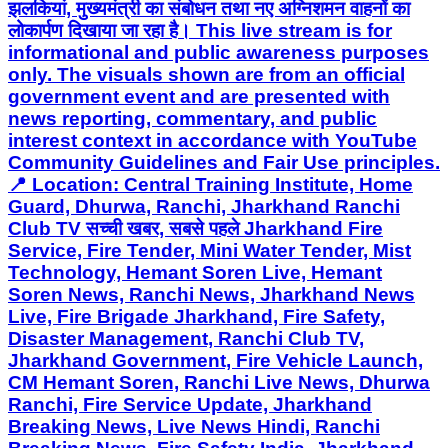
झलकियां, मुख्यमंत्री का संबोधन तथा नए अग्निशमन वाहनों का
लोकार्पण दिखाया जा रहा है। This live stream is for
informational and public awareness purposes
only. The visuals shown are from an official
government event and are presented with
news reporting, commentary, and public
interest context in accordance with YouTube
Community Guidelines and Fair Use principles.
📍 Location: Central Training Institute, Home
Guard, Dhurwa, Ranchi, Jharkhand Ranchi
Club TV सच्ची खबर, सबसे पहले Jharkhand Fire
Service, Fire Tender, Mini Water Tender, Mist
Technology, Hemant Soren Live, Hemant
Soren News, Ranchi News, Jharkhand News
Live, Fire Brigade Jharkhand, Fire Safety,
Disaster Management, Ranchi Club TV,
Jharkhand Government, Fire Vehicle Launch,
CM Hemant Soren, Ranchi Live News, Dhurwa
Ranchi, Fire Service Update, Jharkhand
Breaking News, Live News Hindi, Ranchi