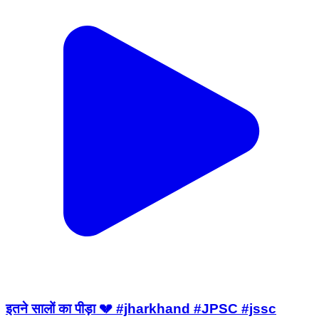
इतने सालों का पीड़ा 💔 #jharkhand #JPSC #jssc