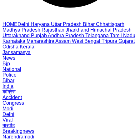
HOME
Delhi
Haryana
Uttar Pradesh
Bihar
Chhattisgarh
Madhya Pradesh
Rajasthan
Jharkhand
Himachal Pradesh
Uttarakhand
Punjab
Andhra Pradesh
Telangana
Tamil Nadu
Karnataka
Maharashtra
Assam
West Bengal
Tripura
Gujarat
Odisha
Kerala
Jansamasya
News
Bjp
National
Police
Bihar
India
कांग्रेस
Accident
Congress
Modi
Delhi
Viral
मारपीट
Breakingnews
Narendramodi