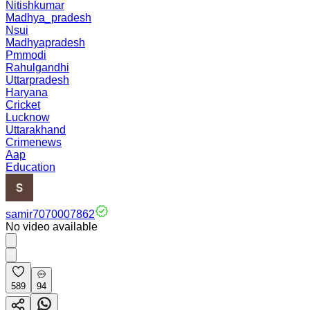
Nitishkumar
Madhya_pradesh
Nsui
Madhyapradesh
Pmmodi
Rahulgandhi
Uttarpradesh
Haryana
Cricket
Lucknow
Uttarakhand
Crimenews
Aap
Education
samir7070007862
No video available
589
94