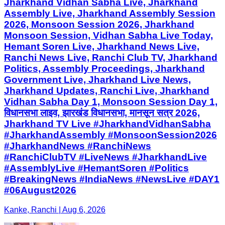
Jharkhand Vidhan Sabha Live, Jharkhand
Assembly Live, Jharkhand Assembly Session
2026, Monsoon Session 2026, Jharkhand
Monsoon Session, Vidhan Sabha Live Today,
Hemant Soren Live, Jharkhand News Live,
Ranchi News Live, Ranchi Club TV, Jharkhand
Politics, Assembly Proceedings, Jharkhand
Government Live, Jharkhand Live News,
Jharkhand Updates, Ranchi Live, Jharkhand
Vidhan Sabha Day 1, Monsoon Session Day 1,
विधानसभा लाइव, झारखंड विधानसभा, मानसून सत्र 2026,
Jharkhand TV Live #JharkhandVidhanSabha
#JharkhandAssembly #MonsoonSession2026
#JharkhandNews #RanchiNews
#RanchiClubTV #LiveNews #JharkhandLive
#AssemblyLive #HemantSoren #Politics
#BreakingNews #IndiaNews #NewsLive #DAY1
#06August2026
Kanke, Ranchi | Aug 6, 2026