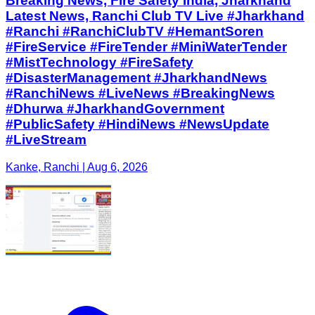
Breaking News, Fire Safety India, Jharkhand
Latest News, Ranchi Club TV Live #Jharkhand
#Ranchi #RanchiClubTV #HemantSoren
#FireService #FireTender #MiniWaterTender
#MistTechnology #FireSafety
#DisasterManagement #JharkhandNews
#RanchiNews #LiveNews #BreakingNews
#Dhurwa #JharkhandGovernment
#PublicSafety #HindiNews #NewsUpdate
#LiveStream
Kanke, Ranchi | Aug 6, 2026