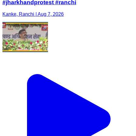
#jharkhandprotest #ranchi
Kanke, Ranchi | Aug 7, 2026