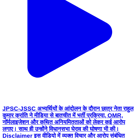
JPSC-JSSC अभ्यर्थियों के आंदोलन के दौरान छात्र नेता राहुल
कुमार क्रांति ने मीडिया से बातचीत में भर्ती प्रक्रिया, OMR,
नॉर्मलाइजेशन और कथित अनियमितताओं को लेकर कई आरोप
लगाए। साथ ही उन्होंने विधानसभा घेराव की घोषणा भी की।
Disclaimer इस वीडियो में व्यक्त विचार और आरोप संबंधित
वक्ता के हैं। Ranchi Club TV इन दावों की स्वतंत्र पुष्टि नहीं
करता। संबंधित पक्ष का जवाब उपलब्ध होने पर उसे भी प्रकाशित
किया जाएगा। This live stream is for informational
and public awareness purposes only. #JPSC
#JSSC #RahulKranti #Jharkhand #Ranchi