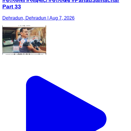
#उत्तरकाशी #रवांईघाटी #उत्तराखंड #PahadSamachar
Part 33
Dehradun, Dehradun | Aug 7, 2026