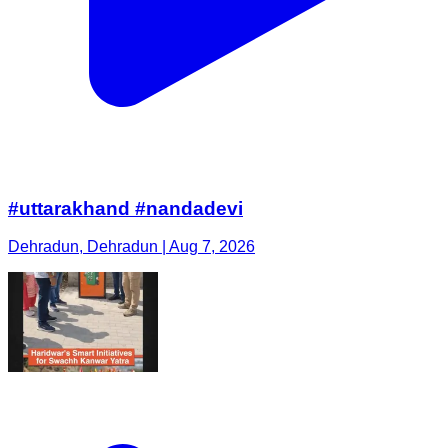
#uttarakhand #nandadevi
Dehradun, Dehradun | Aug 7, 2026