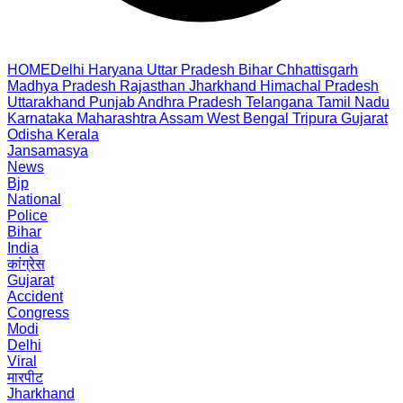
HOME
Delhi
Haryana
Uttar Pradesh
Bihar
Chhattisgarh
Madhya Pradesh
Rajasthan
Jharkhand
Himachal Pradesh
Uttarakhand
Punjab
Andhra Pradesh
Telangana
Tamil Nadu
Karnataka
Maharashtra
Assam
West Bengal
Tripura
Gujarat
Odisha
Kerala
Jansamasya
News
Bjp
National
Police
Bihar
India
कांग्रेस
Gujarat
Accident
Congress
Modi
Delhi
Viral
मारपीट
Jharkhand