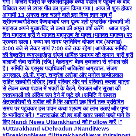
गंगा। कलश यात्रा के सफलतापूर्वक कथा पंडाल में पहुंचने के बाद
विधिवत रूप से व्यास पीठ का पूजन किया गया। आज से शुरू होकर
आगामी 13 अगस्त तक चलने वाले इस दिव्य ज्ञान यज्ञ में
श्रीमन्मध्वगौडेश्वर वैष्णवाचार्य परम पूज्य श्री पुण्डरीक गोस्वामी जी
महाराज अपने मुखारविंद से कथा की अमृत वर्षा करेंगे। आज पहले
दिन महाराज श्री ने भागवत महापुराण के महत्व (भागवत महात्म्य) पर
प्रकाश डाला। कथा का समय प्रतिदिन दोपहर बाद (अपराह्न)
3:00 बजे से लेकर सायं 7:00 बजे तक रहेगा।आयोजक समिति
की बेहतरीन व्यवस्थाएंइस संपूर्ण धार्मिक समागम की कमान 'श्री श्री
बालाजी सेवा समिति (रजि.) देहरादून' बेहद कुशलता से संभाल रही
है। समिति के प्रमुख पदाधिकारी अखिलेश अग्रवाल, संजय
अग्रवाल, ओ.पी. गुप्ता, चन्द्रेश अरोड़ा और मनोज खण्डेलवाल
सहित सहयोगी परिवार (शर्मा परिवार और गर्ग परिवार) कलश यात्रा
से लेकर कथा पंडाल में भक्तों के बैठने, पेयजल और सुरक्षा की
व्यवस्थाओं को अंतिम रूप देने में जुटे रहे।समिति ने समस्त
क्षेत्रवासियों से अपील की है कि आगामी छह दिनों तक प्रतिदिन
समय पर पहुंचकर इस पावन कथा श्रवण का लाभ उठाएं और पुण्य
के भागीदार बनें। "उत्तराखंड की हर बड़ी खबर सबसे पहले पाने के
लिए Nandi News Uttarakhand को Follow करें।"
#Uttarakhand #Dehradun #NandiNews
#BreakingNews #UttarakhandNews #viralpost