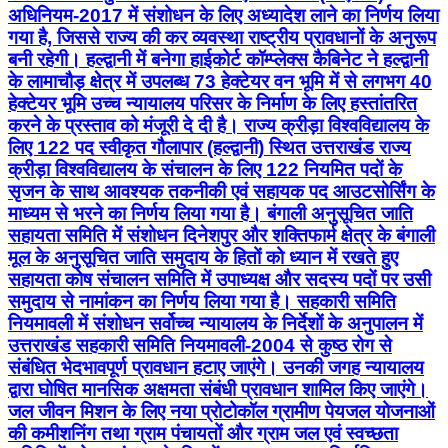
करने के प्रस्ताव को मंजूरी दे दी है। राज्य क्रीड़ा विश्वविद्यालय के
लिए 122 पद स्वीकृत गौलापार (हल्द्वानी) स्थित उत्तराखंड राज्य
क्रीड़ा विश्वविद्यालय के संचालन के लिए 122 नियमित पदों के
सृजन के साथ आवश्यक तकनीकी एवं सहायक पद आउटसोर्सिंग के
माध्यम से भरने का निर्णय लिया गया है। बंगाली अनुसूचित जाति
सहायता समिति में संशोधन दिनेशपुर और शक्तिफार्म क्षेत्र के बंगाली
मूल के अनुसूचित जाति समुदाय के हितों को ध्यान में रखते हुए
सहायता कोष संचालन समिति में उपाध्यक्ष और सदस्य पदों पर उसी
समुदाय से नामांकन का निर्णय लिया गया है। सहकारी समिति
नियमावली में संशोधन सर्वोच्च न्यायालय के निर्देशों के अनुपालन में
उत्तराखंड सहकारी समिति नियमावली-2004 से कुष्ठ रोग से
संबंधित भेदभावपूर्ण प्रावधान हटाए जाएंगे। उनकी जगह न्यायालय
द्वारा घोषित मानसिक अक्षमता संबंधी प्रावधान शामिल किए जाएंगे।
जल जीवन मिशन के लिए नया प्रोटोकॉल ग्रामीण पेयजल योजनाओं
की कमीशनिंग तथा ग्राम पंचायतों और ग्राम जल एवं स्वच्छता
समितियों को हस्तांतरण के लिए केंद्र सरकार द्वारा निर्धारित नए
प्रोटोकॉल को राज्य में लागू किया जाएगा। वन विकास निगम में भर्ती
होगी पारदर्शी उत्तराखंड वन विकास निगम सेवा (संशोधन)
विनियमावली-2026 के तहत स्केलर पदों पर भर्ती के लिए 100
अंकों की लिखित परीक्षा का प्रावधान किया गया है, जिससे चयन