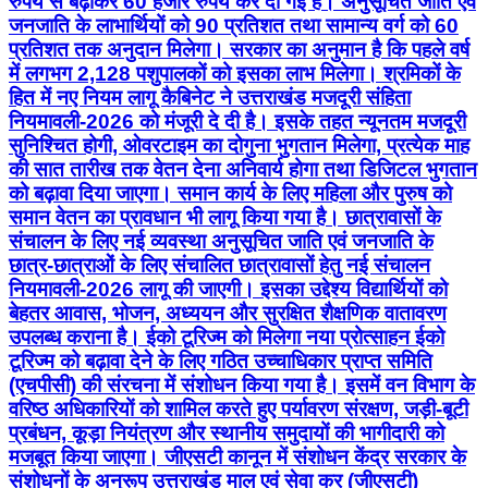
सुनिश्चित होगी, ओवरटाइम का दोगुना भुगतान मिलेगा, प्रत्येक माह
की सात तारीख तक वेतन देना अनिवार्य होगा तथा डिजिटल भुगतान
को बढ़ावा दिया जाएगा। समान कार्य के लिए महिला और पुरुष को
समान वेतन का प्रावधान भी लागू किया गया है। छात्रावासों के
संचालन के लिए नई व्यवस्था अनुसूचित जाति एवं जनजाति के
छात्र-छात्राओं के लिए संचालित छात्रावासों हेतु नई संचालन
नियमावली-2026 लागू की जाएगी। इसका उद्देश्य विद्यार्थियों को
बेहतर आवास, भोजन, अध्ययन और सुरक्षित शैक्षणिक वातावरण
उपलब्ध कराना है। ईको टूरिज्म को मिलेगा नया प्रोत्साहन ईको
टूरिज्म को बढ़ावा देने के लिए गठित उच्चाधिकार प्राप्त समिति
(एचपीसी) की संरचना में संशोधन किया गया है। इसमें वन विभाग के
वरिष्ठ अधिकारियों को शामिल करते हुए पर्यावरण संरक्षण, जड़ी-बूटी
प्रबंधन, कूड़ा नियंत्रण और स्थानीय समुदायों की भागीदारी को
मजबूत किया जाएगा। जीएसटी कानून में संशोधन केंद्र सरकार के
संशोधनों के अनुरूप उत्तराखंड माल एवं सेवा कर (जीएसटी)
अधिनियम-2017 में संशोधन के लिए अध्यादेश लाने का निर्णय लिया
गया है, जिससे राज्य की कर व्यवस्था राष्ट्रीय प्रावधानों के अनुरूप
बनी रहेगी। हल्द्वानी में बनेगा हाईकोर्ट कॉम्प्लेक्स कैबिनेट ने हल्द्वानी
के लामाचौड़ क्षेत्र में उपलब्ध 73 हेक्टेयर वन भूमि में से लगभग 40
हेक्टेयर भूमि उच्च न्यायालय परिसर के निर्माण के लिए हस्तांतरित