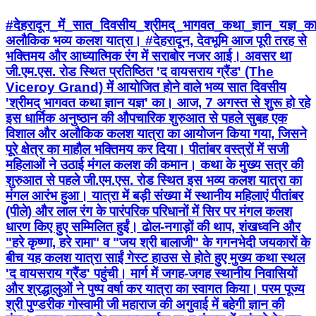
#देहरादून_में_सात_दिवसीय_श्रीमद्_भागवत_कथा_ज्ञान_यज्ञ_क
अलौकिक भव्य कलश यात्रा। #देहरादून, देवभूमि आज पूरी तरह से
भक्तिमय और आध्यात्मिक रंग में सराबोर नजर आई। अवसर था
जी.एम.एस. रोड स्थित प्रतिष्ठित 'द वायसराय ग्रैंड' (The
Viceroy Grand) में आयोजित होने वाले भव्य सात दिवसीय
'श्रीमद् भागवत कथा ज्ञान यज्ञ' का। आज, 7 अगस्त से शुरू हो रहे
इस धार्मिक अनुष्ठान की औपचारिक शुरुआत से पहले सुबह एक
विशाल और अलौकिक कलश यात्रा का आयोजन किया गया, जिसने
पूरे क्षेत्र का माहौल भक्तिमय कर दिया। पीतांबर वस्त्रों में सजी
महिलाओं ने उठाई मंगल कलश की कमान। कथा के मुख्य सत्र की
शुरुआत से पहले जी.एम.एस. रोड स्थित इस भव्य कलश यात्रा का
मंगल आरंभ हुआ। यात्रा में बड़ी संख्या में स्थानीय महिलाएं पीतांबर
(पीले) और लाल रंग के पारंपरिक परिधानों में सिर पर मंगल कलश
धारण किए हुए सम्मिलित हुईं। ढोल-नगाड़ों की थाप, शंखध्वनि और
"हरे कृष्णा, हरे रामा" व "जय श्री बालाजी" के गगनभेदी जयकारों के
बीच यह कलश यात्रा साईं गेस्ट हाउस से होते हुए मुख्य कथा स्थल
'द वायसराय ग्रैंड' पहुंची। मार्ग में जगह-जगह स्थानीय निवासियों
और श्रद्धालुओं ने पुष्प वर्षा कर यात्रा का स्वागत किया। परम पूज्य
श्री पुण्डरीक गोस्वामी जी महाराज की अगुवाई में बहेगी ज्ञान की