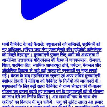
धामी कैबिनेट के बड़े फैसले: पशुपालकों को सब्सिडी, श्रमिकों को
नए अधिकार, हरिद्वार तक गंगा एक्सप्रेसवे और हाईकोर्ट कॉम्प्लेक्स
को मंजूरी देहरादून। मुख्यमंत्री पुष्कर सिंह धामी की अध्यक्षता में
आयोजित उत्तराखंड मंत्रिमंडल की बैठक में जनकल्याण, रोजगार,
शिक्षा, श्रमिक हित, न्यायिक आधारभूत ढांचे, पर्यटन, पेयजल और
औद्योगिक विकास से जुड़े कई महत्वपूर्ण प्रस्तावों पर मुहर लगाई
गई। बैठक के बाद महानिदेशक सूचना एवं अपर सचिव मुख्यमंत्री
बंशीधर तिवारी ने मीडिया को कैबिनेट के निर्णयों की जानकारी दी।
पशुपालकों के लिए बड़ी राहत कैबिनेट ने राज्य सेक्टर की गौ-पालन
योजना का दायरा बढ़ाते हुए सामान्य वर्ग के पशुपालकों को भी योजना
का लाभ देने का निर्णय लिया है। अब लाभार्थी गाय के साथ भैंस
खरीदने का विकल्प भी चुन सकेंगे। पशु की यूनिट लागत 40 हजार
रुपये से बढ़ाकर 60 हजार रुपये कर दी गई है। अनुसूचित जाति एवं
जनजाति के लाभार्थियों को 90 प्रतिशत तथा सामान्य वर्ग को 60
प्रतिशत तक अनुदान मिलेगा। सरकार का अनुमान है कि पहले वर्ष
में लगभग 2,128 पशुपालकों को इसका लाभ मिलेगा। श्रमिकों के
हित में नए नियम लागू कैबिनेट ने उत्तराखंड मजदूरी संहिता
नियमावली-2026 को मंजूरी दे दी है। इसके तहत न्यूनतम मजदूरी