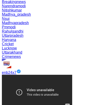
Breakingnews
Narendramodi
Nitishkumar
Madhya_pradesh
Nsui
Madhyapradesh
Pmmodi
Rahulgandhi
Uttarpradesh
Haryana
Cricket
Lucknow
Uttarakhand
Crimenews
enb24x7