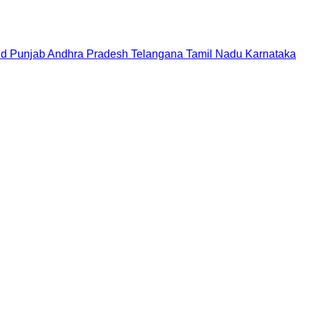
nd
Punjab
Andhra Pradesh
Telangana
Tamil Nadu
Karnataka