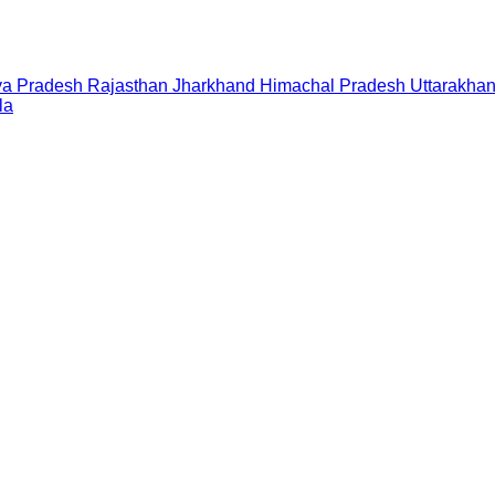
a Pradesh
Rajasthan
Jharkhand
Himachal Pradesh
Uttarakha
la