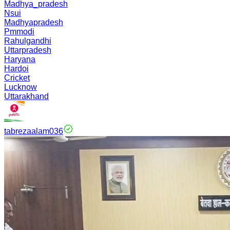
Madhya_pradesh
Nsui
Madhyapradesh
Pmmodi
Rahulgandhi
Uttarpradesh
Haryana
Hardoi
Cricket
Lucknow
Uttarakhand
tabrezaalam036