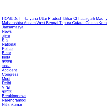
HOME
Delhi
Haryana
Uttar Pradesh
Bihar
Chhattisgarh
Madhy
Maharashtra
Assam
West Bengal
Tripura
Gujarat
Odisha
Kera
Jansamasya
News
पुलिस
Bjp
National
Police
Bihar
India
कांग्रेस
भाजपा
Accident
Congress
Modi
Delhi
Viral
मारपीट
Breakingnews
Narendramodi
Nitishkumar