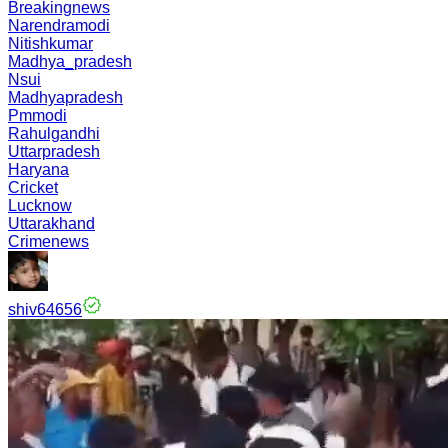
Breakingnews
Narendramodi
Nitishkumar
Madhya_pradesh
Nsui
Madhyapradesh
Pmmodi
Rahulgandhi
Uttarpradesh
Haryana
Cricket
Lucknow
Uttarakhand
Crimenews
shiv64656