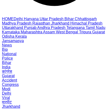
HOME
Delhi
Haryana
Uttar Pradesh
Bihar
Chhattisgarh
Madhya Pradesh
Rajasthan
Jharkhand
Himachal Pradesh
Uttarakhand
Punjab
Andhra Pradesh
Telangana
Tamil Nadu
Karnataka
Maharashtra
Assam
West Bengal
Tripura
Gujarat
Odisha
Kerala
Jansamasya
News
Bjp
National
Police
Bihar
India
कांग्रेस
Gujarat
Accident
Congress
Modi
Delhi
Viral
मारपीट
Jharkhand