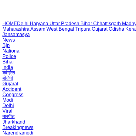
HOME
Delhi
Haryana
Uttar Pradesh
Bihar
Chhattisgarh
Madhy
Maharashtra
Assam
West Bengal
Tripura
Gujarat
Odisha
Kera
Jansamasya
News
Bjp
National
Police
Bihar
India
कांग्रेस
बीजेपी
Gujarat
Accident
Congress
Modi
Delhi
Viral
मारपीट
Jharkhand
Breakingnews
Narendramodi