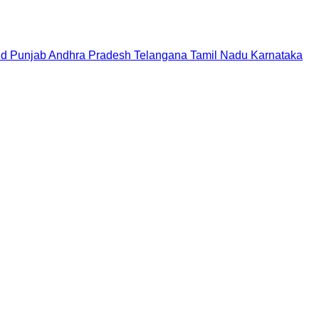
nd
Punjab
Andhra Pradesh
Telangana
Tamil Nadu
Karnataka