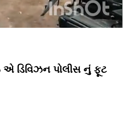
 એ ડિવિઝન પોલીસ નું ફૂટ