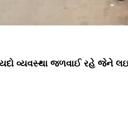
યદો વ્યવસ્થા જળવાઈ રહે જેને લઇ