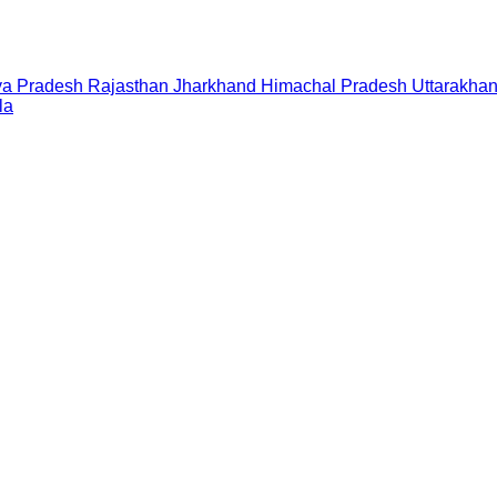
a Pradesh
Rajasthan
Jharkhand
Himachal Pradesh
Uttarakha
la