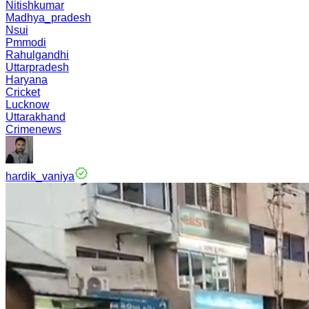
Nitishkumar
Madhya_pradesh
Nsui
Pmmodi
Rahulgandhi
Uttarpradesh
Haryana
Cricket
Lucknow
Uttarakhand
Crimenews
hardik_vaniya