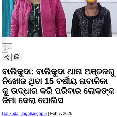
2
ବାଲିକୁଦା: ବାଲିକୁଦା ଥାନା ଅଞ୍ଚଳରୁ
ନିଖୋଜ ଥିବା 15 ବର୍ଷୀୟ ନାବାଳିକା
କୁ ଉଦ୍ଧାର କରି ପରିବାର ଲୋକଙ୍କ
ଜିମା ଦେଲା ପୋଲିସ
Balikuda, Jagatsinghpur
|
Feb 7, 2026