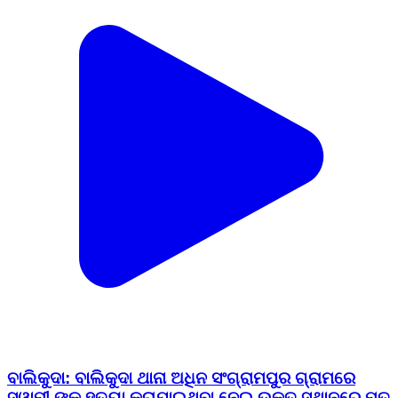
ବାଲିକୁଦା: ବାଲିକୁଦା ଥାନା ଅଧିନ ସଂଗ୍ରାମପୁର ଗ୍ରାମରେ
ସ୍ୱାମୀ ଙ୍କୁ ହତ୍ୟା କରାଯାଇଥିବା ନେଇ ଉକ୍ତ ସ୍ଥାନରେ ମତ