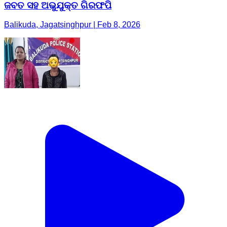
ଜବତ ସହ ଅଭୁଯୁକ୍ତ ଗିରଫପି
Balikuda, Jagatsinghpur | Feb 8, 2026