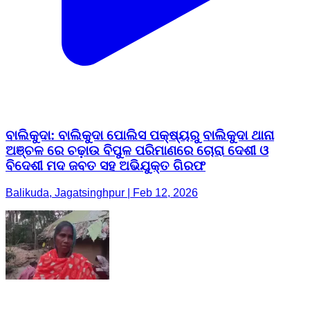
ବାଲିକୁଦା: ବାଲିକୁଦା ପୋଲିସ ପକ୍ଷ୍ୟରୁ ବାଲିକୁଦା ଥାନା
ଅଞ୍ଚଳ ରେ ଚଢ଼ାଉ ବିପୁଳ ପରିମାଣରେ ଚୋରା ଦେଶୀ ଓ
ବିଦେଶୀ ମଦ ଜବତ ସହ ଅଭିଯୁକ୍ତ ଗିରଫ
Balikuda, Jagatsinghpur | Feb 12, 2026