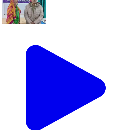
ବାଲିକୁଦା: ବାଲିକୁଦା ଥାନା ଅଞ୍ଚଳରୁ ନିଖୋଜ ଥିବା ମହିଳା ଙ୍କୁ