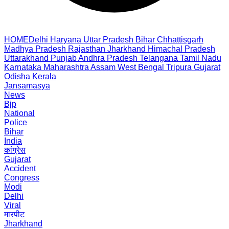
HOME
Delhi
Haryana
Uttar Pradesh
Bihar
Chhattisgarh
Madhya Pradesh
Rajasthan
Jharkhand
Himachal Pradesh
Uttarakhand
Punjab
Andhra Pradesh
Telangana
Tamil Nadu
Karnataka
Maharashtra
Assam
West Bengal
Tripura
Gujarat
Odisha
Kerala
Jansamasya
News
Bjp
National
Police
Bihar
India
कांग्रेस
Gujarat
Accident
Congress
Modi
Delhi
Viral
मारपीट
Jharkhand