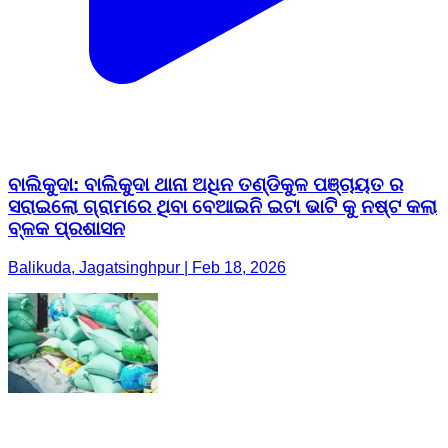
ବାଲିକୁଦା: ବାଲିକୁଦା ଥାନା ଅଧିନ ତଣ୍ଡିକୁଳ ପଞ୍ଚାୟତ ର
ସରାଇଲୋ ଗ୍ରାମରେ ଥିବା ବେଆଇନି ଇଟା ଭାଟି କୁ ନଷ୍ଟ କଲା
ବ୍ଳକ ପ୍ରଶାସନ
Balikuda, Jagatsinghpur | Feb 18, 2026