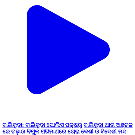
ବାଲିକୁଦା: ବାଲିକୁଦା ପୋଲିସ ପକ୍ଷରୁ ବାଲିକୁଦା ଥାନା ଅଞ୍ଚଳ
ରେ ଚଢ଼ାଉ ବିପୁଳ ପରିମାଣରେ ଚୋରା ଦେଶୀ ଓ ବିଦେଶୀ ମଦ