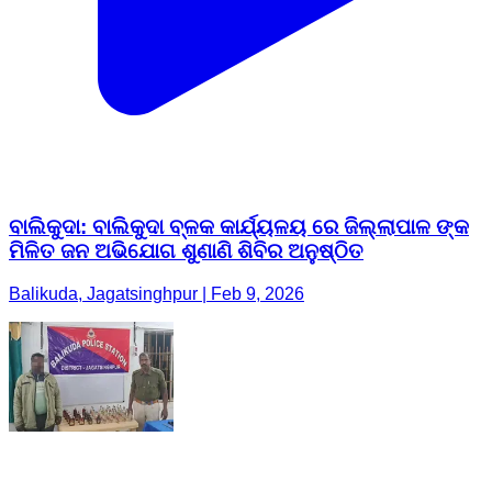
ବାଲିକୁଦା: ବାଲିକୁଦା ବ୍ଳକ କାର୍ଯ୍ୟଳୟ ରେ ଜିଲ୍ଲାପାଳ ଙ୍କ
ମିଳିତ ଜନ ଅଭିଯୋଗ ଶୁଣାଣି ଶିବିର ଅନୁଷ୍ଠିତ
Balikuda, Jagatsinghpur | Feb 9, 2026