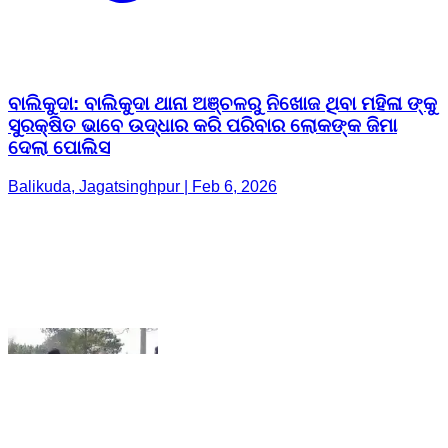
ସୁରକ୍ଷିତ ଭାବେ ଉଦ୍ଧାର କରି ପରିବାର ଲୋକଙ୍କ ଜିମା
ଦେଲା ପୋଲିସ
Balikuda, Jagatsinghpur | Feb 6, 2026