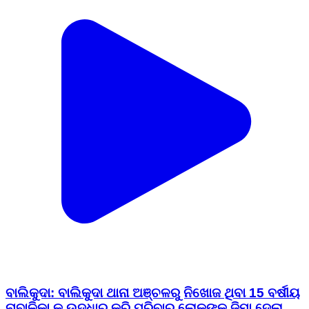
ବାଲିକୁଦା: ବାଲିକୁଦା ଥାନା ଅଞ୍ଚଳରୁ ନିଖୋଜ ଥିବା 15 ବର୍ଷୀୟ
ନାବାଳିକା କୁ ଉଦ୍ଧାର କରି ପରିବାର ଲୋକଙ୍କ ଜିମା ଦେଲା