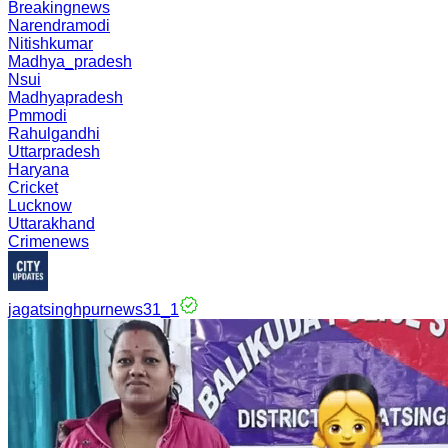
Breakingnews
Narendramodi
Nitishkumar
Madhya_pradesh
Nsui
Madhyapradesh
Pmmodi
Rahulgandhi
Uttarpradesh
Haryana
Cricket
Lucknow
Uttarakhand
Crimenews
jagatsinghpurnews31_1