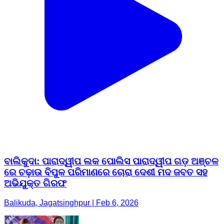
ବାଲିକୁଦା: ପାରାଦ୍ୱୀପ ଲକ ପୋଲିସ ପାରାଦ୍ୱୀପ ଗଡ଼ ଅଞ୍ଚଳ
ରେ ଚଢ଼ାଉ ବିପୁଳ ପରିମାଣରେ ଚୋରା ଦେଶୀ ମଦ ଜବତ ସହ
ଅଭିଯୁକ୍ତ ଗିରଫ
Balikuda, Jagatsinghpur | Feb 6, 2026