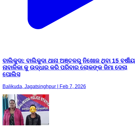
ବାଲିକୁଦା: ବାଲିକୁଦା ଥାନା ଅଞ୍ଚଳରୁ ନିଖୋଜ ଥିବା 15 ବର୍ଷୀୟ
ନାବାଳିକା କୁ ଉଦ୍ଧାର କରି ପରିବାର ଲୋକଙ୍କ ଜିମା ଦେଲା
ପୋଲିସ
Balikuda, Jagatsinghpur | Feb 7, 2026