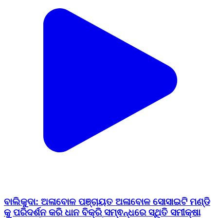
ବାଲିକୁଦା: ଅଳାବୋଳ ପଞ୍ଚାୟତ ଅଳାବୋଳ ସୋସାଇଟି ମଣ୍ଡି
କୁ ପରିଦର୍ଶନ କରି ଧାନ ବିକ୍ରି ସମ୍ଵନ୍ଧରେ ସ୍ଥିତି ସମୀକ୍ଷା