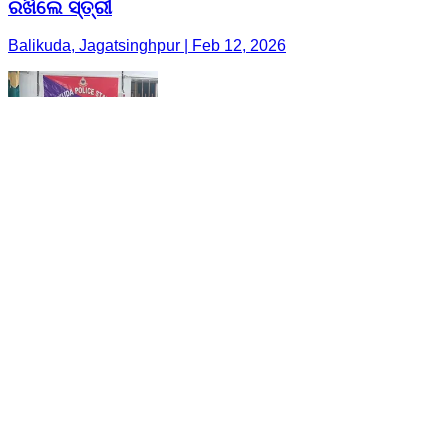
ରଖିଲେ ସ୍ତ୍ରୀ
Balikuda, Jagatsinghpur | Feb 12, 2026