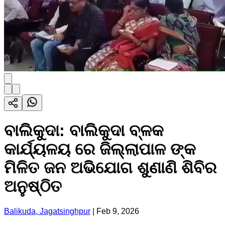
ବାଲିକୁଦା: ବାଲିକୁଦା ବ୍ଳକ
କାର୍ଯ୍ୟଳୟ ରେ ଜିଲ୍ଲାପାଳ ଙ୍କ
ମିଳିତ ଜନ ଅଭିଯୋଗ ଶୁଣାଣି ଶିବିର
ଅନୁଷ୍ଠିତ
Balikuda, Jagatsinghpur
|
Feb 9, 2026