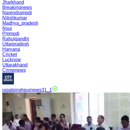
Jharkhand
Breakingnews
Narendramodi
Nitishkumar
Madhya_pradesh
Nsui
Pmmodi
Rahulgandhi
Uttarpradesh
Haryana
Cricket
Lucknow
Uttarakhand
Crimenews
jagatsinghpurnews31_1