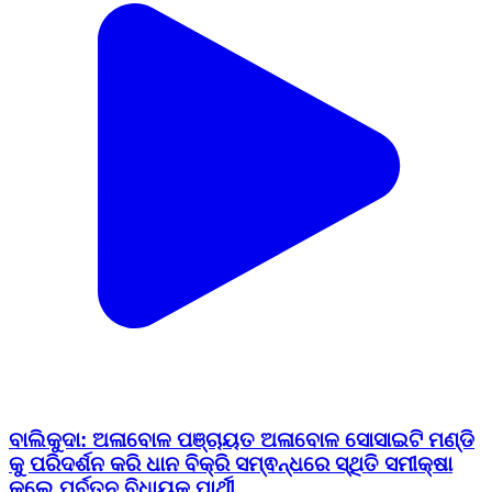
ବାଲିକୁଦା: ଅଳାବୋଳ ପଞ୍ଚାୟତ ଅଳାବୋଳ ସୋସାଇଟି ମଣ୍ଡି
କୁ ପରିଦର୍ଶନ କରି ଧାନ ବିକ୍ରି ସମ୍ଵନ୍ଧରେ ସ୍ଥିତି ସମୀକ୍ଷା
କଲେ ପୂର୍ବତନ ବିଧାୟକ ପାର୍ଥୀ