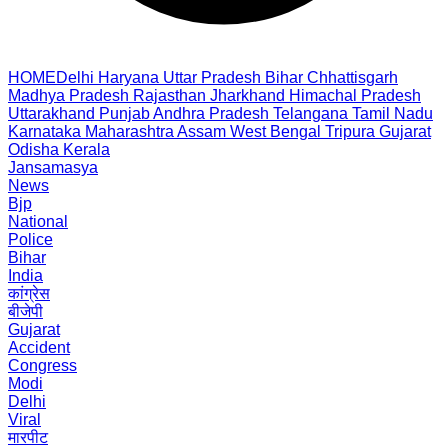
HOME
Delhi
Haryana
Uttar Pradesh
Bihar
Chhattisgarh
Madhya Pradesh
Rajasthan
Jharkhand
Himachal Pradesh
Uttarakhand
Punjab
Andhra Pradesh
Telangana
Tamil Nadu
Karnataka
Maharashtra
Assam
West Bengal
Tripura
Gujarat
Odisha
Kerala
Jansamasya
News
Bjp
National
Police
Bihar
India
कांग्रेस
बीजेपी
Gujarat
Accident
Congress
Modi
Delhi
Viral
मारपीट