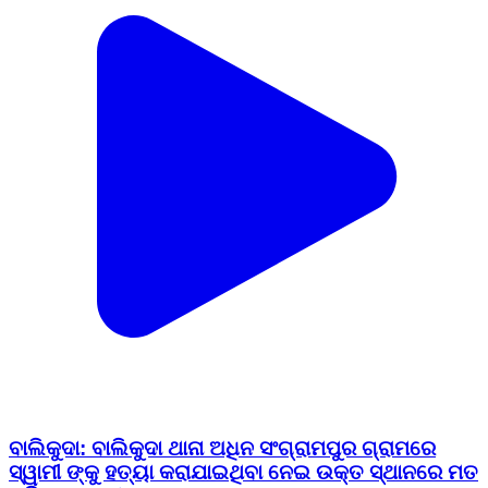
ବାଲିକୁଦା: ବାଲିକୁଦା ଥାନା ଅଧିନ ସଂଗ୍ରାମପୁର ଗ୍ରାମରେ
ସ୍ୱାମୀ ଙ୍କୁ ହତ୍ୟା କରାଯାଇଥିବା ନେଇ ଉକ୍ତ ସ୍ଥାନରେ ମତ