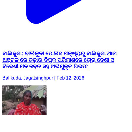
ବାଲିକୁଦା: ବାଲିକୁଦା ପୋଲିସ ପକ୍ଷ୍ୟରୁ ବାଲିକୁଦା ଥାନା
ଅଞ୍ଚଳ ରେ ଚଢ଼ାଉ ବିପୁଳ ପରିମାଣରେ ଚୋରା ଦେଶୀ ଓ
ବିଦେଶୀ ମଦ ଜବତ ସହ ଅଭିଯୁକ୍ତ ଗିରଫ
Balikuda, Jagatsinghpur | Feb 12, 2026