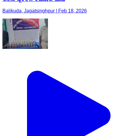
Balikuda, Jagatsinghpur | Feb 18, 2026