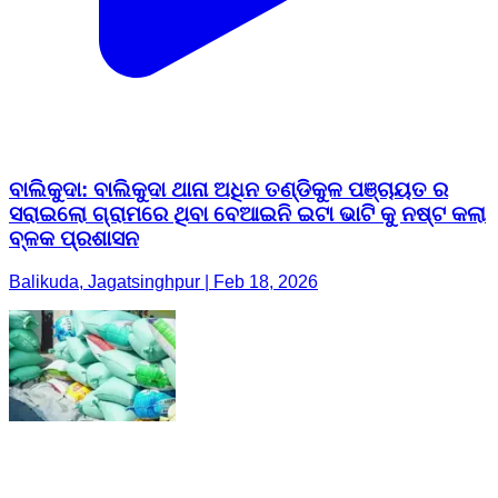
ବାଲିକୁଦା: ବାଲିକୁଦା ଥାନା ଅଧିନ ତଣ୍ଡିକୁଳ ପଞ୍ଚାୟତ ର
ସରାଇଲୋ ଗ୍ରାମରେ ଥିବା ବେଆଇନି ଇଟା ଭାଟି କୁ ନଷ୍ଟ କଲା
ବ୍ଳକ ପ୍ରଶାସନ
Balikuda, Jagatsinghpur | Feb 18, 2026