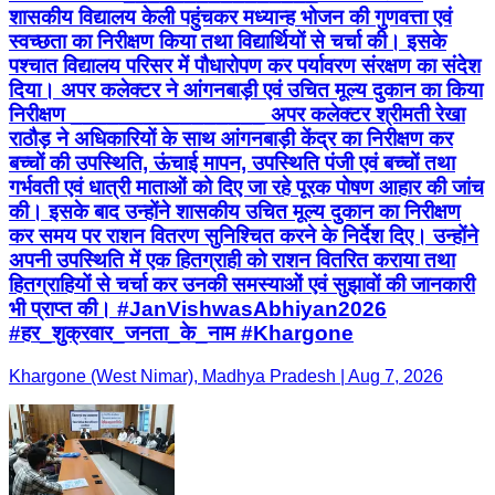
शासकीय विद्यालय केली पहुंचकर मध्यान्ह भोजन की गुणवत्ता एवं
स्वच्छता का निरीक्षण किया तथा विद्यार्थियों से चर्चा की। इसके
पश्चात विद्यालय परिसर में पौधारोपण कर पर्यावरण संरक्षण का संदेश
दिया। अपर कलेक्टर ने आंगनबाड़ी एवं उचित मूल्य दुकान का किया
निरीक्षण ________________ अपर कलेक्टर श्रीमती रेखा
राठौड़ ने अधिकारियों के साथ आंगनबाड़ी केंद्र का निरीक्षण कर
बच्चों की उपस्थिति, ऊंचाई मापन, उपस्थिति पंजी एवं बच्चों तथा
गर्भवती एवं धात्री माताओं को दिए जा रहे पूरक पोषण आहार की जांच
की। इसके बाद उन्होंने शासकीय उचित मूल्य दुकान का निरीक्षण
कर समय पर राशन वितरण सुनिश्चित करने के निर्देश दिए। उन्होंने
अपनी उपस्थिति में एक हितग्राही को राशन वितरित कराया तथा
हितग्राहियों से चर्चा कर उनकी समस्याओं एवं सुझावों की जानकारी
भी प्राप्त की। #JanVishwasAbhiyan2026
#हर_शुक्रवार_जनता_के_नाम #Khargone
Khargone (West Nimar), Madhya Pradesh | Aug 7, 2026