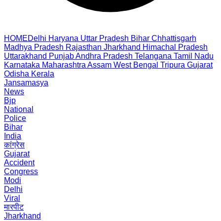
HOME
Delhi
Haryana
Uttar Pradesh
Bihar
Chhattisgarh
Madhya Pradesh
Rajasthan
Jharkhand
Himachal Pradesh
Uttarakhand
Punjab
Andhra Pradesh
Telangana
Tamil Nadu
Karnataka
Maharashtra
Assam
West Bengal
Tripura
Gujarat
Odisha
Kerala
Jansamasya
News
Bjp
National
Police
Bihar
India
कांग्रेस
Gujarat
Accident
Congress
Modi
Delhi
Viral
मारपीट
Jharkhand