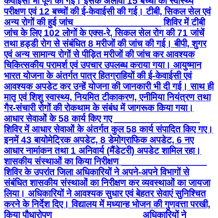
केवाईसी भी पूर्ण की गई। इसके अलावा 15 बच्चों का स्वास्थ्य
परीक्षण एवं 12 बच्चों की ई-केवाईसी की गई। टीबी, सिकल सेल एवं
अन्य रोगों की हुई जांच ________________ शिविर में टीबी
जांच के लिए 102 लोगों के एक्स-रे, सिकल सेल रोग की 71 जांचें
तथा हड्डी रोग से संबंधित 8 मरीजों की जांच की गई। बीपी, शुगर
एवं अन्य सामान्य रोगों से पीड़ित मरीजों की जांच कर आवश्यक
चिकित्सकीय परामर्श एवं उपचार उपलब्ध कराया गया। आयुष्मान
भारत योजना के अंतर्गत पात्र हितग्राहियों की ई-केवाईसी एवं
आवश्यक अपडेट कर उन्हें योजना की जानकारी भी दी गई। साथ ही
मातृ एवं शिशु स्वास्थ्य, नियमित टीकाकरण, एनीमिया नियंत्रण तथा
गैर-संचारी रोगों की रोकथाम के संबंध में जागरूक किया गया।
आधार सेवाओं के 58 कार्य किए गए ________________
शिविर में आधार सेवाओं के अंतर्गत कुल 58 कार्य संपादित किए गए।
इनमें 43 बायोमेट्रिक अपडेट, 8 डेमोग्राफिक अपडेट, 6 नए
आधार नामांकन तथा 1 अनिवार्य (मैंडेटरी) अपडेट शामिल रहा।
शासकीय संस्थाओं का किया निरीक्षण ________________
शिविर के उपरांत जिला अधिकारियों ने अपने-अपने विभागों से
संबंधित शासकीय संस्थाओं का निरीक्षण कर व्यवस्थाओं का जायजा
लिया। अधिकारियों ने आवश्यक सुधार एवं बेहतर सेवाएं सुनिश्चित
करने के निर्देश दिए। विद्यालय में मध्यान्ह भोजन की गुणवत्ता परखी,
किया पौधारोपण ________________ अधिकारियों ने