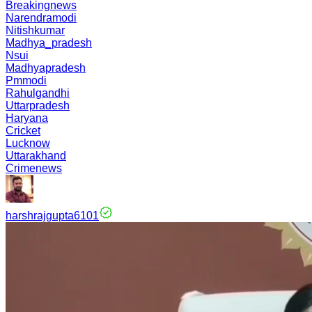
Breakingnews
Narendramodi
Nitishkumar
Madhya_pradesh
Nsui
Madhyapradesh
Pmmodi
Rahulgandhi
Uttarpradesh
Haryana
Cricket
Lucknow
Uttarakhand
Crimenews
harshrajgupta6101