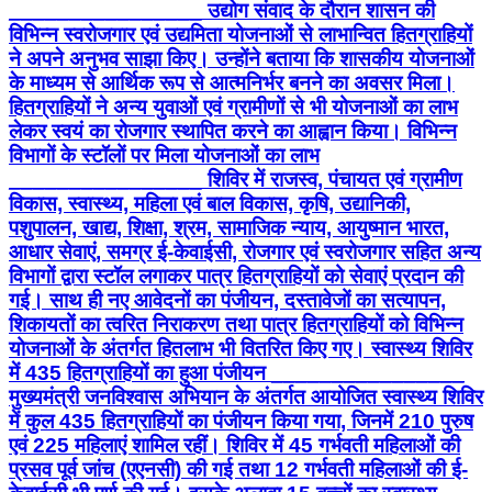
________________ उद्योग संवाद के दौरान शासन की
विभिन्न स्वरोजगार एवं उद्यमिता योजनाओं से लाभान्वित हितग्राहियों
ने अपने अनुभव साझा किए। उन्होंने बताया कि शासकीय योजनाओं
के माध्यम से आर्थिक रूप से आत्मनिर्भर बनने का अवसर मिला।
हितग्राहियों ने अन्य युवाओं एवं ग्रामीणों से भी योजनाओं का लाभ
लेकर स्वयं का रोजगार स्थापित करने का आह्वान किया। विभिन्न
विभागों के स्टॉलों पर मिला योजनाओं का लाभ
________________ शिविर में राजस्व, पंचायत एवं ग्रामीण
विकास, स्वास्थ्य, महिला एवं बाल विकास, कृषि, उद्यानिकी,
पशुपालन, खाद्य, शिक्षा, श्रम, सामाजिक न्याय, आयुष्मान भारत,
आधार सेवाएं, समग्र ई-केवाईसी, रोजगार एवं स्वरोजगार सहित अन्य
विभागों द्वारा स्टॉल लगाकर पात्र हितग्राहियों को सेवाएं प्रदान की
गई। साथ ही नए आवेदनों का पंजीयन, दस्तावेजों का सत्यापन,
शिकायतों का त्वरित निराकरण तथा पात्र हितग्राहियों को विभिन्न
योजनाओं के अंतर्गत हितलाभ भी वितरित किए गए। स्वास्थ्य शिविर
में 435 हितग्राहियों का हुआ पंजीयन ________________
मुख्यमंत्री जनविश्वास अभियान के अंतर्गत आयोजित स्वास्थ्य शिविर
में कुल 435 हितग्राहियों का पंजीयन किया गया, जिनमें 210 पुरुष
एवं 225 महिलाएं शामिल रहीं। शिविर में 45 गर्भवती महिलाओं की
प्रसव पूर्व जांच (एएनसी) की गई तथा 12 गर्भवती महिलाओं की ई-