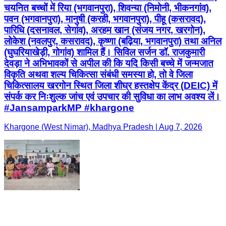
चयनित बच्चों में रिया (भगवानपुरा), शिवन्या (निमोनी, भीकनगांव),
पवन (भगवानपुरा), मानुषी (करही, भगवानपुरा), पीहू (कसरावद),
पारिधि (दसनावल, सेगांव), अरहम खान (संजय नगर, खरगोन),
लोकेश (नवलपुर, कसरावद), कृष्णा (बढ़िया, भगवानपुरा) तथा अनिल
(घुघरियाखेड़ी, गोगांव) शामिल हैं। सिविल सर्जन डॉ. राजकुमारी
देवड़ा ने अभिभावकों से अपील की कि यदि किसी बच्चे में जन्मजात
विकृति अथवा शल्य चिकित्सा संबंधी समस्या हो, तो वे जिला
चिकित्सालय खरगोन स्थित जिला शीघ्र हस्तक्षेप केंद्र (DEIC) में
संपर्क कर निःशुल्क जांच एवं उपचार की सुविधा का लाभ अवश्य लें।
#JansamparkMP #khargone
Khargone (West Nimar), Madhya Pradesh | Aug 7, 2026