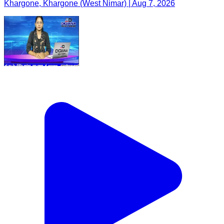
Khargone, Khargone (West Nimar) | Aug 7, 2026