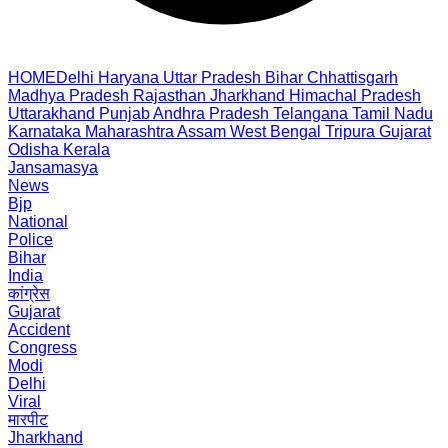
HOME
Delhi
Haryana
Uttar Pradesh
Bihar
Chhattisgarh
Madhya Pradesh
Rajasthan
Jharkhand
Himachal Pradesh
Uttarakhand
Punjab
Andhra Pradesh
Telangana
Tamil Nadu
Karnataka
Maharashtra
Assam
West Bengal
Tripura
Gujarat
Odisha
Kerala
Jansamasya
News
Bjp
National
Police
Bihar
India
कांग्रेस
Gujarat
Accident
Congress
Modi
Delhi
Viral
मारपीट
Jharkhand