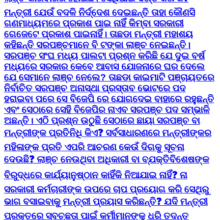
ମନ୍ତ୍ରୀ ଯେଉଁ ବଦଳି ନିର୍ଦ୍ଦେଶ ଦେଇଛନ୍ତି ତାହା କୌଣସି
ଗଣମାଧ୍ୟମରେ ପ୍ରକାଶ ପାଇ ନାହିଁ କିମ୍ବା ସରକାରୀ
ଗେଜେଟେ ପ୍ରକାଶ ପାଇନାହିଁ। ତାଛଡା ମନ୍ତ୍ରୀ ମହାଶୟ
କହିଛନ୍ତି ସରପଞ୍ଚମାନେ ବି ଟଙ୍କା ଲାଞ୍ଚ ନେଇଛନ୍ତି।
ସରପଞ୍ଚ ସଂଘ ମଧ୍ୟ ପାଲଟା ପ୍ରଶ୍ନ କରିଛି ଯେ ଦୁଇ ବର୍ଷ
ମଧ୍ୟରେ ସରକାର କେବେ ଆବାସ ଯୋଜନାରେ ଘର ଦେଲେ
ଯେ ସେମାନେ ଲାଞ୍ଚ ନେଲେ? ତାଛଡା କାଇମାଟି ପଞ୍ଚାୟତରେ
ନିର୍ବାଚିତ ସରପଞ୍ଚ ଅନାସ୍ଥା ପ୍ରସ୍ତାବ ଭୋଟରେ ପଦ
ହରାଇବା ପରେ ସେ ବିଜେପି ରେ ଯୋଗଦେଇ ବାହାରେ ରହୁଛନ୍ତି
ଏବଂ ସେଠାରେ ସେହି ବିଜେପିର ନାଏବ ସରପଞ୍ଚ ପଦ ସମ୍ଭାଳି
ଅଛନ୍ତି। ଏଠି ପ୍ରଶ୍ନ ଉଠୁଛି ସେଠାରେ ଛାୟା ସରପଞ୍ଚ ବା
ମନ୍ତ୍ରୀଙ୍କ ପ୍ରତିନିଧି କିଏ❓ ସର୍ବସାଧାରଣରେ ମନ୍ତ୍ରୀଙ୍କର
ମହିଳାଙ୍କ ପ୍ରତି ଏପରି ଆଚରଣ କେଉଁ ଦିଗକୁ ସୂଚନା
ଦେଉଛି❓ ଲାଞ୍ଚ ନେଉଥିବା ଅଧିକାରୀ ବା ବ୍ଯକ୍ତିବିଶେଷଙ୍କ
ବିରୁଦ୍ଧରେ କାର୍ଯ୍ୟାନୁଷ୍ଠାନ କାହିଁକି ନିଆଯାଇ ନାହିଁ❓ ନା
ସରକାରୀ କର୍ମଚାରୀଙ୍କ ଉପରେ ଚାପ ପ୍ରୟୋଗ କରି ସେଥିରୁ
ଭାଗ ବସାଇବାକୁ ମନ୍ତ୍ରୀ ପ୍ରୟାସ କରିଛନ୍ତି❓ ଯଦି ମନ୍ତ୍ରୀ
ପ୍ରକୃତରେ ସ୍ବଚ୍ଛତା ପାଇଁ କର୍ମୀମାନଙ୍କୁ ଧରି ତଦନ୍ତ