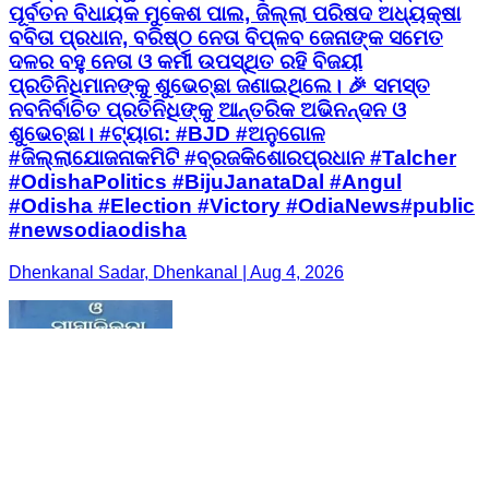
ପୂର୍ବତନ ବିଧାୟକ ମୁକେଶ ପାଲ, ଜିଲ୍ଲା ପରିଷଦ ଅଧ୍ୟକ୍ଷା
ବବିତା ପ୍ରଧାନ, ବରିଷ୍ଠ ନେତା ବିପ୍ଳବ ଜେନାଙ୍କ ସମେତ
ଦଳର ବହୁ ନେତା ଓ କର୍ମୀ ଉପସ୍ଥିତ ରହି ବିଜୟୀ
ପ୍ରତିନିଧିମାନଙ୍କୁ ଶୁଭେଚ୍ଛା ଜଣାଇଥିଲେ। 🎉 ସମସ୍ତ
ନବନିର୍ବାଚିତ ପ୍ରତିନିଧିଙ୍କୁ ଆନ୍ତରିକ ଅଭିନନ୍ଦନ ଓ
ଶୁଭେଚ୍ଛା। #ଟ୍ୟାଗ: #BJD #ଅନୁଗୋଳ
#ଜିଲ୍ଲାଯୋଜନାକମିଟି #ବ୍ରଜକିଶୋରପ୍ରଧାନ #Talcher
#OdishaPolitics #BijuJanataDal #Angul
#Odisha #Election #Victory #OdiaNews#public
#newsodiaodisha
Dhenkanal Sadar, Dhenkanal | Aug 4, 2026