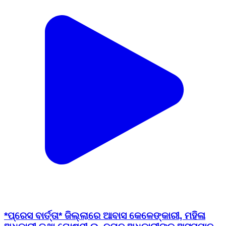
*ପ୍ରେସ ବାର୍ତ୍ତା* ଜିଲ୍ଲାରେ ଆବାସ କେଳେଙ୍କାରୀ, ମହିଳା