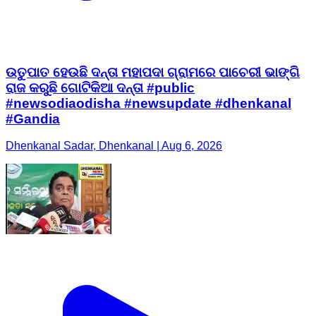
ଉତୁପାତ ହେଉଛି ଦନ୍ତା ମହାପଦା ଗ୍ରାମରେ ପାଚେରୀ ଭାଙ୍ଗି
ରାଜ କରୁଛି ଗୋଟିକିଆ ଦନ୍ତା #public
#newsodiaodisha #newsupdate #dhenkanal
#Gandia
Dhenkanal Sadar, Dhenkanal | Aug 6, 2026