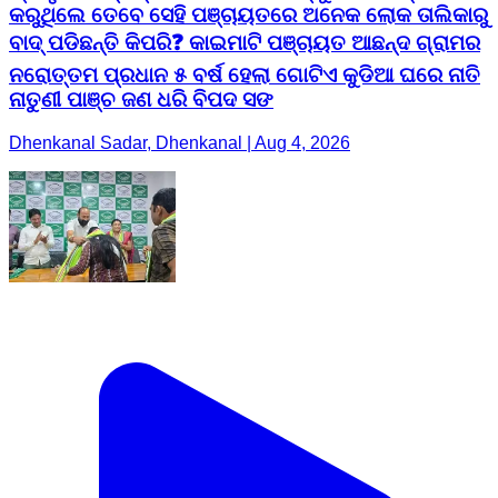
କରୁଥିଲେ ତେବେ ସେହି ପଞ୍ଚାୟତରେ ଅନେକ ଲୋକ ତାଲିକାରୁ
ବାଦ୍ ପଡିଛନ୍ତି କିପରି❓ କାଇମାଟି ପଞ୍ଚାୟତ ଆଛନ୍ଦ ଗ୍ରାମର
ନରୋତ୍ତମ ପ୍ରଧାନ ୫ ବର୍ଷ ହେଲା ଗୋଟିଏ କୁଡିଆ ଘରେ ନାତି
ନାତୁଣୀ ପାଞ୍ଚ ଜଣ ଧରି ବିପଦ ସଙ
Dhenkanal Sadar, Dhenkanal | Aug 4, 2026