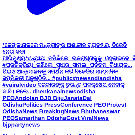
*ଢେଙ୍କାନାଳରେ ମନ୍ତ୍ରୀଙ୍କ ଅଶାଳୀନ ବ୍ୟବହାର, ବିଜେଡି
ନେତା କଡା
ଆଭିମୁଖ୍ୟ*#ନ୍ୟାୟ_ନମିଳିଲେ_ରାଜରାସ୍ତାକୁକୁ_ଓହ୍ଲାଇବେ_ବିଜ
#ପ୍ରତିକ୍ରିୟା_ରଖିଲେ_ସୁଧୀର_ସାମଲ_ପୂର୍ବତନ_ବିଧାୟକ...
ପିଇଓ ଆନ୍ଦୋଳନକୁ ସମର୍ଥନ କରି ବିଜେଡିର ସାମ୍ବାଦିକ
ସମ୍ମିଳନୀ ଅନୁଷ୍ଠିତ... #public#newsodiaodisha
#vairalvideo ସରକାରଙ୍କୁ ତୁରନ୍ତ ପଦକ୍ଷେପ ନେବାକୁ
ଦାବି। କଲେ.. dhenkanalnewsodisha
PEOAndolan BJD BijuJanataDal
OdishaPolitics PressConference PEOProtest
OdishaNews BreakingNews Bhubaneswar
PEOSamarthan OdishaGovt ViralNews
bjppartynews