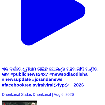
ଏକ ବର୍ଷରେ ଧୂମଧାମ ଚାଲିଛି ଯୋରନ୍ଦା ମହିମାଗlଦି ମନ୍ଦିର
କାମ #publicnews24x7 #newsodiaodisha
#newsupdate #jorandanews
#facebookreelsviralviralシfypシ゚2026
Dhenkanal Sadar, Dhenkanal | Aug 6, 2026