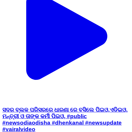
ସଦର ବ୍ଲକ ପରିସରରେ ଧାରଣା ରେ ବସିଲେ ପିଇଓ,ଏଡିଇଓ,
ମନ୍ତ୍ରୀ ଓ ତାଙ୍କ କର୍ମୀ ପିଇଓ, #public
#newsodiaodisha #dhenkanal #newsupdate
#vairalvideo