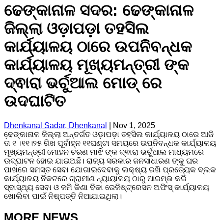
ଢେଙ୍କାନାଳ ସଦର: ଢେଙ୍କାନାଳ
ଜିଲ୍ଲା ଓଡ଼ାପଡ଼ା ତହସିଲ
କାର୍ଯ୍ୟାଳୟ ଠାରେ ଉପନିବନ୍ଧକ
କାର୍ଯ୍ୟାଳୟ ମୂଖ୍ୟମନ୍ତ୍ରୀ ଙ୍କ
ଦ୍ଵାରା ଭର୍ଚୁଆଲ ମୋଡ୍ ରେ
ଉଦଘାଟିତ
Dhenkanal Sadar, Dhenkanal
|
Nov 1, 2025
ଢେ଼ଙ୍କାନାଳ ଜିଲ୍ଲା ଅନ୍ତର୍ଗତ ଓଡ଼ାପଡ଼ା ତହସିଲ କାର୍ଯ୍ୟାଳୟ ଠାରେ ଆଜି
ତା ୧ ।୧୧।୨୫ ରିଖ ପୂର୍ବାହ୍ନ ୧୧ଘଣ୍ଟା ସମୟରେ ଉପନିବନ୍ଧକ କାର୍ଯ୍ୟାଳୟ
ମୂଖ୍ୟମନ୍ତ୍ରୀ ମୋହନ ଚରଣ ମାଝି ଙ୍କ ଦ୍ଵାରା ଭର୍ଚୁଆଲ ମାଧ୍ୟମରେ
ଉଦ୍ଘାଟନ ହୋଇ ଯାଇଅଛି। ରାଜ୍ୟ ସରକାର ଜନସାଧାରଣ ଙ୍କୁ ଘର
ପାଖରେ ସମସ୍ତ ସେବା ଯୋଗାଇଦେବାକୁ ଲକ୍ଷ୍ୟ ରଖି ପ୍ରତ୍ୟେକ ବ୍ଲକ
କାର୍ଯ୍ୟାଳୟ ନିକଟରେ ଗ୍ରାମୀଣ ନ୍ୟାୟାଳୟ ଠାରୁ ଆରମ୍ଭ କରି
ସ୍ବାସ୍ଥ୍ୟ ସେବା ଓ ଜମି କିଣା ବିକା ରେଜିଷ୍ଟ୍ରେସନ ଅଫିସ୍ କାର୍ଯ୍ୟାଳୟ
ଖୋଲିବା ପାଇଁ ନିଷ୍ପତ୍ତି ନିଆଯାଇଥିଲା।
MORE NEWS