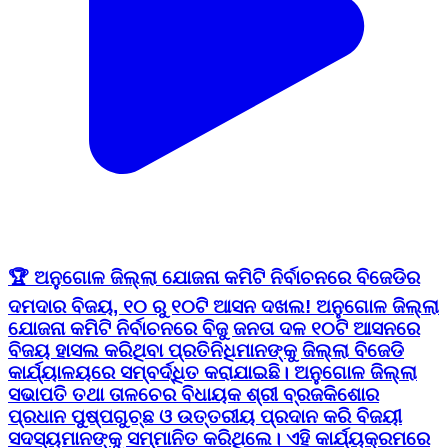
🏆 ଅନୁଗୋଳ ଜିଲ୍ଲା ଯୋଜନା କମିଟି ନିର୍ବାଚନରେ ବିଜେଡିର
ଦମଦାର ବିଜୟ, ୧୦ ରୁ ୧୦ଟି ଆସନ ଦଖଲ! ଅନୁଗୋଳ ଜିଲ୍ଲା
ଯୋଜନା କମିଟି ନିର୍ବାଚନରେ ବିଜୁ ଜନତା ଦଳ ୧୦ଟି ଆସନରେ
ବିଜୟ ହାସଲ କରିଥିବା ପ୍ରତିନିଧିମାନଙ୍କୁ ଜିଲ୍ଲା ବିଜେଡି
କାର୍ଯ୍ୟାଳୟରେ ସମ୍ବର୍ଦ୍ଧିତ କରାଯାଇଛି। ଅନୁଗୋଳ ଜିଲ୍ଲା
ସଭାପତି ତଥା ତାଳଚେର ବିଧାୟକ ଶ୍ରୀ ବ୍ରଜକିଶୋର
ପ୍ରଧାନ ପୁଷ୍ପଗୁଚ୍ଛ ଓ ଉତ୍ତରୀୟ ପ୍ରଦାନ କରି ବିଜୟୀ
ସଦସ୍ୟମାନଙ୍କୁ ସମ୍ମାନିତ କରିଥିଲେ। ଏହି କାର୍ଯ୍ୟକ୍ରମରେ