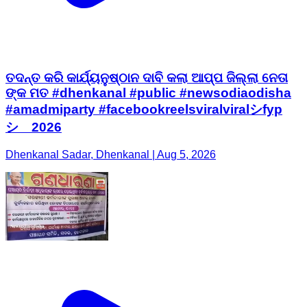
ତଦନ୍ତ କରି କାର୍ଯ୍ୟନୁଷ୍ଠାନ ଦାବି କଲା ଆପ୍ପ ଜିଲ୍ଲା ନେତା
ଙ୍କ ମତ #dhenkanal #public #newsodiaodisha
#amadmiparty #facebookreelsviralviralシfyp
シ゚2026
Dhenkanal Sadar, Dhenkanal | Aug 5, 2026