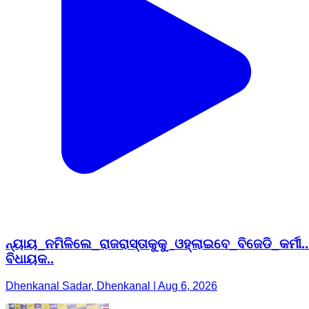
ନ୍ୟାୟ_ନମିଳିଲେ_ରାଜରାସ୍ତାକୁକୁ_ଓହ୍ଲାଇବେ_ବିଜେଡି_କର୍ମୀ
ବିଧାୟକ..
Dhenkanal Sadar, Dhenkanal | Aug 6, 2026