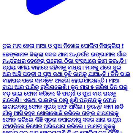
ଦୁଇ ମାସ ହେଲା ମାଆ ଓ ପୁଅ ନିଖୋଜ ପୋଲିସ ନିଷ୍କ୍ରିୟ ❗
ଢେଙ୍କାନାଳ ଜିଲ୍ଲା ସଦର ଥାନା ଅନ୍ତର୍ଗତ ଭଙ୍ଗାମାଳ ଗାଁର
ମନ୍ଦରଧର ବେହେରା ଘରୋଇ ଠିକା ସଂସ୍ଥାରେ କାମ କରନ୍ତି।
ପ୍ରାୟ ସମୟ ବାହାରେ ରହିବାକୁ ବାଧ୍ୟ। ମାସକୁ ଥରେ ଦୁଇ
ଥର ଆସି ପତ୍ନୀ ଓ ପୁଅ କଥା ବୁଝି କାମକୁ ଯାଆନ୍ତି। ତିନି ଭାଇ
ବାହାଘର ପରେ ସମସ୍ତେ ଅଲଗା ହୋଇଯାଇଛନ୍ତି। ମାଆ
ବାପା ଆର ପାରିକୁ ଚାଲିଗଲେଣି। ଜୁନ ମାସ ୫ ତାରିଖ ଦିନ ଘରୁ
ବଡ଼ ଭାଇ ଫୋନ କରିଲେ କି ପତ୍ନୀ ଓ ପୁଅ ବାପ ଘରକୁ
ଗଲେଣି। ଏକଥା ଭାଇଙ୍କ ଠାରୁ ଶୁଣି ପତ୍ନୀଙ୍କୁ ଫୋନ
ଲଗାଇବାରୁ ଫୋନ ସୁଇଚ୍ ଅଫ ଆସିଲା। ତୁରନ୍ତ କାମ ଛାଡି
ଗାଁକୁ ଆସି ବହୁତ ଖୋଜାଖୋଜି କରିଲେ ତାଙ୍କ ବାପଘରକୁ
ଫୋନ କରିଲେ କିଛି ସୂଚନା ନପାଇବାରୁ ସଦର ଥାନା ଭାପୁର
ଫାଣ୍ଡିରେ ନିଖୋଜ ଅଭିଯୋଗ କରିଲେ। ମାମଲା ରୁଜ୍ଜୁ
ହେବାର ଦୁଇ ମାସ ହୋଇଗଲାଣି କିନ୍ତୁ ପୋଲିସ ଚୁପ୍ ବିସିଛି।