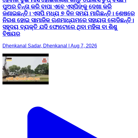
ପୁଅର ଚିନ୍ତା କରି ବାପା ଏବେ ଏସ୍ପିଙ୍କୁ ଦେଖା କରି
ଜଣାଇଛନ୍ତି। ଏସପି ମଧ୍ୟ ୭ ଦିନ ସମୟ ମାଗିଛନ୍ତି। ଶେଷରେ
ନିରାଶ ହୋଇ ସାମାଜିକ ଗଣମାଧ୍ୟମରେ ସହାୟତା ଲୋଡିଛନ୍ତି।
ସହୃଦୟ ବ୍ୟକ୍ତି ଯଦି ଫୋଟୋରେ ଥିବା ମହିଳା ବା ଶିଶୁ
ବିଷୟର
Dhenkanal Sadar, Dhenkanal | Aug 7, 2026