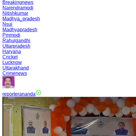
Breakingnews
Narendramodi
Nitishkumar
Madhya_pradesh
Nsui
Madhyapradesh
Pmmodi
Rahulgandhi
Uttarpradesh
Haryana
Cricket
Lucknow
Uttarakhand
Crimenews
reporterananda