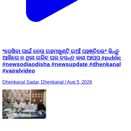
*ଦେଖିବା ପାଇଁ ନେତା ଗହମଖୁଣ୍ଟି ଗଆଁ ପହଞ୍ଚିଲେ* କିନ୍ତୁ
ଆଖିରେ ନ ଥିଲା ଗରିବ ଘର ତଦନ୍ତ କଲା ଆପ୍ପ #public
#newsodiaodisha #newsupdate #dhenkanal
#vairalvideo
Dhenkanal Sadar, Dhenkanal | Aug 5, 2026