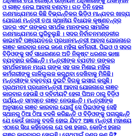
ଅଧିକାରୀ ତଥା ଗୋଷ୍ଠୀ ଉନ୍ନୟନ ଅଧିକାରୀଙ୍କୁ ଅସମ୍ମାନ
ଓ ଲାଞ୍ଚ ନେଇ ଆବାସ ବଣ୍ଟନ। ଗତ ତିନି ହେଲା
ଗଣମାଧ୍ୟମରେ କିଛି ବିଭ୍ରାନ୍ତିକର ଭିଡ଼ିଓ ମାନ୍ୟବର ଖାଦ୍ୟ
ଯୋଗାଣ ମନ୍ତ୍ରୀ ତଥା ସ୍ଥାନୀୟ ବିଧାୟକ କୃଷ୍ଣଚନ୍ଦ୍ର
ପାତ୍ର ଏବଂ ତାଙ୍କର ସମର୍ଥକ ମାନଙ୍କର ସାମାଜିକ
ଗଣମାଧ୍ୟମରେ ଘୁରିବୁଲୁଛି । ସଦର ନିର୍ବାଚନମଣ୍ଡଳୀର
କାଇମାଟି ପଞ୍ଚାୟତରେ ପ୍ରଧାନମନ୍ତ୍ରୀ ଆବାସ ଯୋଜନାରେ
ଲାଞ୍ଚ କାରବାର ନେଇ ଜଣେ ମହିଳା କର୍ମଚାରୀ, ପିଇଓ ଓ ସଦର
ବିଡ଼ିଓଙ୍କୁ ସର୍ବ ସାଧାରଣରେ ଅତି ନିକୃଷ୍ଟ ଧରଣର ଭାଷା
ବ୍ୟବହାର କରିଛନ୍ତି। ମନ୍ତ୍ରୀଙ୍କ ବ୍ୟତୀତ ତାଙ୍କର
ସମର୍ଥକମାନେ ମଧ୍ୟ ତାଙ୍କ ସହ ତାଳ ମିଶାଇ ମହିଳା
କର୍ମଚାରୀଙ୍କୁ ଗାଳିଗୁଲଜ କରୁଥିବା ଦେଖିବାକୁ ମିଳିଛି।
ମନ୍ତ୍ରୀଙ୍କ ବକ୍ତବ୍ୟ ଦୁଇଟି ଦିଗକୁ ଇସାରା କରୁଛି।
ପ୍ରଥମତଃ ପ୍ରଧାନମନ୍ତ୍ରୀ ଆବାସ ଯୋଜନାରେ ଲାଞ୍ଚ
କାରବାର ହେଉଛି ଓ ଦ୍ବିତୀୟଟି ହେଲା ପିଅନ ଠାରୁ ବିଡ଼ିଓ
ପର୍ଯ୍ୟନ୍ତ ସମସ୍ତେ ଲାଞ୍ଚ ନେଉଛନ୍ତି। ମନ୍ତ୍ରୀଙ୍କ
ଅନୁସାରେ ଲାଞ୍ଚ କାରବାର ଯୋଗୁଁ ସେ ପିଇଓଙ୍କୁ ସେହି
ସ୍ଥାନରୁ ଠିଆ ଠିଆ ବଦଳି କରିଛନ୍ତି ଓ ବିଡ଼ିଓଙ୍କୁ ପଚାରୁଛନ୍ତି
ଯେ କେଉଁ ଜାଗାକୁ ବଦଳି ହୋଇ ଯିବ? ଆଜ୍ଞା ମନ୍ତ୍ରୀ ମହାଶୟ
ଏଠାରେ ସିଧା କହିଦେଲେ ଯେ ଦଶ ହଜାର, କୋଡିଏ ହଜାର
ଲାଞ୍ଚ କାରବାରର ହୋଇଛି। ସେଥିପାଇଁ ଦଣ୍ଡ କଣ କି❓