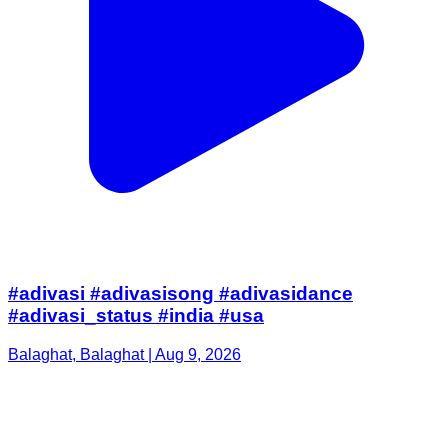
#adivasi #adivasisong #adivasidance
#adivasi_status #india #usa
Balaghat, Balaghat | Aug 9, 2026