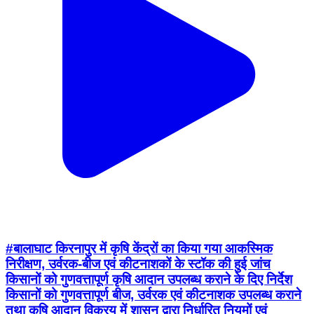
#बालाघाट किरनापुर में कृषि केंद्रों का किया गया आकस्मिक
निरीक्षण, उर्वरक-बीज एवं कीटनाशकों के स्टॉक की हुई जांच
किसानों को गुणवत्तापूर्ण कृषि आदान उपलब्ध कराने के दिए निर्देश
किसानों को गुणवत्तापूर्ण बीज, उर्वरक एवं कीटनाशक उपलब्ध कराने
तथा कृषि आदान विक्रय में शासन द्वारा निर्धारित नियमों एवं
प्रावधानों का पालन सुनिश्चित करने के उद्देश्य से कृषि विभाग द्वारा
किरनापुर क्षेत्र के कृषि केंद्रों का आकस्मिक निरीक्षण किया गया।
उपसंचालक कृषि श्री फूलसिंह मालवीय एवं अनुविभागीय कृषि
अधिकारी लांजी श्री राजेश कुमार खोबरागड़े के निर्देशन में निरीक्षक
(बीज/उर्वरक/कीटनाशक) श्री कुलदीप गनवीर, प्रभारी वरिष्ठ कृषि