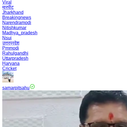
Viral
मारपीट
Jharkhand
Breakingnews
Narendramodi
Nitishkumar
Madhya_pradesh
Nsui
उत्तरप्रदेश
Pmmodi
Rahulgandhi
Uttarpradesh
Haryana
Cricket
samarpitsahu