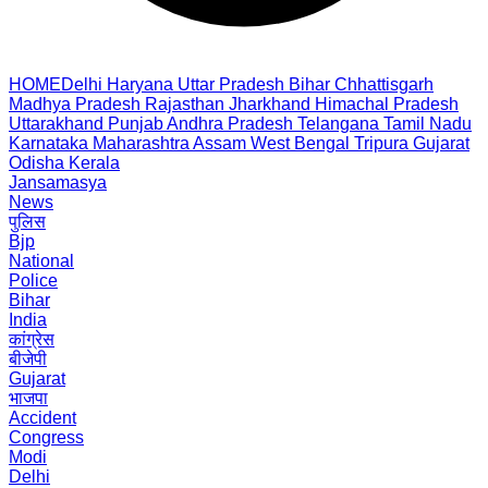
HOME
Delhi
Haryana
Uttar Pradesh
Bihar
Chhattisgarh
Madhya Pradesh
Rajasthan
Jharkhand
Himachal Pradesh
Uttarakhand
Punjab
Andhra Pradesh
Telangana
Tamil Nadu
Karnataka
Maharashtra
Assam
West Bengal
Tripura
Gujarat
Odisha
Kerala
Jansamasya
News
पुलिस
Bjp
National
Police
Bihar
India
कांग्रेस
बीजेपी
Gujarat
भाजपा
Accident
Congress
Modi
Delhi