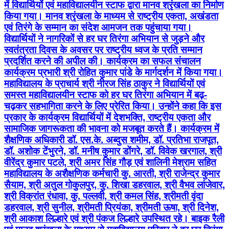
में विद्यार्थियों एवं महाविद्यालयीन स्टाफ द्वारा मानव श्रृंखला का निर्माण
किया गया। मानव श्रृंखला के माध्यम से राष्ट्रीय एकता, अखंडता
एवं तिरंगे के सम्मान का संदेश आमजन तक पहुंचाया गया।
विद्यार्थियों ने नागरिकों से हर घर तिरंगा अभियान से जुड़ने और
स्वतंत्रता दिवस के अवसर पर राष्ट्रीय ध्वज के प्रति सम्मान
प्रदर्शित करने की अपील की। कार्यक्रम का सफल संचालन
कार्यक्रम प्रभारी श्री रोहित कुमार पांडे के मार्गदर्शन में किया गया।
महाविद्यालय के प्राचार्य श्री नीरज सिंह ठाकुर ने विद्यार्थियों एवं
समस्त महाविद्यालयीन स्टाफ को हर घर तिरंगा अभियान में बढ़-
चढ़कर सहभागिता करने के लिए प्रेरित किया। उन्होंने कहा कि इस
प्रकार के कार्यक्रम विद्यार्थियों में देशभक्ति, राष्ट्रीय एकता और
सामाजिक जागरूकता की भावना को मजबूत करते हैं। कार्यक्रम में
शैक्षणिक अधिकारी डॉ. एस.के. अब्दुस शमीम, डॉ. प्रतिभा राजपूत,
डॉ. अशोक टेंभुरने, डॉ. मनीष कुमार डोंगरे, डॉ. विवेक खरगाल, श्री
वीरेंद्र कुमार पटले, श्री अमर सिंह गौड़ एवं शालिनी मेश्राम सहित
महाविद्यालय के अशैक्षणिक कर्मचारी कु. आरती, श्री राजेन्द्र कुमार
सैयाम, श्री अतुल गोकुलपुर, कु. शिखा डहरवाल, श्री वैभव लांजेवार,
श्री विक्रांत रंधावा, कु. पल्लवी, श्री कमल सिंह, श्रीमती वृंदा
डहरवाल, श्री सुनील, श्रीमती प्रियंका, श्रीमती ऊषा, श्री दिनेश,
श्री आकाश लिल्हारे एवं श्री पंकज लिल्हारे उपस्थित रहे। बाइक रैली