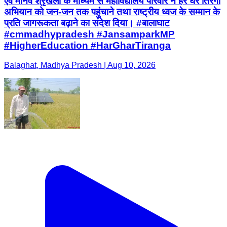
एवं मानव श्रृंखला के माध्यम से महाविद्यालय परिवार ने हर घर तिरंगा
अभियान को जन-जन तक पहुंचाने तथा राष्ट्रीय ध्वज के सम्मान के
प्रति जागरूकता बढ़ाने का संदेश दिया। #बालाघाट
#cmmadhypradesh #JansamparkMP
#HigherEducation #HarGharTiranga
Balaghat, Madhya Pradesh | Aug 10, 2026