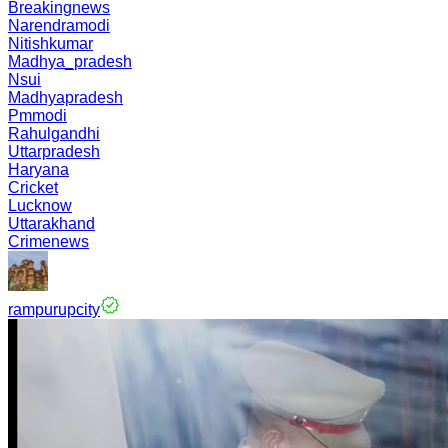
Breakingnews
Narendramodi
Nitishkumar
Madhya_pradesh
Nsui
Madhyapradesh
Pmmodi
Rahulgandhi
Uttarpradesh
Haryana
Cricket
Lucknow
Uttarakhand
Crimenews
rampurupcity