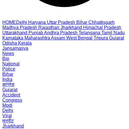
HOME
Delhi
Haryana
Uttar Pradesh
Bihar
Chhattisgarh
Madhya Pradesh
Rajasthan
Jharkhand
Himachal Pradesh
Uttarakhand
Punjab
Andhra Pradesh
Telangana
Tamil Nadu
Karnataka
Maharashtra
Assam
West Bengal
Tripura
Gujarat
Odisha
Kerala
Jansamasya
News
Bjp
National
Police
Bihar
India
कांग्रेस
Gujarat
Accident
Congress
Modi
Delhi
Viral
मारपीट
Jharkhand