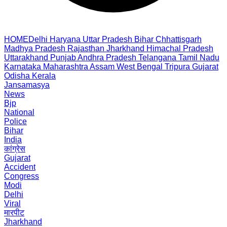
HOME
Delhi
Haryana
Uttar Pradesh
Bihar
Chhattisgarh
Madhya Pradesh
Rajasthan
Jharkhand
Himachal Pradesh
Uttarakhand
Punjab
Andhra Pradesh
Telangana
Tamil Nadu
Karnataka
Maharashtra
Assam
West Bengal
Tripura
Gujarat
Odisha
Kerala
Jansamasya
News
Bjp
National
Police
Bihar
India
कांग्रेस
Gujarat
Accident
Congress
Modi
Delhi
Viral
मारपीट
Jharkhand