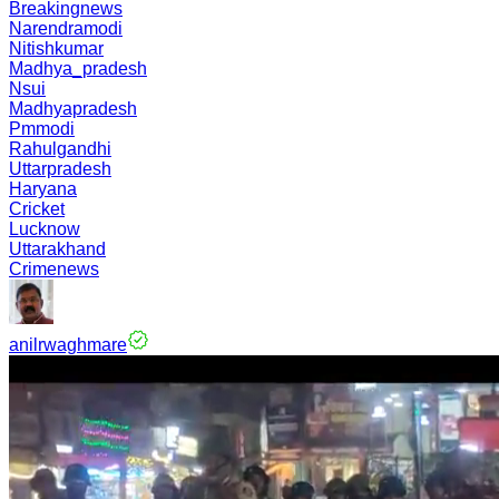
Breakingnews
Narendramodi
Nitishkumar
Madhya_pradesh
Nsui
Madhyapradesh
Pmmodi
Rahulgandhi
Uttarpradesh
Haryana
Cricket
Lucknow
Uttarakhand
Crimenews
anilrwaghmare