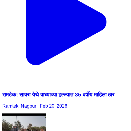
रामटेक: सावरा येथे वाघ्याच्या हल्ल्यात 35 वर्षीय माहिला ठार
Ramtek, Nagpur | Feb 20, 2026