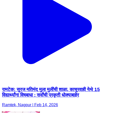
रामटेक: सुरज मतिमंद मुला मुलींची शाळा, काचुरवाही येथे 15
विद्यार्थ्यांना विषबाधा ; सर्वांची प्रकृती धोक्याबाहेर
Ramtek, Nagpur | Feb 14, 2026