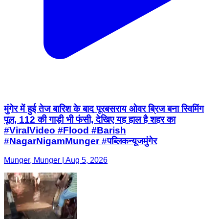
मुंगेर में हुई तेज बारिश के बाद पूरबसराय ओवर ब्रिज बना स्विमिंग
पूल, 112 की गाड़ी भी फंसी, देखिए यह हाल है शहर का
#ViralVideo #Flood #Barish
#NagarNigamMunger #पब्लिकन्यूजमुंगेर
Munger, Munger | Aug 5, 2026