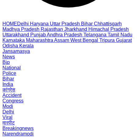
HOME
Delhi
Haryana
Uttar Pradesh
Bihar
Chhattisgarh
Madhya Pradesh
Rajasthan
Jharkhand
Himachal Pradesh
Uttarakhand
Punjab
Andhra Pradesh
Telangana
Tamil Nadu
Karnataka
Maharashtra
Assam
West Bengal
Tripura
Gujarat
Odisha
Kerala
Jansamasya
News
Bjp
National
Police
Bihar
India
कांग्रेस
Accident
Congress
Modi
Delhi
Viral
मारपीट
Breakingnews
Narendramodi