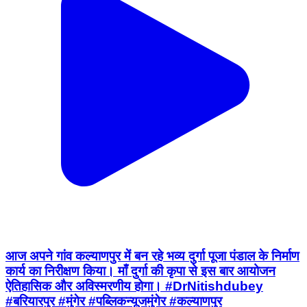
आज अपने गांव कल्याणपुर में बन रहे भव्य दुर्गा पूजा पंडाल के निर्माण
कार्य का निरीक्षण किया। माँ दुर्गा की कृपा से इस बार आयोजन
ऐतिहासिक और अविस्मरणीय होगा। #DrNitishdubey
#बरियारपुर #मुंगेर #पब्लिकन्यूजमुंगेर #कल्याणपुर