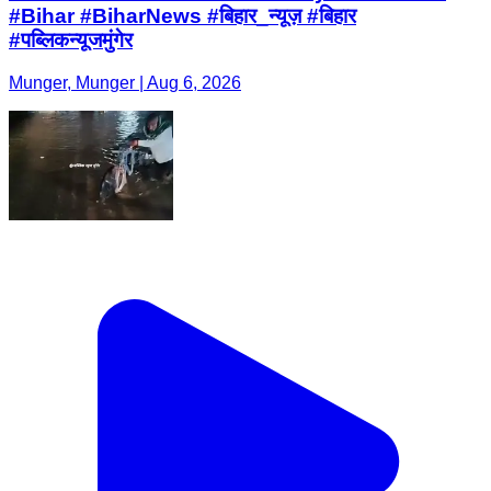
#Bihar #BiharNews #बिहार_न्यूज़ #बिहार
#पब्लिकन्यूजमुंगेर
Munger, Munger | Aug 6, 2026