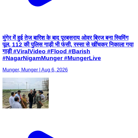
मुंगेर में हुई तेज बारिश के बाद पूरबसराय ओवर ब्रिज बना स्विमिंग
पूल, 112 की पुलिस गाड़ी भी फंसी, रस्सा से खींचकर निकाला गया
गाड़ी #ViralVideo #Flood #Barish
#NagarNigamMunger #MungerLive
Munger, Munger | Aug 6, 2026