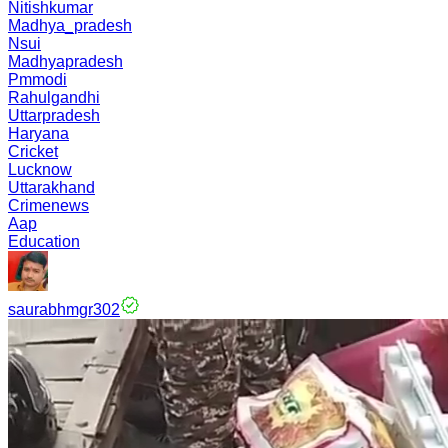
Nitishkumar
Madhya_pradesh
Nsui
Madhyapradesh
Pmmodi
Rahulgandhi
Uttarpradesh
Haryana
Cricket
Lucknow
Uttarakhand
Crimenews
Aap
Education
saurabhmgr302