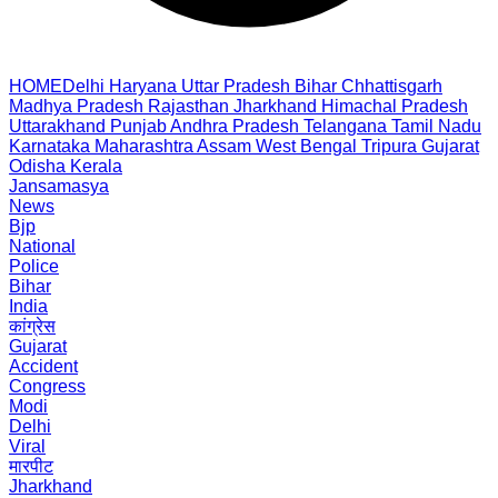
HOME
Delhi
Haryana
Uttar Pradesh
Bihar
Chhattisgarh
Madhya Pradesh
Rajasthan
Jharkhand
Himachal Pradesh
Uttarakhand
Punjab
Andhra Pradesh
Telangana
Tamil Nadu
Karnataka
Maharashtra
Assam
West Bengal
Tripura
Gujarat
Odisha
Kerala
Jansamasya
News
Bjp
National
Police
Bihar
India
कांग्रेस
Gujarat
Accident
Congress
Modi
Delhi
Viral
मारपीट
Jharkhand