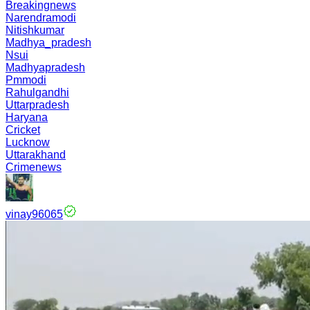
Breakingnews
Narendramodi
Nitishkumar
Madhya_pradesh
Nsui
Madhyapradesh
Pmmodi
Rahulgandhi
Uttarpradesh
Haryana
Cricket
Lucknow
Uttarakhand
Crimenews
vinay96065