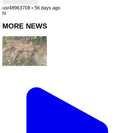
usr48963708
•
56 days ago
hi
MORE NEWS