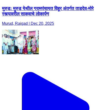
मुरुड: मुरुड येथील ग्रामपंचायत विहूर अंतर्गत ताडदेव-मोरे
रस्त्यावरील साकवाचे लोकार्पण
Murud, Raigad | Dec 20, 2025