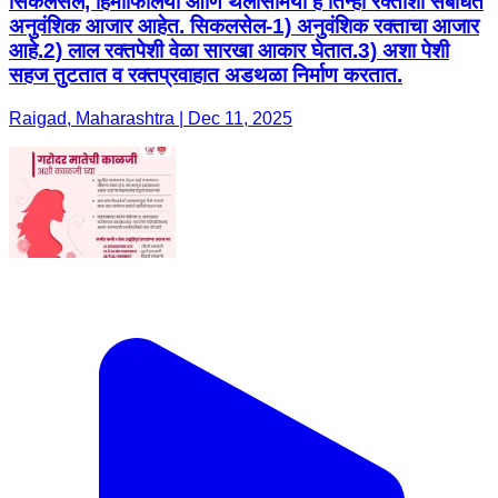
सिकलसेल, हिमोफिलिया आणि थॅलसिमिया हे तिन्ही रक्ताशी संबंधित
अनुवंशिक आजार आहेत. सिकलसेल-1) अनुवंशिक रक्ताचा आजार
आहे.2) लाल रक्तपेशी वेळा सारखा आकार घेतात.3) अशा पेशी
सहज तुटतात व रक्तप्रवाहात अडथळा निर्माण करतात.
Raigad, Maharashtra | Dec 11, 2025