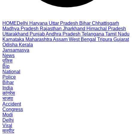
HOME
Delhi
Haryana
Uttar Pradesh
Bihar
Chhattisgarh
Madhya Pradesh
Rajasthan
Jharkhand
Himachal Pradesh
Uttarakhand
Punjab
Andhra Pradesh
Telangana
Tamil Nadu
Karnataka
Maharashtra
Assam
West Bengal
Tripura
Gujarat
Odisha
Kerala
Jansamasya
News
पुलिस
Bjp
National
Police
Bihar
India
कांग्रेस
भाजपा
Accident
Congress
Modi
Delhi
Viral
मारपीट