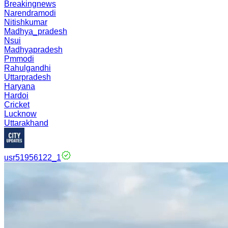
Breakingnews
Narendramodi
Nitishkumar
Madhya_pradesh
Nsui
Madhyapradesh
Pmmodi
Rahulgandhi
Uttarpradesh
Haryana
Hardoi
Cricket
Lucknow
Uttarakhand
usr51956122_1