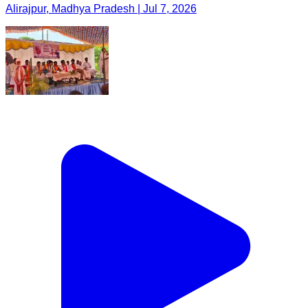
Alirajpur, Madhya Pradesh | Jul 7, 2026