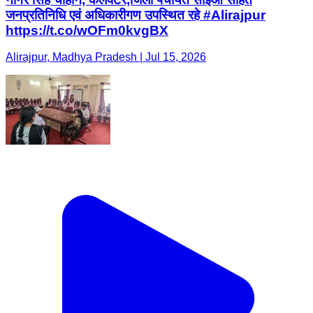
जनप्रतिनिधि एवं अधिकारीगण उपस्थित रहे #Alirajpur
https://t.co/wOFm0kvgBX
Alirajpur, Madhya Pradesh | Jul 15, 2026