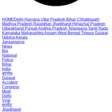
HOME
Delhi
Haryana
Uttar Pradesh
Bihar
Chhattisgarh
Madhya Pradesh
Rajasthan
Jharkhand
Himachal Pradesh
Uttarakhand
Punjab
Andhra Pradesh
Telangana
Tamil Nadu
Karnataka
Maharashtra
Assam
West Bengal
Tripura
Gujarat
Odisha
Kerala
Jansamasya
News
Bjp
National
Police
Bihar
India
कांग्रेस
Gujarat
Accident
Congress
Modi
Delhi
Viral
मारपीट
Jharkhand