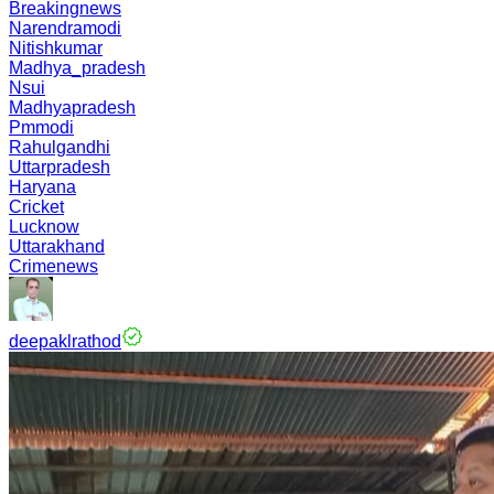
Breakingnews
Narendramodi
Nitishkumar
Madhya_pradesh
Nsui
Madhyapradesh
Pmmodi
Rahulgandhi
Uttarpradesh
Haryana
Cricket
Lucknow
Uttarakhand
Crimenews
deepaklrathod