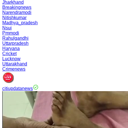
Jharkhand
Breakingnews
Narendramodi
Nitishkumar
Madhya_pradesh
Nsui
Pmmodi
Rahulgandhi
Uttarpradesh
Haryana
Cricket
Lucknow
Uttarakhand
Crimenews
citiupdatanews