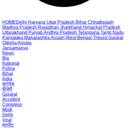
HOME
Delhi
Haryana
Uttar Pradesh
Bihar
Chhattisgarh
Madhya Pradesh
Rajasthan
Jharkhand
Himachal Pradesh
Uttarakhand
Punjab
Andhra Pradesh
Telangana
Tamil Nadu
Karnataka
Maharashtra
Assam
West Bengal
Tripura
Gujarat
Odisha
Kerala
Jansamasya
News
Bjp
National
Police
Bihar
India
कांग्रेस
बीजेपी
Gujarat
Accident
Congress
Modi
Delhi
Viral
मारपीट