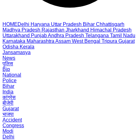
HOME
Delhi
Haryana
Uttar Pradesh
Bihar
Chhattisgarh
Madhya Pradesh
Rajasthan
Jharkhand
Himachal Pradesh
Uttarakhand
Punjab
Andhra Pradesh
Telangana
Tamil Nadu
Karnataka
Maharashtra
Assam
West Bengal
Tripura
Gujarat
Odisha
Kerala
Jansamasya
News
पुलिस
Bjp
National
Police
Bihar
India
कांग्रेस
बीजेपी
Gujarat
भाजपा
Accident
Congress
Modi
Delhi