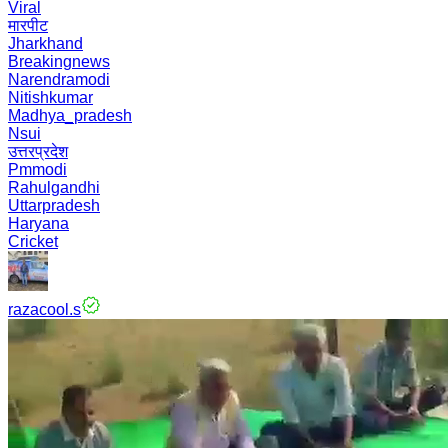
Viral
मारपीट
Jharkhand
Breakingnews
Narendramodi
Nitishkumar
Madhya_pradesh
Nsui
उत्तरप्रदेश
Pmmodi
Rahulgandhi
Uttarpradesh
Haryana
Cricket
razacool.s