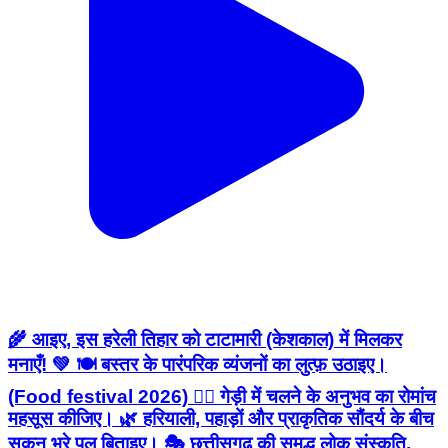
🌾 आइए, इस हरेली तिहार को टाटामारी (केशकाल) में मिलकर
मनाएँ! 💚 🍽️ बस्तर के पारंपरिक व्यंजनों का लुत्फ़ उठाइए।
(Food festival 2026) 🚶‍♂️ गेड़ी में चलने के अनुभव का रोमांच
महसूस कीजिए। 🌿 हरियाली, पहाड़ों और प्राकृतिक सौंदर्य के बीच
सुकून भरे पल बिताइए। 🎭 छत्तीसगढ़ की समृद्ध लोक संस्कृति,