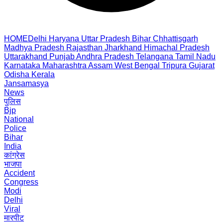
HOME
Delhi
Haryana
Uttar Pradesh
Bihar
Chhattisgarh
Madhya Pradesh
Rajasthan
Jharkhand
Himachal Pradesh
Uttarakhand
Punjab
Andhra Pradesh
Telangana
Tamil Nadu
Karnataka
Maharashtra
Assam
West Bengal
Tripura
Gujarat
Odisha
Kerala
Jansamasya
News
पुलिस
Bjp
National
Police
Bihar
India
कांग्रेस
भाजपा
Accident
Congress
Modi
Delhi
Viral
मारपीट