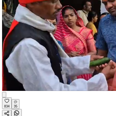
834
35