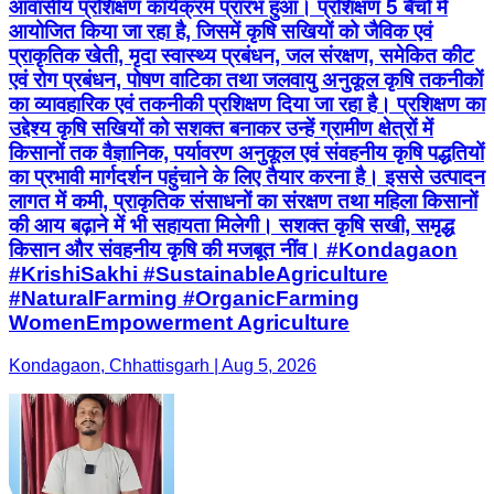
आवासीय प्रशिक्षण कार्यक्रम प्रारंभ हुआ। प्रशिक्षण 5 बैचों में
आयोजित किया जा रहा है, जिसमें कृषि सखियों को जैविक एवं
प्राकृतिक खेती, मृदा स्वास्थ्य प्रबंधन, जल संरक्षण, समेकित कीट
एवं रोग प्रबंधन, पोषण वाटिका तथा जलवायु अनुकूल कृषि तकनीकों
का व्यावहारिक एवं तकनीकी प्रशिक्षण दिया जा रहा है। प्रशिक्षण का
उद्देश्य कृषि सखियों को सशक्त बनाकर उन्हें ग्रामीण क्षेत्रों में
किसानों तक वैज्ञानिक, पर्यावरण अनुकूल एवं संवहनीय कृषि पद्धतियों
का प्रभावी मार्गदर्शन पहुंचाने के लिए तैयार करना है। इससे उत्पादन
लागत में कमी, प्राकृतिक संसाधनों का संरक्षण तथा महिला किसानों
की आय बढ़ाने में भी सहायता मिलेगी। सशक्त कृषि सखी, समृद्ध
किसान और संवहनीय कृषि की मजबूत नींव। #Kondagaon
#KrishiSakhi #SustainableAgriculture
#NaturalFarming #OrganicFarming
WomenEmpowerment Agriculture
Kondagaon, Chhattisgarh | Aug 5, 2026