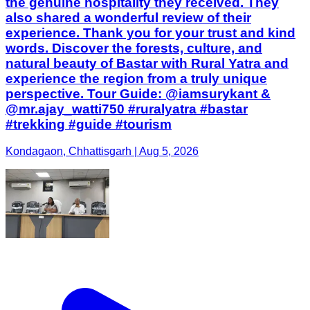
the genuine hospitality they received. They
also shared a wonderful review of their
experience. Thank you for your trust and kind
words. Discover the forests, culture, and
natural beauty of Bastar with Rural Yatra and
experience the region from a truly unique
perspective. Tour Guide: @iamsurykant &
@mr.ajay_watti750 #ruralyatra #bastar
#trekking #guide #tourism
Kondagaon, Chhattisgarh | Aug 5, 2026