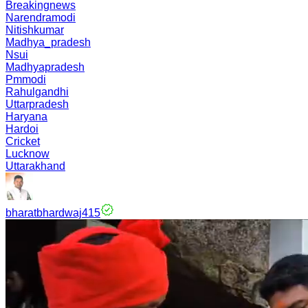
Breakingnews
Narendramodi
Nitishkumar
Madhya_pradesh
Nsui
Madhyapradesh
Pmmodi
Rahulgandhi
Uttarpradesh
Haryana
Hardoi
Cricket
Lucknow
Uttarakhand
bharatbhardwaj415