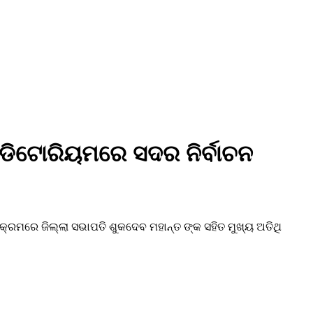
ଡିଟୋରିୟମରେ ସଦର ନିର୍ବାଚନ
୍ରମରେ ଜିଲ୍ଲା ସଭାପତି ଶୁକଦେବ ମହାନ୍ତ ଙ୍କ ସହିତ ମୁଖ୍ୟ ଅତିଥି