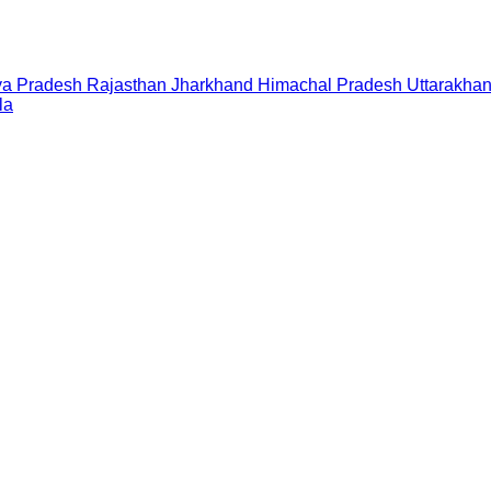
a Pradesh
Rajasthan
Jharkhand
Himachal Pradesh
Uttarakha
la