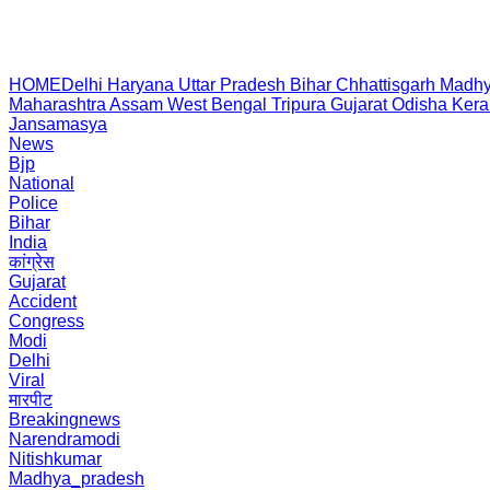
HOME
Delhi
Haryana
Uttar Pradesh
Bihar
Chhattisgarh
Madhy
Maharashtra
Assam
West Bengal
Tripura
Gujarat
Odisha
Kera
Jansamasya
News
Bjp
National
Police
Bihar
India
कांग्रेस
Gujarat
Accident
Congress
Modi
Delhi
Viral
मारपीट
Breakingnews
Narendramodi
Nitishkumar
Madhya_pradesh