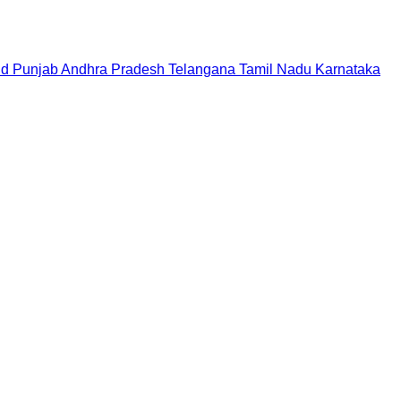
nd
Punjab
Andhra Pradesh
Telangana
Tamil Nadu
Karnataka