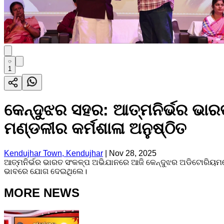
1
କେନ୍ଦୁଝର ସହର: ଆତ୍ମନିର୍ଭର ଭା
ମଣ୍ଡଳୀର କର୍ମଶାଳା ଅନୁଷ୍ଠିତ
Kendujhar Town, Kendujhar
|
Nov 28, 2025
ଆତ୍ମନିର୍ଭର ଭାରତ ସଂକଳ୍ପ ଅଭିଯାନରେ ଆଜି କେନ୍ଦୁଝର ଅଡିଟୋରିୟମରେ ସ
ଭାବରେ ଯୋଗ ଦେଇଥିଲେ।
MORE NEWS