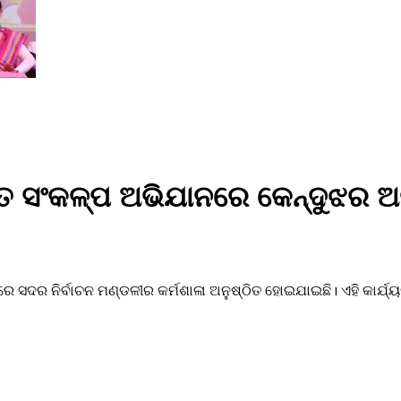
ରତ ସଂକଳ୍ପ ଅଭିଯାନରେ କେନ୍ଦୁଝର ଅ
ଦର ନିର୍ବାଚନ ମଣ୍ଡଳୀର କର୍ମଶାଳା ଅନୁଷ୍ଠିତ ହୋଇଯାଇଛି। ଏହି କାର୍ଯ୍ୟକ