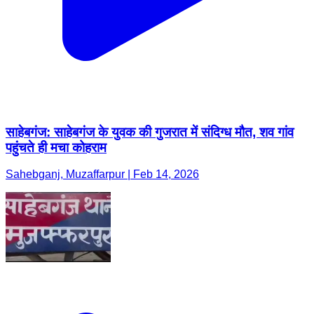
साहेबगंज: साहेबगंज के युवक की गुजरात में संदिग्ध मौत, शव गांव
पहुंचते ही मचा कोहराम
Sahebganj, Muzaffarpur | Feb 14, 2026