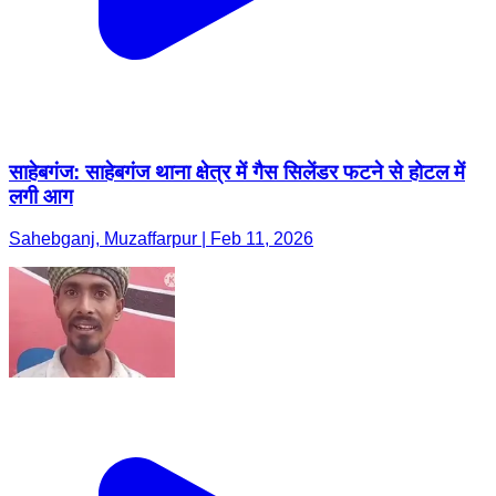
साहेबगंज: साहेबगंज थाना क्षेत्र में गैस सिलेंडर फटने से होटल में
लगी आग
Sahebganj, Muzaffarpur | Feb 11, 2026