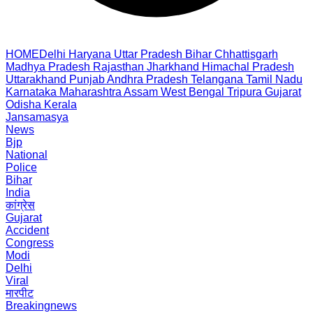
HOME
Delhi
Haryana
Uttar Pradesh
Bihar
Chhattisgarh
Madhya Pradesh
Rajasthan
Jharkhand
Himachal Pradesh
Uttarakhand
Punjab
Andhra Pradesh
Telangana
Tamil Nadu
Karnataka
Maharashtra
Assam
West Bengal
Tripura
Gujarat
Odisha
Kerala
Jansamasya
News
Bjp
National
Police
Bihar
India
कांग्रेस
Gujarat
Accident
Congress
Modi
Delhi
Viral
मारपीट
Breakingnews