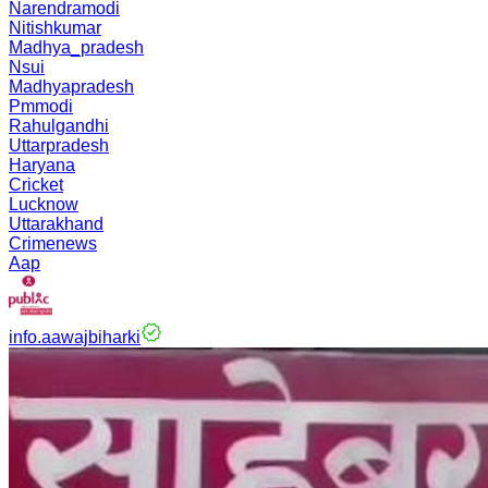
Narendramodi
Nitishkumar
Madhya_pradesh
Nsui
Madhyapradesh
Pmmodi
Rahulgandhi
Uttarpradesh
Haryana
Cricket
Lucknow
Uttarakhand
Crimenews
Aap
info.aawajbiharki