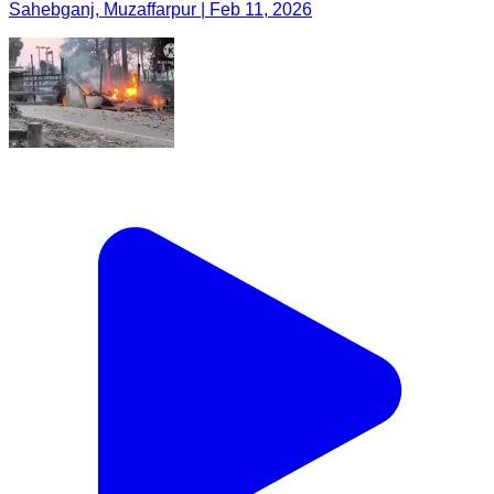
Sahebganj, Muzaffarpur | Feb 11, 2026