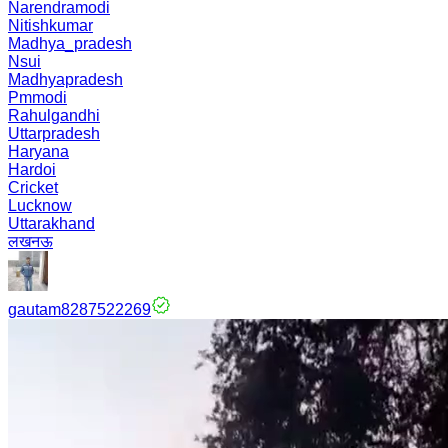
Narendramodi
Nitishkumar
Madhya_pradesh
Nsui
Madhyapradesh
Pmmodi
Rahulgandhi
Uttarpradesh
Haryana
Hardoi
Cricket
Lucknow
Uttarakhand
लखनऊ
gautam8287522269