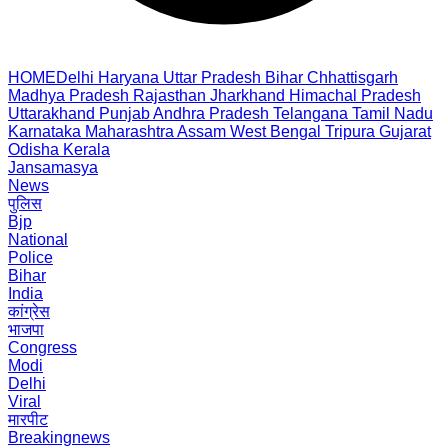
HOME
Delhi
Haryana
Uttar Pradesh
Bihar
Chhattisgarh
Madhya Pradesh
Rajasthan
Jharkhand
Himachal Pradesh
Uttarakhand
Punjab
Andhra Pradesh
Telangana
Tamil Nadu
Karnataka
Maharashtra
Assam
West Bengal
Tripura
Gujarat
Odisha
Kerala
Jansamasya
News
पुलिस
Bjp
National
Police
Bihar
India
कांग्रेस
भाजपा
Congress
Modi
Delhi
Viral
मारपीट
Breakingnews