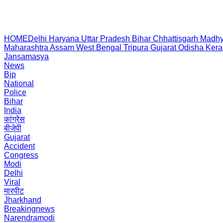
HOME
Delhi
Haryana
Uttar Pradesh
Bihar
Chhattisgarh
Madhy
Maharashtra
Assam
West Bengal
Tripura
Gujarat
Odisha
Kera
Jansamasya
News
Bjp
National
Police
Bihar
India
कांग्रेस
बीजेपी
Gujarat
Accident
Congress
Modi
Delhi
Viral
मारपीट
Jharkhand
Breakingnews
Narendramodi