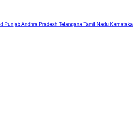
nd
Punjab
Andhra Pradesh
Telangana
Tamil Nadu
Karnataka