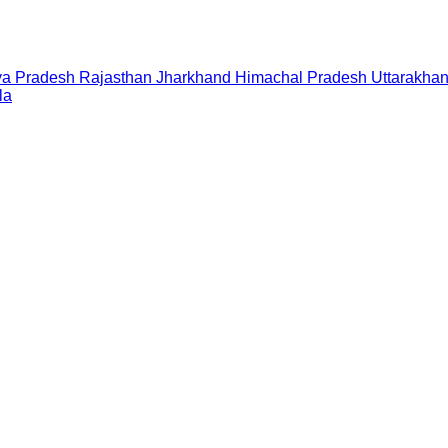
a Pradesh
Rajasthan
Jharkhand
Himachal Pradesh
Uttarakha
la