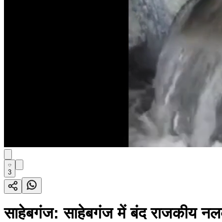
3
साहेबगंज: साहेबगंज में बंद राजकीय नलक