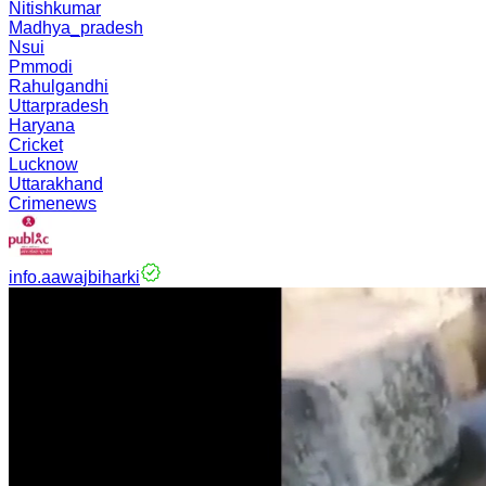
Nitishkumar
Madhya_pradesh
Nsui
Pmmodi
Rahulgandhi
Uttarpradesh
Haryana
Cricket
Lucknow
Uttarakhand
Crimenews
info.aawajbiharki