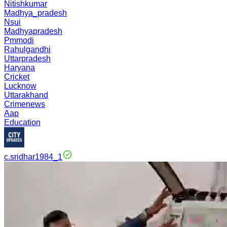
Nitishkumar
Madhya_pradesh
Nsui
Madhyapradesh
Pmmodi
Rahulgandhi
Uttarpradesh
Haryana
Cricket
Lucknow
Uttarakhand
Crimenews
Aap
Education
c.sridhar1984_1