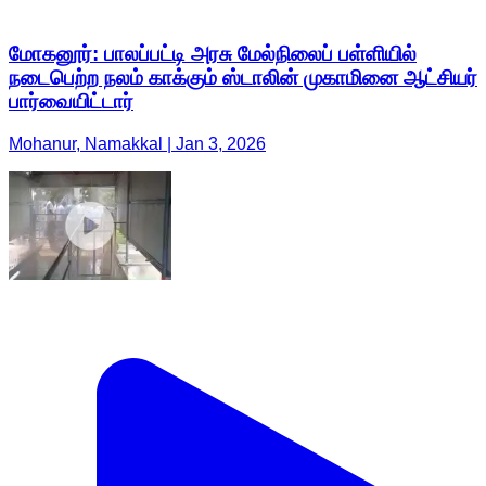
மோகனூர்: பாலப்பட்டி அரசு மேல்நிலைப் பள்ளியில்
நடைபெற்ற நலம் காக்கும் ஸ்டாலின் முகாமினை ஆட்சியர்
பார்வையிட்டார்
Mohanur, Namakkal | Jan 3, 2026