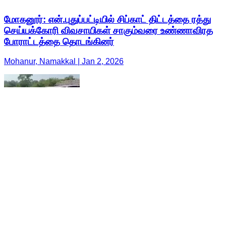
மோகனூர்: என்.புதுப்பட்டியில் சிப்காட் திட்டத்தை ரத்து
செய்யக்கோரி விவசாயிகள் சாகும்வரை உண்ணாவிரத
போராட்டத்தை தொடங்கினர்
Mohanur, Namakkal | Jan 2, 2026