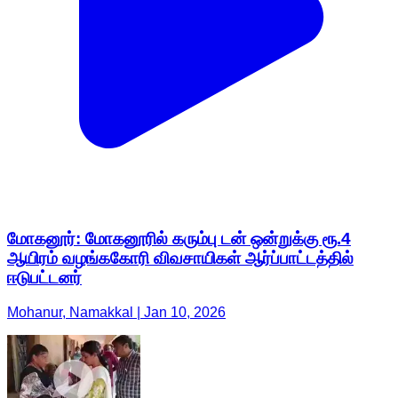
மோகனூர்: மோகனூரில் கரும்பு டன் ஒன்றுக்கு ரூ.4
ஆயிரம் வழங்ககோரி விவசாயிகள் ஆர்ப்பாட்டத்தில்
ஈடுபட்டனர்
Mohanur, Namakkal | Jan 10, 2026