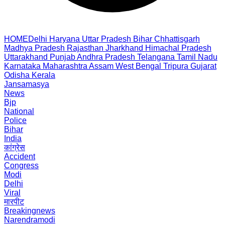
HOME
Delhi
Haryana
Uttar Pradesh
Bihar
Chhattisgarh
Madhya Pradesh
Rajasthan
Jharkhand
Himachal Pradesh
Uttarakhand
Punjab
Andhra Pradesh
Telangana
Tamil Nadu
Karnataka
Maharashtra
Assam
West Bengal
Tripura
Gujarat
Odisha
Kerala
Jansamasya
News
Bjp
National
Police
Bihar
India
कांग्रेस
Accident
Congress
Modi
Delhi
Viral
मारपीट
Breakingnews
Narendramodi