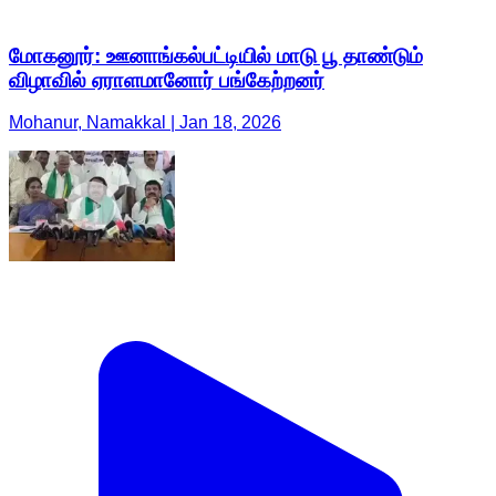
மோகனூர்: ஊனாங்கல்பட்டியில் மாடு பூ தாண்டும்
விழாவில் ஏராளமானோர் பங்கேற்றனர்
Mohanur, Namakkal | Jan 18, 2026