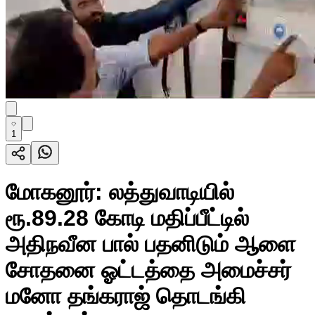
1
மோகனூர்: லத்துவாடியில்
ரூ.89.28 கோடி மதிப்பீட்டில்
அதிநவீன பால் பதனிடும் ஆளை
சோதனை ஓட்டத்தை அமைச்சர்
மனோ தங்கராஜ் தொடங்கி