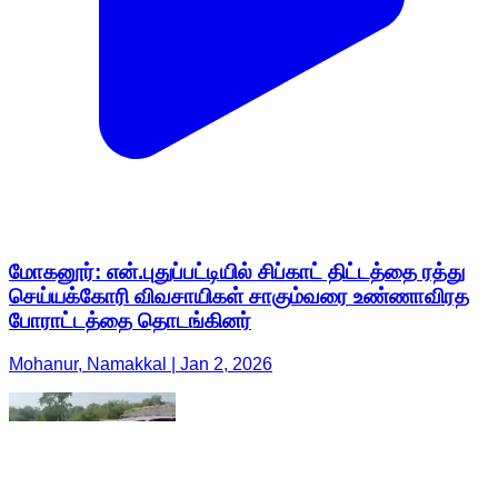
மோகனூர்: என்.புதுப்பட்டியில் சிப்காட் திட்டத்தை ரத்து
செய்யக்கோரி விவசாயிகள் சாகும்வரை உண்ணாவிரத
போராட்டத்தை தொடங்கினர்
Mohanur, Namakkal | Jan 2, 2026