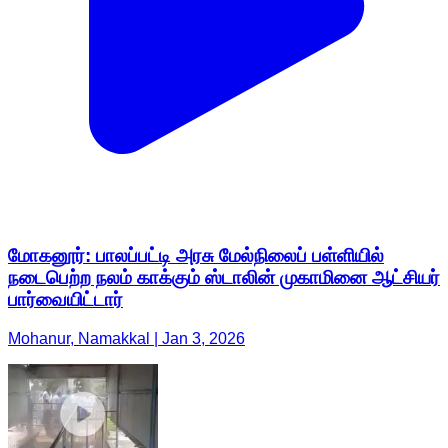
மோகனூர்: பாலப்பட்டி அரசு மேல்நிலைப் பள்ளியில்
நடைபெற்ற நலம் காக்கும் ஸ்டாலின் முகாமினை ஆட்சியர்
பார்வையிட்டார்
Mohanur, Namakkal | Jan 3, 2026