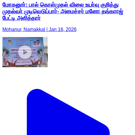
மோகனூர்: பால் கொள்முதல் விலை உயர்வு குறித்து
முதல்வர் முடிவெடுப்பார்- அமைச்சர் மனோ தங்கராஜ்
பேட்டி அளித்தார்
Mohanur, Namakkal | Jan 16, 2026