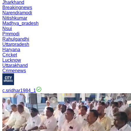
Jharkhand
Breakingnews
Narendramodi
Nitishkumar
Madhya_pradesh
Nsui
Pmmodi
Rahulgandhi
Uttarpradesh
Haryana
Cricket
Lucknow
Uttarakhand
Crimenews
c.sridhar1984_1