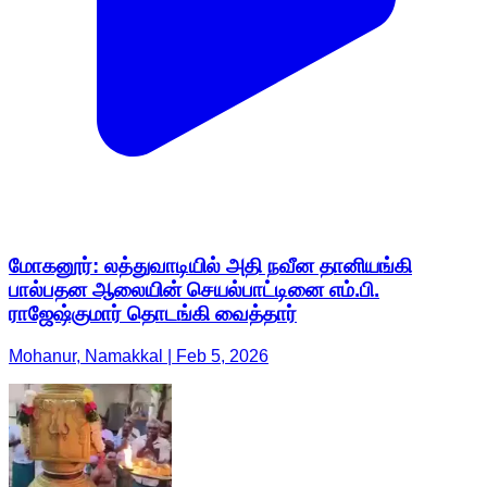
மோகனூர்: லத்துவாடியில் அதி நவீன தானியங்கி
பால்பதன ஆலையின் செயல்பாட்டினை எம்.பி.
ராஜேஷ்குமார் தொடங்கி வைத்தார்
Mohanur, Namakkal | Feb 5, 2026