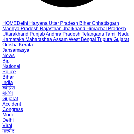
HOME
Delhi
Haryana
Uttar Pradesh
Bihar
Chhattisgarh
Madhya Pradesh
Rajasthan
Jharkhand
Himachal Pradesh
Uttarakhand
Punjab
Andhra Pradesh
Telangana
Tamil Nadu
Karnataka
Maharashtra
Assam
West Bengal
Tripura
Gujarat
Odisha
Kerala
Jansamasya
News
Bjp
National
Police
Bihar
India
कांग्रेस
बीजेपी
Gujarat
Accident
Congress
Modi
Delhi
Viral
मारपीट