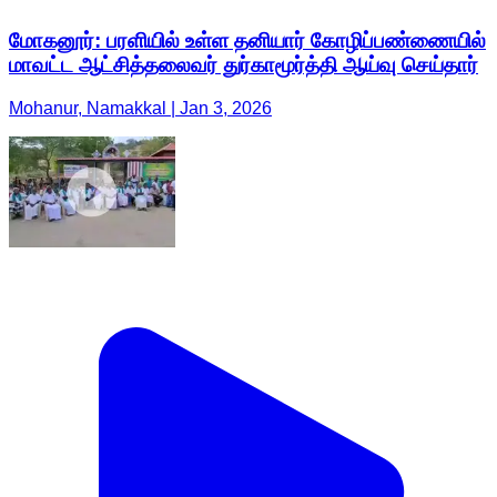
மோகனூர்: பரளியில் உள்ள தனியார் கோழிப்பண்ணையில்
மாவட்ட ஆட்சித்தலைவர் துர்காமூர்த்தி ஆய்வு செய்தார்
Mohanur, Namakkal | Jan 3, 2026