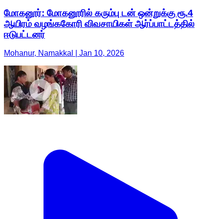
மோகனூர்: மோகனூரில் கரும்பு டன் ஒன்றுக்கு ரூ.4
ஆயிரம் வழங்ககோரி விவசாயிகள் ஆர்ப்பாட்டத்தில்
ஈடுபட்டனர்
Mohanur, Namakkal | Jan 10, 2026