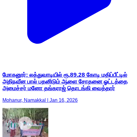
மோகனூர்: லத்துவாடியில் ரூ.89.28 கோடி மதிப்பீட்டில்
அதிநவீன பால் பதனிடும் ஆளை சோதனை ஓட்டத்தை
அமைச்சர் மனோ தங்கராஜ் தொடங்கி வைத்தார்
Mohanur, Namakkal | Jan 16, 2026