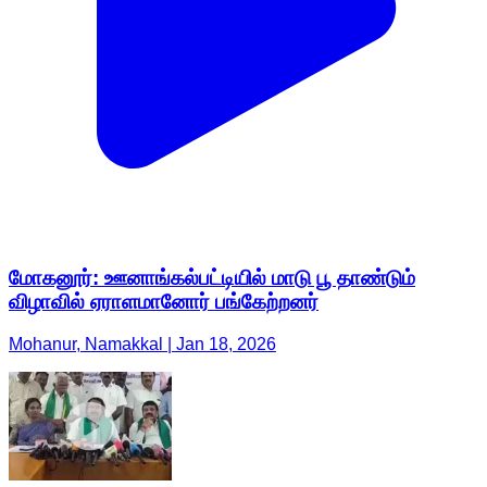
மோகனூர்: ஊனாங்கல்பட்டியில் மாடு பூ தாண்டும்
விழாவில் ஏராளமானோர் பங்கேற்றனர்
Mohanur, Namakkal | Jan 18, 2026