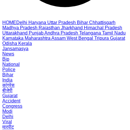
HOME
Delhi
Haryana
Uttar Pradesh
Bihar
Chhattisgarh
Madhya Pradesh
Rajasthan
Jharkhand
Himachal Pradesh
Uttarakhand
Punjab
Andhra Pradesh
Telangana
Tamil Nadu
Karnataka
Maharashtra
Assam
West Bengal
Tripura
Gujarat
Odisha
Kerala
Jansamasya
News
Bjp
National
Police
Bihar
India
कांग्रेस
बीजेपी
Gujarat
Accident
Congress
Modi
Delhi
Viral
मारपीट