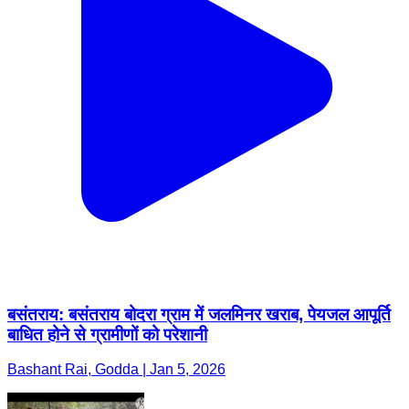
बसंतराय: बसंतराय बोदरा ग्राम में जलमिनर खराब, पेयजल आपूर्ति
बाधित होने से ग्रामीणों को परेशानी
Bashant Rai, Godda | Jan 5, 2026