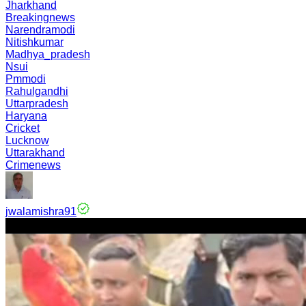
Jharkhand
Breakingnews
Narendramodi
Nitishkumar
Madhya_pradesh
Nsui
Pmmodi
Rahulgandhi
Uttarpradesh
Haryana
Cricket
Lucknow
Uttarakhand
Crimenews
jwalamishra91