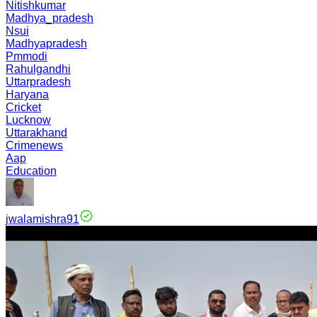
Nitishkumar
Madhya_pradesh
Nsui
Madhyapradesh
Pmmodi
Rahulgandhi
Uttarpradesh
Haryana
Cricket
Lucknow
Uttarakhand
Crimenews
Aap
Education
jwalamishra91