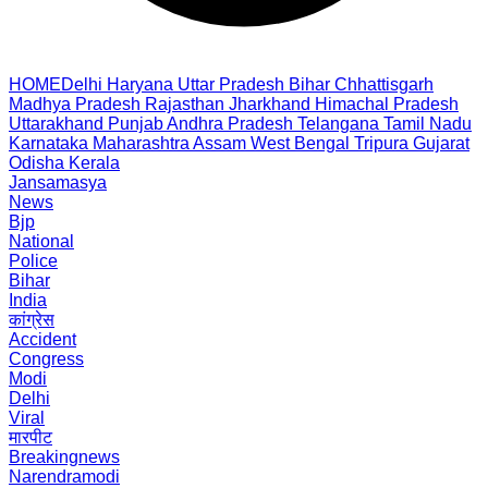
HOME
Delhi
Haryana
Uttar Pradesh
Bihar
Chhattisgarh
Madhya Pradesh
Rajasthan
Jharkhand
Himachal Pradesh
Uttarakhand
Punjab
Andhra Pradesh
Telangana
Tamil Nadu
Karnataka
Maharashtra
Assam
West Bengal
Tripura
Gujarat
Odisha
Kerala
Jansamasya
News
Bjp
National
Police
Bihar
India
कांग्रेस
Accident
Congress
Modi
Delhi
Viral
मारपीट
Breakingnews
Narendramodi