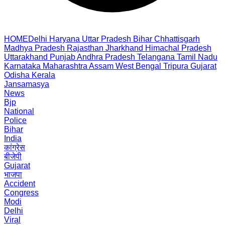
HOME
Delhi
Haryana
Uttar Pradesh
Bihar
Chhattisgarh
Madhya Pradesh
Rajasthan
Jharkhand
Himachal Pradesh
Uttarakhand
Punjab
Andhra Pradesh
Telangana
Tamil Nadu
Karnataka
Maharashtra
Assam
West Bengal
Tripura
Gujarat
Odisha
Kerala
Jansamasya
News
Bjp
National
Police
Bihar
India
कांग्रेस
बीजेपी
Gujarat
भाजपा
Accident
Congress
Modi
Delhi
Viral