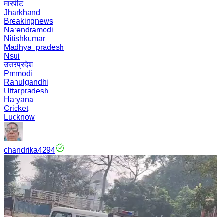
मारपीट
Jharkhand
Breakingnews
Narendramodi
Nitishkumar
Madhya_pradesh
Nsui
उत्तरप्रदेश
Pmmodi
Rahulgandhi
Uttarpradesh
Haryana
Cricket
Lucknow
chandrika4294