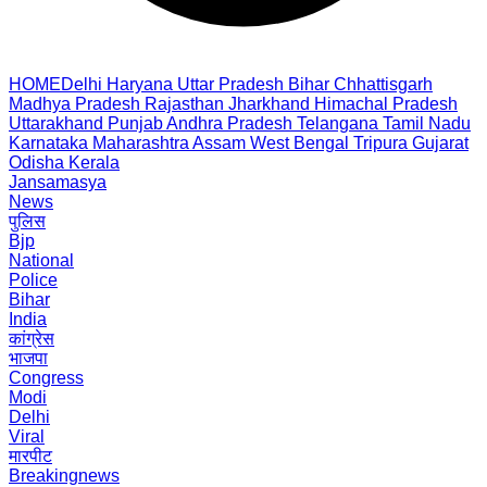
HOME
Delhi
Haryana
Uttar Pradesh
Bihar
Chhattisgarh
Madhya Pradesh
Rajasthan
Jharkhand
Himachal Pradesh
Uttarakhand
Punjab
Andhra Pradesh
Telangana
Tamil Nadu
Karnataka
Maharashtra
Assam
West Bengal
Tripura
Gujarat
Odisha
Kerala
Jansamasya
News
पुलिस
Bjp
National
Police
Bihar
India
कांग्रेस
भाजपा
Congress
Modi
Delhi
Viral
मारपीट
Breakingnews