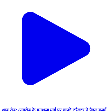
आबू रोड: आबूरोड के मुगथला मार्ग पर चलते ट्रैक्टर ने पैदल बुजुर्ग