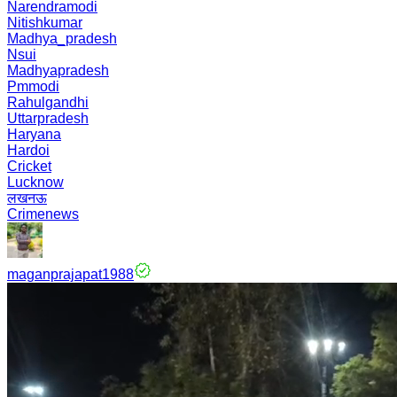
Narendramodi
Nitishkumar
Madhya_pradesh
Nsui
Madhyapradesh
Pmmodi
Rahulgandhi
Uttarpradesh
Haryana
Hardoi
Cricket
Lucknow
लखनऊ
Crimenews
maganprajapat1988