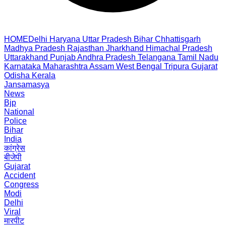
HOME
Delhi
Haryana
Uttar Pradesh
Bihar
Chhattisgarh
Madhya Pradesh
Rajasthan
Jharkhand
Himachal Pradesh
Uttarakhand
Punjab
Andhra Pradesh
Telangana
Tamil Nadu
Karnataka
Maharashtra
Assam
West Bengal
Tripura
Gujarat
Odisha
Kerala
Jansamasya
News
Bjp
National
Police
Bihar
India
कांग्रेस
बीजेपी
Gujarat
Accident
Congress
Modi
Delhi
Viral
मारपीट