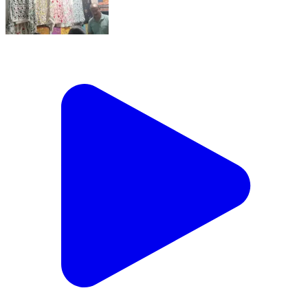
বাঁকুড়া ২: বাঁকুড়া জেলা পরিষদ অডিটরিয়ামে খাদি মেলা অনুষ্ঠিত করা হলো
Bankura 2, Bankura | Feb 11, 2026