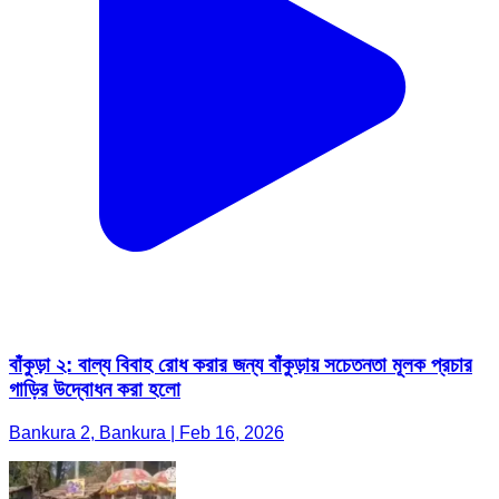
বাঁকুড়া ২: বাল্য বিবাহ রোধ করার জন্য বাঁকুড়ায় সচেতনতা মূলক প্রচার
গাড়ির উদ্বোধন করা হলো
Bankura 2, Bankura | Feb 16, 2026