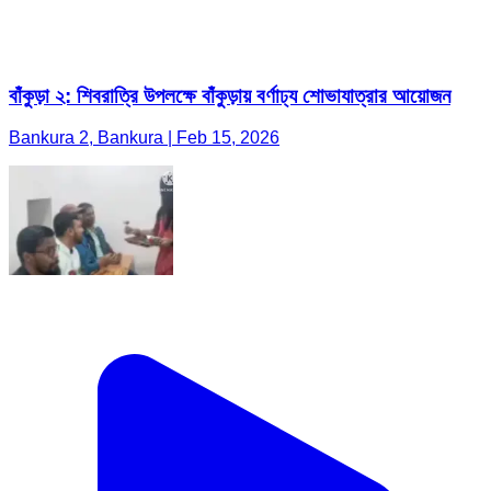
বাঁকুড়া ২: শিবরাত্রি উপলক্ষে বাঁকুড়ায় বর্ণাঢ্য শোভাযাত্রার আয়োজন
Bankura 2, Bankura | Feb 15, 2026