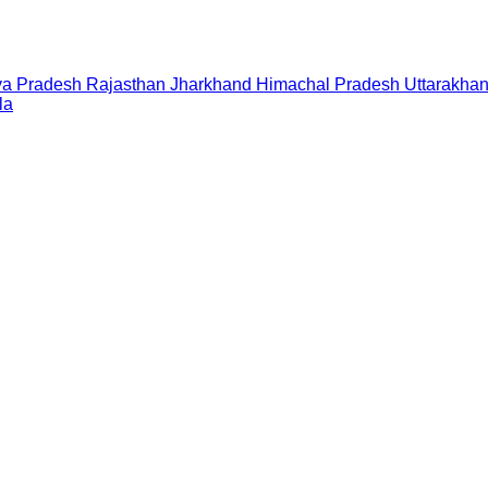
a Pradesh
Rajasthan
Jharkhand
Himachal Pradesh
Uttarakha
la