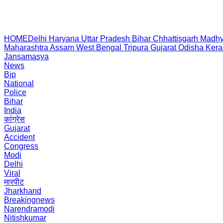
HOME
Delhi
Haryana
Uttar Pradesh
Bihar
Chhattisgarh
Madhy
Maharashtra
Assam
West Bengal
Tripura
Gujarat
Odisha
Kera
Jansamasya
News
Bjp
National
Police
Bihar
India
कांग्रेस
Gujarat
Accident
Congress
Modi
Delhi
Viral
मारपीट
Jharkhand
Breakingnews
Narendramodi
Nitishkumar