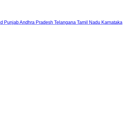
nd
Punjab
Andhra Pradesh
Telangana
Tamil Nadu
Karnataka