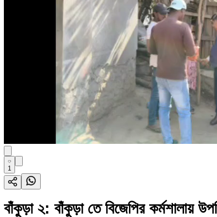
1
বাঁকুড়া ২: বাঁকুড়া তে বিজেপির কর্মশালায় 