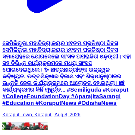
ସେମିଳିଗୁଡା ମହାବିଦ୍ୟାଳୟର ୪୧ତମ ପ୍ରତିଷ୍ଠା ଦିବସ
ସେମିଳିଗୁଡା ମହାବିଦ୍ୟାଳୟର ୪୧ତମ ପ୍ରତିଷ୍ଠା ଦିବସ
ସମାରୋହରେ ଯୋଗଦେଲେ ସାଂସଦ ଅପରାଜିତା ଷଢ଼ଙ୍ଗୀ। ଏହା
ସହ ବିଭିନ୍ନ କାର୍ଯ୍ୟକ୍ରମରେ ମଧ୍ୟ ସାଂସଦ
ଯୋଗଦେଇଥିଲେ। ✨ ଛାତ୍ରଛାତ୍ରୀଙ୍କ ଉଜ୍ଜ୍ୱଳ
ଭବିଷ୍ୟତ, ଉଚ୍ଚଶିକ୍ଷାର ବିକାଶ ଏବଂ ଶିକ୍ଷାନୁଷ୍ଠାନର
ଉନ୍ନତି ନେଇ କାର୍ଯ୍ୟକ୍ରମରେ ଆଲୋଚନା ହୋଇଥିଲା। 📸
କାର୍ଯ୍ୟକ୍ରମର କିଛି ମୁହୂର୍ତ୍ତ... #Semiliguda #Koraput
#CollegeFoundationDay #AparajitaSarangi
#Education #KoraputNews #OdishaNews
Koraput Town, Koraput | Aug 8, 2026