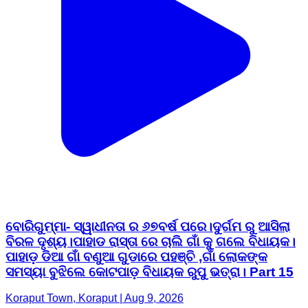
ବୋରିଗୁମ୍ମା- ସ୍ୱାଧୀନତା ର ୬୭ବର୍ଷ ପରେ।ଦୁର୍ଗମ ରୁ ଆସିଲା
ବିରଳ ଦୃଶ୍ୟ।ପାହାଡ ରାସ୍ତା ରେ ଚାଲି ଗାଁ କୁ ଗଲେ ବିଧାୟକ।
ପାହାଡ଼ ଡିଆ ଗାଁ ବଣୁଆ ଗୁଡାରେ ପହଞ୍ଚି ,ଗାଁ ଲୋକଙ୍କ
ସମସ୍ୟା ବୁଝିଲେ କୋଟପାଡ଼ ବିଧାୟକ ରୁପୁ ଭତ୍ରା। Part 15
Koraput Town, Koraput | Aug 9, 2026