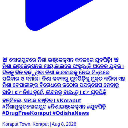
🚨 କୋରାପୁଟରେ ନିଶା ଇଞ୍ଜେକ୍ସନ କବଳରେ ଯୁବପିଢ଼ି! 🚨
ନିଶା ଇଞ୍ଜେକ୍ସନର ମାୟାଜାଲରେ ଫସୁଛନ୍ତି ଅନେକ ଯୁବକ।
ଦିନକୁ ଦିନ ବଢ଼ୁଥିବା ନିଶା କାରବାରକୁ ନେଇ ଚିନ୍ତାରେ
ପରିବାର ଓ ସମାଜ। ନିଶା କବଳରୁ ଯୁବପିଢ଼ିକୁ ମୁକ୍ତ କରିବା ସହ
ନିଶା ବେପାରୀଙ୍କ ବିରୋଧରେ କଠୋର ପଦକ୍ଷେପ ନେବାକୁ
ଦାବି। 👉 ନିଶା ନୁହେଁ, ଜୀବନକୁ ବାଛନ୍ତୁ। 👉 ଯୁବପିଢ଼ି
ବଞ୍ଚିଲେ, ସମାଜ ବଞ୍ଚିବ। #Koraput
#ନିଶାମୁକ୍ତକୋରାପୁଟ #ନିଶାଇଞ୍ଜେକ୍ସନ #ଯୁବପିଢ଼ି
#DrugFreeKoraput #OdishaNews
Koraput Town, Koraput | Aug 8, 2026