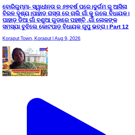
ବୋରିଗୁମ୍ମା- ସ୍ୱାଧୀନତା ର ୬୭ବର୍ଷ ପରେ।ଦୁର୍ଗମ ରୁ ଆସିଲା
ବିରଳ ଦୃଶ୍ୟ।ପାହାଡ ରାସ୍ତା ରେ ଚାଲି ଗାଁ କୁ ଗଲେ ବିଧାୟକ।
ପାହାଡ଼ ଡିଆ ଗାଁ ବଣୁଆ ଗୁଡାରେ ପହଞ୍ଚି ,ଗାଁ ଲୋକଙ୍କ
ସମସ୍ୟା ବୁଝିଲେ କୋଟପାଡ଼ ବିଧାୟକ ରୁପୁ ଭତ୍ରା। Part 12
Koraput Town, Koraput | Aug 9, 2026