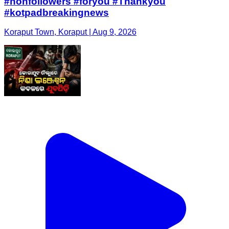
#nonfollowers #foryou #Thankyou
#kotpadbreakingnews
Koraput Town, Koraput | Aug 9, 2026