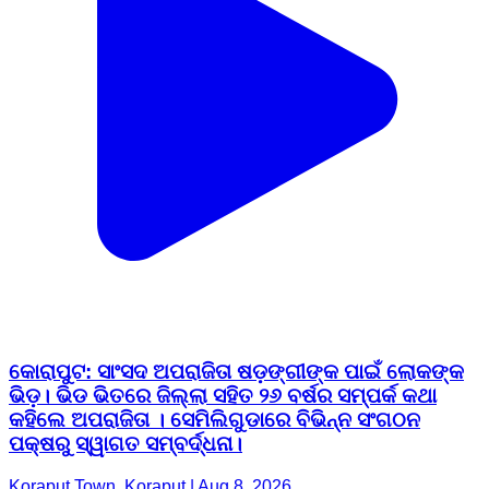
କୋରାପୁଟ: ସାଂସଦ ଅପରାଜିତା ଷଡ଼ଙ୍ଗୀଙ୍କ ପାଇଁ ଲୋକଙ୍କ
ଭିଡ଼। ଭିଡ ଭିତରେ ଜିଲ୍ଲା ସହିତ ୨୬ ବର୍ଷର ସମ୍ପର୍କ କଥା
କହିଲେ ଅପରାଜିତା । ସେମିଲିଗୁଡାରେ ବିଭିନ୍ନ ସଂଗଠନ
ପକ୍ଷରୁ ସ୍ୱାଗତ ସମ୍ବର୍ଦ୍ଧନା।
Koraput Town, Koraput | Aug 8, 2026