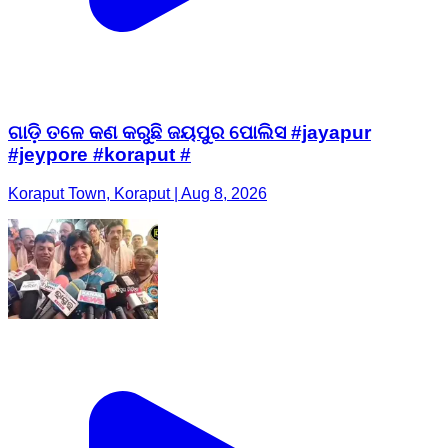
ଗାଡ଼ି ତଳେ କଣ କରୁଛି ଜୟପୁର ପୋଲିସ #jayapur
#jeypore #koraput #
Koraput Town, Koraput | Aug 8, 2026