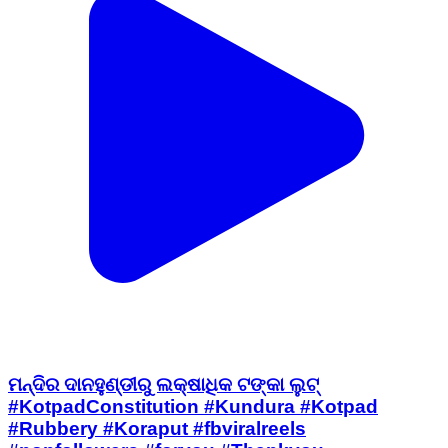
ମନ୍ଦିର ଦାନହୁଣ୍ଡୀରୁ ଲକ୍ଷାଧିକ ଟଙ୍କା ଲୁଟ୍
#KotpadConstitution #Kundura #Kotpad
#Rubbery #Koraput #fbviralreels