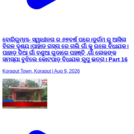
ବୋରିଗୁମ୍ମା- ସ୍ୱାଧୀନତା ର ୬୭ବର୍ଷ ପରେ।ଦୁର୍ଗମ ରୁ ଆସିଲା
ବିରଳ ଦୃଶ୍ୟ।ପାହାଡ ରାସ୍ତା ରେ ଚାଲି ଗାଁ କୁ ଗଲେ ବିଧାୟକ।
ପାହାଡ଼ ଡିଆ ଗାଁ ବଣୁଆ ଗୁଡାରେ ପହଞ୍ଚି ,ଗାଁ ଲୋକଙ୍କ
ସମସ୍ୟା ବୁଝିଲେ କୋଟପାଡ଼ ବିଧାୟକ ରୁପୁ ଭତ୍ରା। Part 16
Koraput Town, Koraput | Aug 9, 2026