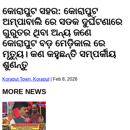
କୋରାପୁଟ ସହର: କୋରାପୁଟ
ଅମ୍ପାବାଲି ରେ ସଡକ ଦୁର୍ଘଟଣାରେ
ଗୁରୁତର ଥିବା ଅନ୍ୟ ଜଣେ
କୋରାପୁଟ ବଡ଼ ମେଡ଼ିକାଲ ରେ
ମୃତ୍ୟୁ। କଣ କହୁଛନ୍ତି ସମ୍ପର୍କୀୟ
ଶୁଣନ୍ତୁ
Koraput Town, Koraput
|
Feb 8, 2026
MORE NEWS