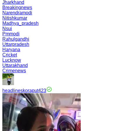
Jharkhand
Breakingnews
Narendramodi
Nitishkumar
Madhya_pradesh
Nsui
Pmmodi
Rahulgandhi
Uttarpradesh
Haryana
Cricket
Lucknow
Uttarakhand
Crimenews
headlineskoraput423