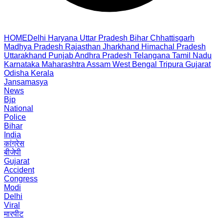
HOME
Delhi
Haryana
Uttar Pradesh
Bihar
Chhattisgarh
Madhya Pradesh
Rajasthan
Jharkhand
Himachal Pradesh
Uttarakhand
Punjab
Andhra Pradesh
Telangana
Tamil Nadu
Karnataka
Maharashtra
Assam
West Bengal
Tripura
Gujarat
Odisha
Kerala
Jansamasya
News
Bjp
National
Police
Bihar
India
कांग्रेस
बीजेपी
Gujarat
Accident
Congress
Modi
Delhi
Viral
मारपीट