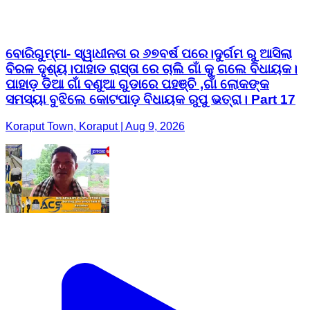
ବୋରିଗୁମ୍ମା- ସ୍ୱାଧୀନତା ର ୬୭ବର୍ଷ ପରେ।ଦୁର୍ଗମ ରୁ ଆସିଲା
ବିରଳ ଦୃଶ୍ୟ।ପାହାଡ ରାସ୍ତା ରେ ଚାଲି ଗାଁ କୁ ଗଲେ ବିଧାୟକ।
ପାହାଡ଼ ଡିଆ ଗାଁ ବଣୁଆ ଗୁଡାରେ ପହଞ୍ଚି ,ଗାଁ ଲୋକଙ୍କ
ସମସ୍ୟା ବୁଝିଲେ କୋଟପାଡ଼ ବିଧାୟକ ରୁପୁ ଭତ୍ରା। Part 17
Koraput Town, Koraput | Aug 9, 2026