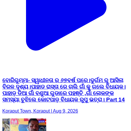
ବୋରିଗୁମ୍ମା- ସ୍ୱାଧୀନତା ର ୬୭ବର୍ଷ ପରେ।ଦୁର୍ଗମ ରୁ ଆସିଲା
ବିରଳ ଦୃଶ୍ୟ।ପାହାଡ ରାସ୍ତା ରେ ଚାଲି ଗାଁ କୁ ଗଲେ ବିଧାୟକ।
ପାହାଡ଼ ଡିଆ ଗାଁ ବଣୁଆ ଗୁଡାରେ ପହଞ୍ଚି ,ଗାଁ ଲୋକଙ୍କ
ସମସ୍ୟା ବୁଝିଲେ କୋଟପାଡ଼ ବିଧାୟକ ରୁପୁ ଭତ୍ରା। Part 14
Koraput Town, Koraput | Aug 9, 2026