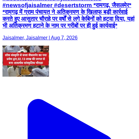
#newsofjaisalmer #desertstorm *रामगढ़, जैसलमेर*
*रामगढ़ में ग्राम पंचायत ने अतिक्रमण के खिलाफ बड़ी कार्रवाई
करते हुए आसुतार चौराहे पर वर्षों से लगे केबिनों को हटवा दिया, यहां
भी अतिक्रमण हटाने के नाम पर गरीबों पर ही हुई कार्यवाई*
Jaisalmer, Jaisalmer | Aug 7, 2026