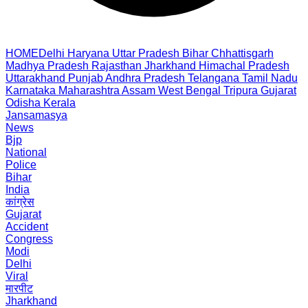
HOME
Delhi
Haryana
Uttar Pradesh
Bihar
Chhattisgarh
Madhya Pradesh
Rajasthan
Jharkhand
Himachal Pradesh
Uttarakhand
Punjab
Andhra Pradesh
Telangana
Tamil Nadu
Karnataka
Maharashtra
Assam
West Bengal
Tripura
Gujarat
Odisha
Kerala
Jansamasya
News
Bjp
National
Police
Bihar
India
कांग्रेस
Gujarat
Accident
Congress
Modi
Delhi
Viral
मारपीट
Jharkhand