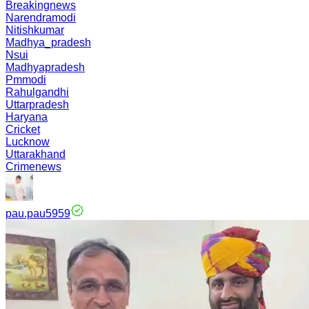
Breakingnews
Narendramodi
Nitishkumar
Madhya_pradesh
Nsui
Madhyapradesh
Pmmodi
Rahulgandhi
Uttarpradesh
Haryana
Cricket
Lucknow
Uttarakhand
Crimenews
pau.pau5959