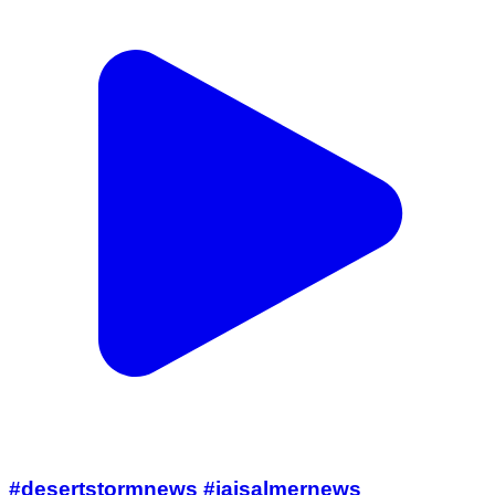
#desertstormnews #jaisalmernews