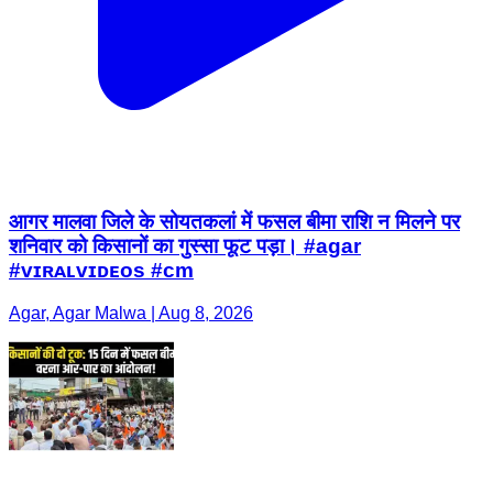
आगर मालवा जिले के सोयतकलां में फसल बीमा राशि न मिलने पर
शनिवार को किसानों का गुस्सा फूट पड़ा। #agar
#ᴠɪʀᴀʟᴠɪᴅᴇᴏs #cm
Agar, Agar Malwa | Aug 8, 2026