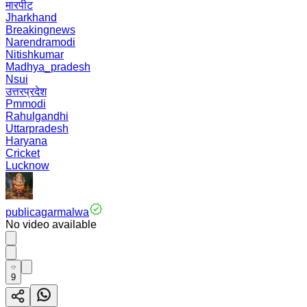
मारपीट
Jharkhand
Breakingnews
Narendramodi
Nitishkumar
Madhya_pradesh
Nsui
उत्तरप्रदेश
Pmmodi
Rahulgandhi
Uttarpradesh
Haryana
Cricket
Lucknow
publicagarmalwa
No video available
9