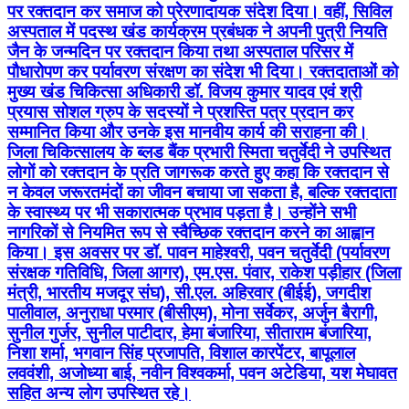
प्रयास सोशल ग्रुप के सदस्यों ने प्रशस्ति पत्र प्रदान कर
सम्मानित किया और उनके इस मानवीय कार्य की सराहना की।
जिला चिकित्सालय के ब्लड बैंक प्रभारी स्मिता चतुर्वेदी ने उपस्थित
लोगों को रक्तदान के प्रति जागरूक करते हुए कहा कि रक्तदान से
न केवल जरूरतमंदों का जीवन बचाया जा सकता है, बल्कि रक्तदाता
के स्वास्थ्य पर भी सकारात्मक प्रभाव पड़ता है। उन्होंने सभी
नागरिकों से नियमित रूप से स्वैच्छिक रक्तदान करने का आह्वान
किया। इस अवसर पर डॉ. पावन माहेश्वरी, पवन चतुर्वेदी (पर्यावरण
संरक्षक गतिविधि, जिला आगर), एम.एस. पंवार, राकेश पड़ीहार (जिला
मंत्री, भारतीय मजदूर संघ), सी.एल. अहिरवार (बीईई), जगदीश
पालीवाल, अनुराधा परमार (बीसीएम), मोना सर्वेकर, अर्जुन बैरागी,
सुनील गुर्जर, सुनील पाटीदार, हेमा बंजारिया, सीताराम बंजारिया,
निशा शर्मा, भगवान सिंह प्रजापति, विशाल कारपेंटर, बापूलाल
लववंशी, अजोध्या बाई, नवीन विश्वकर्मा, पवन अटेडिया, यश मेघावत
सहित अन्य लोग उपस्थित रहे।
Agar, Agar Malwa | Aug 7, 2026