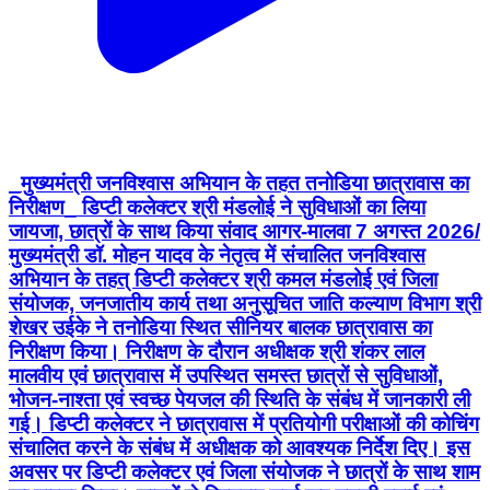
_मुख्यमंत्री जनविश्वास अभियान के तहत तनोडिया छात्रावास का
निरीक्षण_ डिप्टी कलेक्टर श्री मंडलोई ने सुविधाओं का लिया
जायजा, छात्रों के साथ किया संवाद आगर-मालवा 7 अगस्त 2026/
मुख्यमंत्री डॉ. मोहन यादव के नेतृत्व में संचालित जनविश्वास
अभियान के तहत् डिप्टी कलेक्टर श्री कमल मंडलोई एवं जिला
संयोजक, जनजातीय कार्य तथा अनुसूचित जाति कल्याण विभाग श्री
शेखर उईके ने तनोडिया स्थित सीनियर बालक छात्रावास का
निरीक्षण किया। निरीक्षण के दौरान अधीक्षक श्री शंकर लाल
मालवीय एवं छात्रावास में उपस्थित समस्त छात्रों से सुविधाओं,
भोजन-नाश्ता एवं स्वच्छ पेयजल की स्थिति के संबंध में जानकारी ली
गई। डिप्टी कलेक्टर ने छात्रावास में प्रतियोगी परीक्षाओं की कोचिंग
संचालित करने के संबंध में अधीक्षक को आवश्यक निर्देश दिए। इस
अवसर पर डिप्टी कलेक्टर एवं जिला संयोजक ने छात्रों के साथ शाम
का नाश्ता किया। छात्रों से विषयवार चर्चा कर उनकी पढ़ाई एवं
छात्रावास में आ रही समस्याओं के संबंध में जानकारी ली तथा
समाधान हेतु आश्वस्त किया। CM Madhya Pradesh
Jansampark Madhya Pradesh General
Administration Department, MP Schedule
Caste Welfare Department, Madhya Pradesh