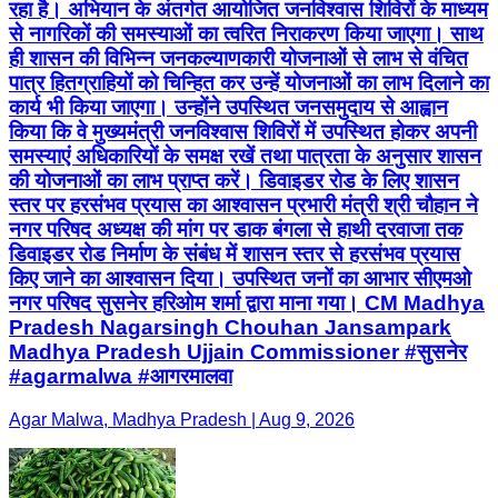
रहा है। अभियान के अंतर्गत आयोजित जनविश्वास शिविरों के माध्यम
से नागरिकों की समस्याओं का त्वरित निराकरण किया जाएगा। साथ
ही शासन की विभिन्न जनकल्याणकारी योजनाओं से लाभ से वंचित
पात्र हितग्राहियों को चिन्हित कर उन्हें योजनाओं का लाभ दिलाने का
कार्य भी किया जाएगा। उन्होंने उपस्थित जनसमुदाय से आह्वान
किया कि वे मुख्यमंत्री जनविश्वास शिविरों में उपस्थित होकर अपनी
समस्याएं अधिकारियों के समक्ष रखें तथा पात्रता के अनुसार शासन
की योजनाओं का लाभ प्राप्त करें। डिवाइडर रोड के लिए शासन
स्तर पर हरसंभव प्रयास का आश्वासन प्रभारी मंत्री श्री चौहान ने
नगर परिषद अध्यक्ष की मांग पर डाक बंगला से हाथी दरवाजा तक
डिवाइडर रोड निर्माण के संबंध में शासन स्तर से हरसंभव प्रयास
किए जाने का आश्वासन दिया। उपस्थित जनों का आभार सीएमओ
नगर परिषद सुसनेर हरिओम शर्मा द्वारा माना गया। CM Madhya
Pradesh Nagarsingh Chouhan Jansampark
Madhya Pradesh Ujjain Commissioner #सुसनेर
#agarmalwa #आगरमालवा
Agar Malwa, Madhya Pradesh | Aug 9, 2026