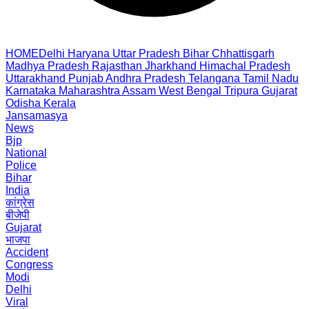
HOME
Delhi
Haryana
Uttar Pradesh
Bihar
Chhattisgarh
Madhya Pradesh
Rajasthan
Jharkhand
Himachal Pradesh
Uttarakhand
Punjab
Andhra Pradesh
Telangana
Tamil Nadu
Karnataka
Maharashtra
Assam
West Bengal
Tripura
Gujarat
Odisha
Kerala
Jansamasya
News
Bjp
National
Police
Bihar
India
कांग्रेस
बीजेपी
Gujarat
भाजपा
Accident
Congress
Modi
Delhi
Viral