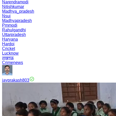
Narendramodi
Nitishkumar
Madhya_pradesh
Nsui
Madhyapradesh
Pmmodi
Rahulgandhi
Uttarpradesh
Haryana
Hardoi
Cricket
Lucknow
लखनऊ
Crimenews
jayprakash803