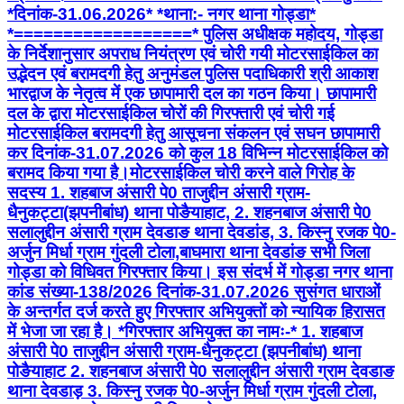
*दिनांक-31.06.2026* *थाना:- नगर थाना गोड्डा*
*==================* पुलिस अधीक्षक महोदय, गोड्डा
के निर्देशानुसार अपराध नियंत्रण एवं चोरी गयी मोटरसाईकिल का
उद्भेदन एवं बरामदगी हेतु अनुमंडल पुलिस पदाधिकारी श्री आकाश
भारद्वाज के नेतृत्व में एक छापामारी दल का गठन किया। छापामारी
दल के द्वारा मोटरसाईकिल चोरों की गिरफ्तारी एवं चोरी गई
मोटरसाईकिल बरामदगी हेतु आसूचना संकलन एवं सघन छापामारी
कर दिनांक-31.07.2026 को कुल 18 विभिन्न मोटरसाईकिल को
बरामद किया गया है।मोटरसाईकिल चोरी करने वाले गिरोह के
सदस्य 1. शहबाज अंसारी पे0 ताजुद्दीन अंसारी ग्राम-
धैनुकट्टा(झपनीबांध) थाना पोङैयाहाट, 2. शहनबाज अंसारी पे0
सलालुद्दीन अंसारी ग्राम देवडाङ थाना देवडांड, 3. किस्नु रजक पे0-
अर्जुन मिर्धा ग्राम गुंदली टोला,बाघमारा थाना देवडांङ सभी जिला
गोड्डा को विधिवत गिरफ्तार किया। इस संदर्भ में गोड्डा नगर थाना
कांड संख्या-138/2026 दिनांक-31.07.2026 सुसंगत धाराओं
के अन्तर्गत दर्ज करते हुए गिरफ्तार अभियुक्तों को न्यायिक हिरासत
में भेजा जा रहा है। *गिरफ्तार अभियुक्त का नामः-* 1. शहबाज
अंसारी पे0 ताजुद्दीन अंसारी ग्राम-धैनुकट्टा (झपनीबांध) थाना
पोङैयाहाट 2. शहनबाज अंसारी पे0 सलालुद्दीन अंसारी ग्राम देवडाङ
थाना देवडाड़ 3. किस्नु रजक पे0-अर्जुन मिर्धा ग्राम गुंदली टोला,