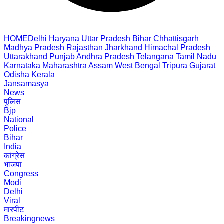
HOME
Delhi
Haryana
Uttar Pradesh
Bihar
Chhattisgarh
Madhya Pradesh
Rajasthan
Jharkhand
Himachal Pradesh
Uttarakhand
Punjab
Andhra Pradesh
Telangana
Tamil Nadu
Karnataka
Maharashtra
Assam
West Bengal
Tripura
Gujarat
Odisha
Kerala
Jansamasya
News
पुलिस
Bjp
National
Police
Bihar
India
कांग्रेस
भाजपा
Congress
Modi
Delhi
Viral
मारपीट
Breakingnews