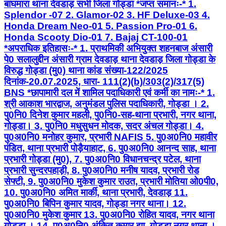
बाघमारा थाना देवडाड़ सभी जिला गोड्डा *जप्त समानः-* 1.
Splendor -07 2. Glamor-02 3. HF Deluxe-03 4.
Honda Dream Neo-01 5. Passion Pro-01 6.
Honda Scooty Dio-01 7. Bajaj CT-100-01
*अपराधिक इतिहासः-* 1. प्राथमिकी अभियुक्त शहनबाज अंसारी
पे0 सलालुद्दीन अंसारी ग्राम देवडाड़ थाना देवडाड़ जिला गोड्डा के
विरुद्ध गोड्डा (मु0) थाना कांड संख्या-122/2025
दिनांक-20.07.2025, धारा- 111(2)(b)/303(2)/317(5)
BNS *छापामारी दल में शामिल पदाधिकारी एवं कर्मी का नामः-* 1.
श्री आकाश भारद्वाज, अनुमंडल पुलिस पदाधिकारी, गोड्डा । 2.
पु0नि0 दिनेश कुमार महली, पु0नि0-सह-थाना प्रभारी, नगर थाना,
गोड्डा। 3. पु0नि0 मधुसुधन मोदक, सदर अंचल गोड्डा। 4.
पु0अ0नि0 मनोहर कुमार, प्रभारी NAFIS 5. पु0अ0नि0 महावीर
पंडित, थाना प्रभारी पोड़ैयाहाट, 6. पु0अ0नि0 आनन्द साह, थाना
प्रभारी गोड्डा (मु0), 7. पु0अ0नि0 विधानचन्द्र पटेल, थाना
प्रभारी सुन्दरपहाड़ी, 8. पु0अ0नि0 मनीष यादव, प्रभारी रोड
सेफ्टी, 9. पु0अ0नि0 मुकेश कुमार राउत, प्रभारी मोतिया ओ0पी0,
10. पु0अ0नि0 अमित मार्की, थाना प्रभारी, देवडाड़ 11.
पु0अ0नि0 बिपिन कुमार यादव, गोड्डा नगर थाना। 12.
पु0अ0नि0 मुकेश कुमार 13. पु0अ0नि0 रोहित यादव, नगर थाना
गोड्डा । 14. पु0अ0नि0 अंकित कुमार झा, गोड्डा नगर थाना ।