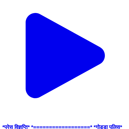
*प्रेस विज्ञप्ति* *==================* *गोड्डा पुलिस*