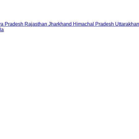
a Pradesh
Rajasthan
Jharkhand
Himachal Pradesh
Uttarakha
la