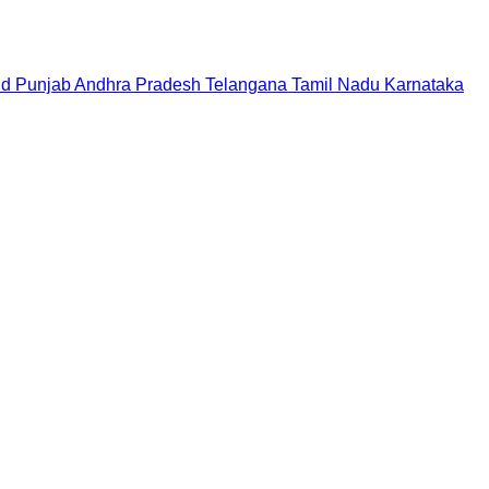
nd
Punjab
Andhra Pradesh
Telangana
Tamil Nadu
Karnataka