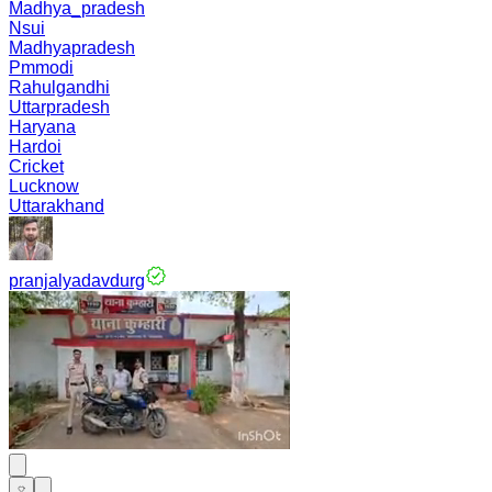
Madhya_pradesh
Nsui
Madhyapradesh
Pmmodi
Rahulgandhi
Uttarpradesh
Haryana
Hardoi
Cricket
Lucknow
Uttarakhand
pranjalyadavdurg