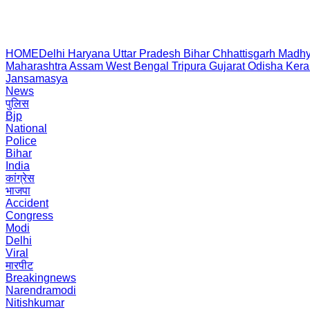
HOME
Delhi
Haryana
Uttar Pradesh
Bihar
Chhattisgarh
Madhy
Maharashtra
Assam
West Bengal
Tripura
Gujarat
Odisha
Kera
Jansamasya
News
पुलिस
Bjp
National
Police
Bihar
India
कांग्रेस
भाजपा
Accident
Congress
Modi
Delhi
Viral
मारपीट
Breakingnews
Narendramodi
Nitishkumar