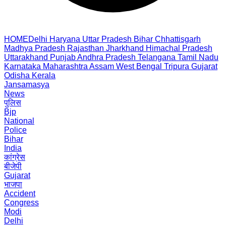
HOME
Delhi
Haryana
Uttar Pradesh
Bihar
Chhattisgarh
Madhya Pradesh
Rajasthan
Jharkhand
Himachal Pradesh
Uttarakhand
Punjab
Andhra Pradesh
Telangana
Tamil Nadu
Karnataka
Maharashtra
Assam
West Bengal
Tripura
Gujarat
Odisha
Kerala
Jansamasya
News
पुलिस
Bjp
National
Police
Bihar
India
कांग्रेस
बीजेपी
Gujarat
भाजपा
Accident
Congress
Modi
Delhi