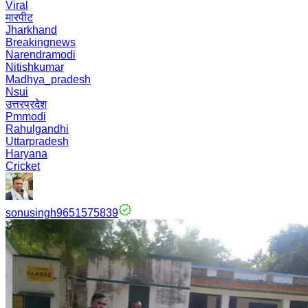
Viral
मारपीट
Jharkhand
Breakingnews
Narendramodi
Nitishkumar
Madhya_pradesh
Nsui
उत्तरप्रदेश
Pmmodi
Rahulgandhi
Uttarpradesh
Haryana
Cricket
sonusingh9651575839