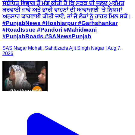
ਸੰਬੰਧਿਤ ਵਿਭਾਗ ਤੋਂ ਮੰਗ ਕੀਤੀ ਹੈ ਕਿ ਸੜਕ ਦੀ ਜਲਦ ਮੁਰੰਮਤ
ਕਰਵਾਈ ਜਾਵੇ ਅਤੇ ਭਾਰੀ ਵਾਹਨਾਂ ਦੀ ਆਵਾਜਾਈ 'ਤੇ ਨਿਯਮਾਂ
ਅਨੁਸਾਰ ਕਾਰਵਾਈ ਕੀਤੀ ਜਾਵੇ, ਤਾਂ ਜੋ ਲੋਕਾਂ ਨੂੰ ਰਾਹਤ ਮਿਲ ਸਕੇ।
#PunjabNews #Hoshiarpur #Garhshankar
#RoadIssue #Pandori #Mahidwani
#PunjabRoads #SANewsPunjab
SAS Nagar Mohali, Sahibzada Ajit Singh Nagar | Aug 7,
2026