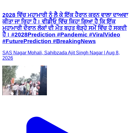
2028 ਵਿੱਚ ਮਹਾਮਾਰੀ ਨੂੰ ਲੈ ਕੇ ਇੱਕ ਹੈਰਾਨ ਕਰਨ ਵਾਲਾ ਦਾਅਵਾ
ਕੀਤਾ ਜਾ ਰਿਹਾ ਹੈ। ਵੀਡੀਓ ਵਿੱਚ ਕਿਹਾ ਗਿਆ ਹੈ ਕਿ ਇੱਕ
ਮਹਾਮਾਰੀ ਦੌਰਾਨ ਲੋਕਾਂ ਦੀ ਮੌਤ ਬਹੁਤ ਥੋੜ੍ਹੇ ਸਮੇਂ ਵਿੱਚ ਹੋ ਸਕਦੀ
ਹੈ। #2028Prediction #Pandemic #ViralVideo
#FuturePrediction #BreakingNews
SAS Nagar Mohali, Sahibzada Ajit Singh Nagar | Aug 8,
2026