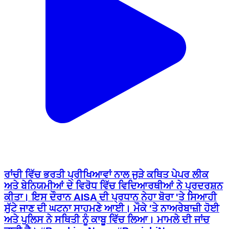
ਰਾਂਚੀ ਵਿੱਚ ਭਰਤੀ ਪ੍ਰੀਖਿਆਵਾਂ ਨਾਲ ਜੁੜੇ ਕਥਿਤ ਪੇਪਰ ਲੀਕ
ਅਤੇ ਬੇਨਿਯਮੀਆਂ ਦੇ ਵਿਰੋਧ ਵਿੱਚ ਵਿਦਿਆਰਥੀਆਂ ਨੇ ਪ੍ਰਦਰਸ਼ਨ
ਕੀਤਾ। ਇਸ ਦੌਰਾਨ AISA ਦੀ ਪ੍ਰਧਾਨ ਨੇਹਾ ਬੋਰਾ 'ਤੇ ਸਿਆਹੀ
ਸੁੱਟੇ ਜਾਣ ਦੀ ਘਟਨਾ ਸਾਹਮਣੇ ਆਈ। ਮੌਕੇ 'ਤੇ ਨਾਅਰੇਬਾਜ਼ੀ ਹੋਈ
ਅਤੇ ਪੁਲਿਸ ਨੇ ਸਥਿਤੀ ਨੂੰ ਕਾਬੂ ਵਿੱਚ ਲਿਆ। ਮਾਮਲੇ ਦੀ ਜਾਂਚ