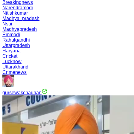
Breakingnews
Narendramodi
Nitishkumar
Madhya_pradesh
Nsui
Madhyapradesh
Pmmodi
Rahulgandhi
Uttarpradesh
Haryana
Cricket
Lucknow
Uttarakhand
Crimenews
gursewakchauhan