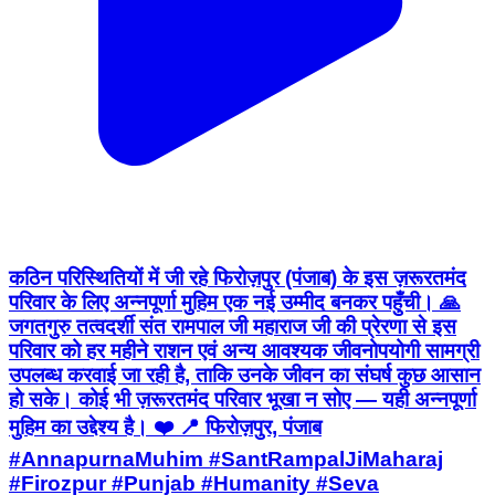
कठिन परिस्थितियों में जी रहे फिरोज़पुर (पंजाब) के इस ज़रूरतमंद
परिवार के लिए अन्नपूर्णा मुहिम एक नई उम्मीद बनकर पहुँची। 🙏
जगतगुरु तत्वदर्शी संत रामपाल जी महाराज जी की प्रेरणा से इस
परिवार को हर महीने राशन एवं अन्य आवश्यक जीवनोपयोगी सामग्री
उपलब्ध करवाई जा रही है, ताकि उनके जीवन का संघर्ष कुछ आसान
हो सके। कोई भी ज़रूरतमंद परिवार भूखा न सोए — यही अन्नपूर्णा
मुहिम का उद्देश्य है। ❤️ 📍 फिरोज़पुर, पंजाब
#AnnapurnaMuhim #SantRampalJiMaharaj
#Firozpur #Punjab #Humanity #Seva