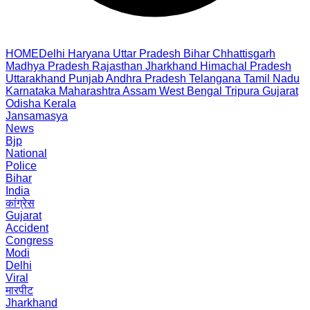
HOME
Delhi
Haryana
Uttar Pradesh
Bihar
Chhattisgarh
Madhya Pradesh
Rajasthan
Jharkhand
Himachal Pradesh
Uttarakhand
Punjab
Andhra Pradesh
Telangana
Tamil Nadu
Karnataka
Maharashtra
Assam
West Bengal
Tripura
Gujarat
Odisha
Kerala
Jansamasya
News
Bjp
National
Police
Bihar
India
कांग्रेस
Gujarat
Accident
Congress
Modi
Delhi
Viral
मारपीट
Jharkhand