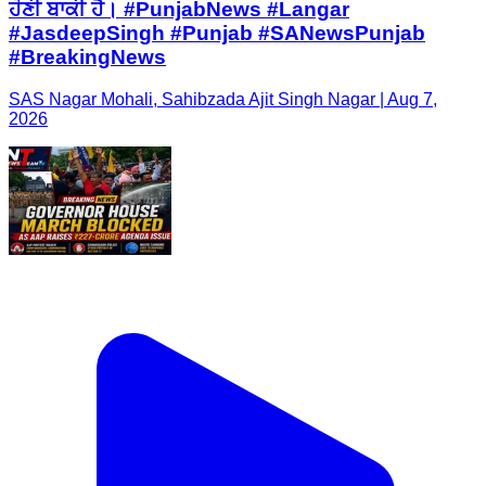
ਹੋਣੀ ਬਾਕੀ ਹੈ। #PunjabNews #Langar
#JasdeepSingh #Punjab #SANewsPunjab
#BreakingNews
SAS Nagar Mohali, Sahibzada Ajit Singh Nagar | Aug 7,
2026