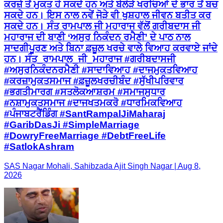
ਕਰਜ਼ੇ ਤੋਂ ਮੁਕਤ ਹੋ ਸਕਦੇ ਹਨ ਅਤੇ ਬੇਲੋੜੇ ਖਰਚਿਆਂ ਦੇ ਭਾਰ ਤੋਂ ਬਚ
ਸਕਦੇ ਹਨ। ਇਸ ਨਾਲ ਨਵੇਂ ਜੋੜੇ ਵੀ ਖੁਸ਼ਹਾਲ ਜੀਵਨ ਬਤੀਤ ਕਰ
ਸਕਦੇ ਹਨ। ਸੰਤ ਰਾਮਪਾਲ ਜੀ ਮਹਾਰਾਜ ਵੱਲੋਂ ਗਰੀਬਦਾਸ ਜੀ
ਮਹਾਰਾਜ ਦੀ ਬਾਣੀ ‘ਅਸੁਰ ਨਿਕੰਦਨ ਰਮੈਣੀ’ ਦੇ ਪਾਠ ਨਾਲ
ਸਾਦਗੀਪੂਰਣ ਅਤੇ ਬਿਨਾ ਫ਼ਜ਼ੂਲ ਖਰਚੇ ਵਾਲੇ ਵਿਆਹ ਕਰਵਾਏ ਜਾਂਦੇ
ਹਨ। ਸੰਤ_ਰਾਮਪਾਲ_ਜੀ_ਮਹਾਰਾਜ #ਗਰੀਬਦਾਸਜੀ
#ਅਸੁਰਨਿਕੰਦਨਰਮੈਣੀ #ਸਾਦਾਵਿਆਹ #ਦਾਜਮੁਕਤਵਿਆਹ
#ਕਰਜ਼ਾਮੁਕਤਸਮਾਜ #ਫ਼ਜ਼ੂਲਖਰਚੀਬੰਦ #ਸੁੱਖੀਪਰਿਵਾਰ
#ਭਗਤੀਮਾਰਗ #ਸਤਲੋਕਆਸ਼ਰਮ #ਸਮਾਜਸੁਧਾਰ
#ਨਸ਼ਾਮੁਕਤਸਮਾਜ #ਦਾਜਖਤਮਕਰੋ #ਧਾਰਮਿਕਵਿਆਹ
#ਪੰਜਾਬਟਰੈਂਡਿੰਗ #SantRampalJiMaharaj
#GaribDasJi #SimpleMarriage
#DowryFreeMarriage #DebtFreeLife
#SatlokAshram
SAS Nagar Mohali, Sahibzada Ajit Singh Nagar | Aug 8,
2026