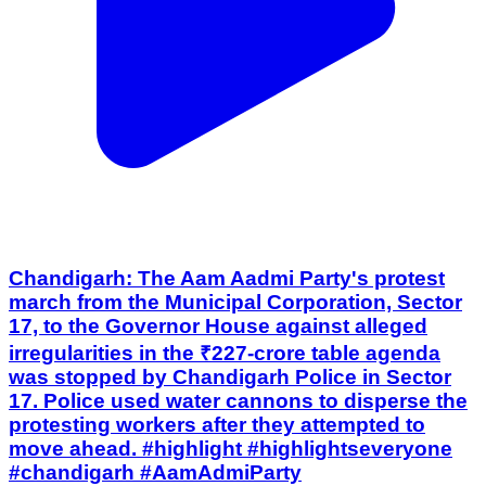
Chandigarh: The Aam Aadmi Party's protest
march from the Municipal Corporation, Sector
17, to the Governor House against alleged
irregularities in the ₹227-crore table agenda
was stopped by Chandigarh Police in Sector
17. Police used water cannons to disperse the
protesting workers after they attempted to
move ahead. #highlight #highlightseveryone
#chandigarh #AamAdmiParty