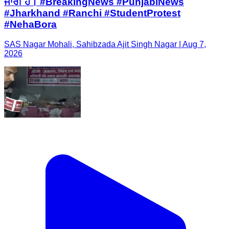
ਜਾਰੀ ਹੈ। #BreakingNews #PunjabiNews
#Jharkhand #Ranchi #StudentProtest
#NehaBora
SAS Nagar Mohali, Sahibzada Ajit Singh Nagar | Aug 7,
2026