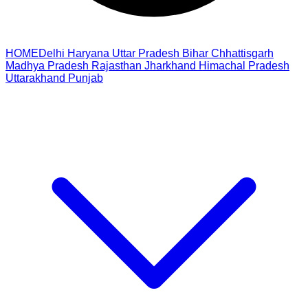
HOME
Delhi
Haryana
Uttar Pradesh
Bihar
Chhattisgarh
Madhya Pradesh
Rajasthan
Jharkhand
Himachal Pradesh
Uttarakhand
Punjab