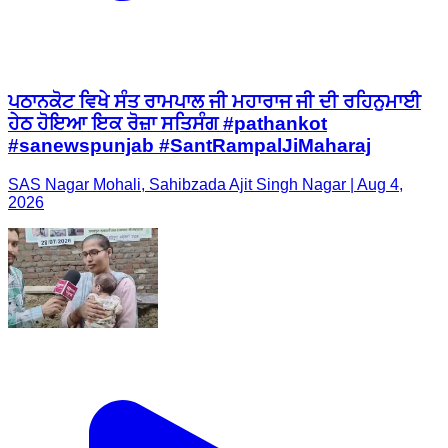
ਪਠਾਨਕੋਟ ਵਿਖੇ ਸੰਤ ਰਾਮਪਾਲ ਜੀ ਮਹਾਰਾਜ ਜੀ ਦੀ ਰਹਿਨੁਮਾਈ
ਹੇਠ ਹੋਇਆ ਇਕ ਰੋਜ਼ਾ ਸਤਿਸੰਗ #pathankot
#sanewspunjab #SantRampalJiMaharaj
SAS Nagar Mohali, Sahibzada Ajit Singh Nagar | Aug 4,
2026