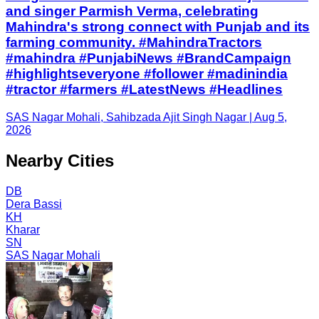
and singer Parmish Verma, celebrating
Mahindra's strong connect with Punjab and its
farming community. #MahindraTractors
#mahindra #PunjabiNews #BrandCampaign
#highlightseveryone #follower #madinindia
#tractor #farmers #LatestNews #Headlines
SAS Nagar Mohali, Sahibzada Ajit Singh Nagar | Aug 5,
2026
Nearby Cities
DB
Dera Bassi
KH
Kharar
SN
SAS Nagar Mohali