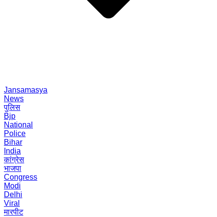
Jansamasya
News
पुलिस
Bjp
National
Police
Bihar
India
कांग्रेस
भाजपा
Congress
Modi
Delhi
Viral
मारपीट