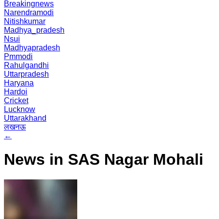
Breakingnews
Narendramodi
Nitishkumar
Madhya_pradesh
Nsui
Madhyapradesh
Pmmodi
Rahulgandhi
Uttarpradesh
Haryana
Hardoi
Cricket
Lucknow
Uttarakhand
लखनऊ
←
News in SAS Nagar Mohali